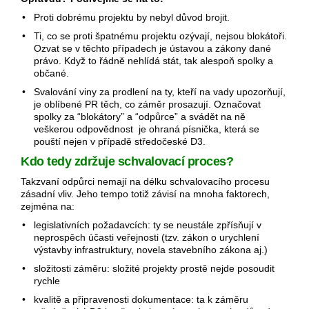
• Proti dobrému projektu by nebyl důvod brojit.
• Ti, co se proti špatnému projektu ozývají, nejsou blokátoři.
Ozvat se v těchto případech je ústavou a zákony dané
právo. Když to řádně nehlídá stát, tak alespoň spolky a
občané.
• Svalování viny za prodlení na ty, kteří na vady upozorňují,
je oblíbené PR těch, co záměr prosazují. Označovat
spolky za “blokátory” a “odpůrce” a svádět na ně
veškerou odpovědnost je ohraná písnička, která se
pouští nejen v případě středočeské D3.
Kdo tedy zdržuje schvalovací proces?
Takzvaní odpůrci nemají na délku schvalovacího procesu
zásadní vliv. Jeho tempo totiž závisí na mnoha faktorech,
zejména na:
• legislativních požadavcích: ty se neustále zpřísňují v
neprospěch účasti veřejnosti (tzv. zákon o urychlení
výstavby infrastruktury, novela stavebního zákona aj.)
• složitosti záměru: složité projekty prostě nejde posoudit
rychle
• kvalitě a připravenosti dokumentace: ta k záměru