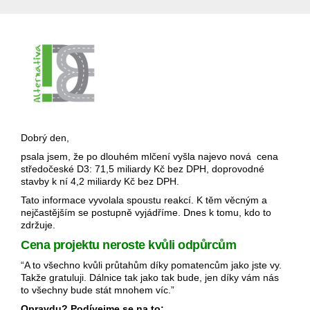
Dobrý den,
psala jsem, že po dlouhém mlčení vyšla najevo nová cena
středočeské D3: 71,5 miliardy Kč bez DPH, doprovodné
stavby k ní 4,2 miliardy Kč bez DPH.
Tato informace vyvolala spoustu reakcí. K těm věcným a
nejčastějším se postupně vyjádříme. Dnes k tomu, kdo to
zdržuje.
Cena projektu neroste kvůli odpůrcům
“A to všechno kvůli průtahům díky pomatencům jako jste vy.
Takže gratuluji. Dálnice tak jako tak bude, jen díky vám nás
to všechny bude stát mnohem víc.”
Opravdu? Podívejme se na to: