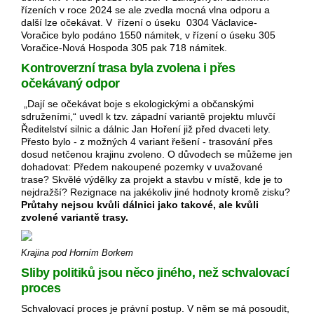
řízeních v roce 2024 se ale zvedla mocná vlna odporu a
další lze očekávat. V řízení o úseku 0304 Václavice-
Voračice bylo podáno 1550 námitek, v řízení o úseku 305
Voračice-Nová Hospoda 305 pak 718 námitek.
Kontroverzní trasa byla zvolena i přes
očekávaný odpor
„Dají se očekávat boje s ekologickými a občanskými
sdruženími,“ uvedl k tzv. západní variantě projektu mluvčí
Ředitelství silnic a dálnic Jan Hoření již před dvaceti lety.
Přesto bylo - z možných 4 variant řešení - trasování přes
dosud netčenou krajinu zvoleno. O důvodech se můžeme jen
dohadovat: Předem nakoupené pozemky v uvažované
trase? Skvělé výdělky za projekt a stavbu v místě, kde je to
nejdražší? Rezignace na jakékoliv jiné hodnoty kromě zisku?
Průtahy nejsou kvůli dálnici jako takové, ale kvůli
zvolené variantě trasy.
Krajina pod Horním Borkem
Sliby politiků jsou něco jiného, než schvalovací
proces
Schvalovací proces je právní postup. V něm se má posoudit,