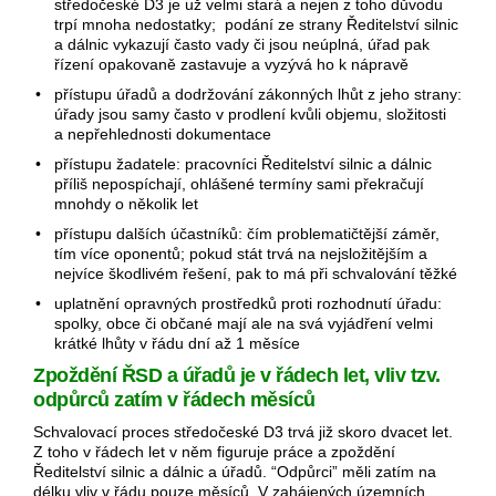
středočeské D3 je už velmi stará a nejen z toho důvodu
trpí mnoha nedostatky; podání ze strany Ředitelství silnic
a dálnic vykazují často vady či jsou neúplná, úřad pak
řízení opakovaně zastavuje a vyzývá ho k nápravě
• přístupu úřadů a dodržování zákonných lhůt z jeho strany:
úřady jsou samy často v prodlení kvůli objemu, složitosti
a nepřehlednosti dokumentace
• přístupu žadatele: pracovníci Ředitelství silnic a dálnic
příliš nepospíchají, ohlášené termíny sami překračují
mnohdy o několik let
• přístupu dalších účastníků: čím problematičtější záměr,
tím více oponentů; pokud stát trvá na nejsložitějším a
nejvíce škodlivém řešení, pak to má při schvalování těžké
• uplatnění opravných prostředků proti rozhodnutí úřadu:
spolky, obce či občané mají ale na svá vyjádření velmi
krátké lhůty v řádu dní až 1 měsíce
Zpoždění ŘSD a úřadů je v řádech let, vliv tzv.
odpůrců zatím v řádech měsíců
Schvalovací proces středočeské D3 trvá již skoro dvacet let.
Z toho v řádech let v něm figuruje práce a zpoždění
Ředitelství silnic a dálnic a úřadů. “Odpůrci” měli zatím na
délku vliv v řádu pouze měsíců. V zahájených územních