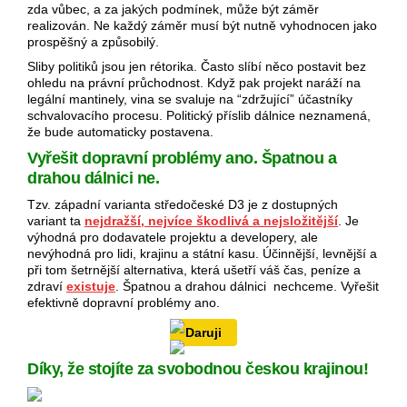
zda vůbec, a za jakých podmínek, může být záměr
realizován. Ne každý záměr musí být nutně vyhodnocen jako
prospěšný a způsobilý.
Sliby politiků jsou jen rétorika. Často slíbí něco postavit bez
ohledu na právní průchodnost. Když pak projekt naráží na
legální mantinely, vina se svaluje na “zdržující” účastníky
schvalovacího procesu. Politický příslib dálnice neznamená,
že bude automaticky postavena.
Vyřešit dopravní problémy ano. Špatnou a
drahou dálnici ne.
Tzv. západní varianta středočeské D3 je z dostupných
variant ta
nejdražší, nejvíce škodlivá a nejsložitější
. Je
výhodná pro dodavatele projektu a developery, ale
nevýhodná pro lidi, krajinu a státní kasu. Účinnější, levnější a
při tom šetrnější alternativa, která ušetří váš čas, peníze a
zdraví
existuje
. Špatnou a drahou dálnici nechceme. Vyřešit
efektivně dopravní problémy ano.
Daruji
Díky, že stojíte za svobodnou českou krajinou!