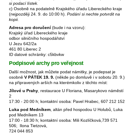
si podací lístek.
c) Osobně na podatelně Krajského úřadu Libereckého kraje
(nejpozději 24. 9. do 10:00 h).
Podání si nechte potvrdit na
kopii.
Adresa pro doručení
(bude i na vzoru):
Krajský úřad Libereckého kraje
odbor silničního hospodářství
U Jezu 642/2a
461 80 Liberec 2
ID datové schránky: c5kbvkw
Podpisové archy pro veřejnost
Další možnost, jak můžete podat námitky, je podepsat je
osobně
V PÁTEK 19. 9.
(někde po domluvě i v sobotu 20. 9.)
na připravených arších na kterémkoliv z těchto míst:
Jílové u Prahy
, restaurace U Floriana, Masarykovo náměstí
2
17:30 - 20:00 h; kontaktní osoba: Pavel Hrabec, 607 212 152
Luka pod Medníkem
, altán před hospodou U Holubů, Luka
pod Medníkem 13
17:00 - 18:30 h; kontaktní osoba: Mili Kozlíčková,739 571
506; Ilona Tietzová,
724 044 853