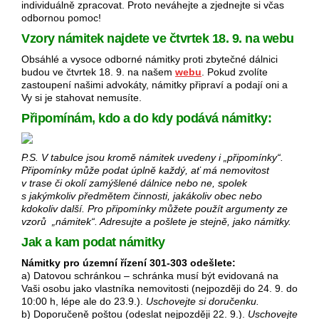
individuálně zpracovat. Proto neváhejte a zjednejte si včas
odbornou pomoc!
Vzory námitek najdete ve čtvrtek 18. 9. na webu
Obsáhlé a vysoce odborné námitky proti zbytečné dálnici
budou ve čtvrtek 18. 9. na našem
webu
. Pokud zvolíte
zastoupení našimi advokáty, námitky připraví a podají oni a
Vy si je stahovat nemusíte.
Připomínám, kdo a do kdy podává námitky:
P.S. V tabulce jsou kromě námitek uvedeny i „připomínky“.
Připomínky může podat úplně každý, ať má nemovitost
v trase či okolí zamýšlené dálnice nebo ne, spolek
s jakýmkoliv předmětem činnosti, jakákoliv obec nebo
kdokoliv další. Pro připomínky můžete použít argumenty ze
vzorů „námitek“. Adresujte a pošlete je stejně, jako námitky.
Jak a kam podat námitky
Námitky pro územní řízení 301-303 odešlete:
a) Datovou schránkou – schránka musí být evidovaná na
Vaši osobu jako vlastníka nemovitosti (nejpozději do 24. 9. do
10:00 h, lépe ale do 23.9.).
Uschovejte si doručenku.
b) Doporučeně poštou (odeslat nejpozději 22. 9.).
Uschovejte