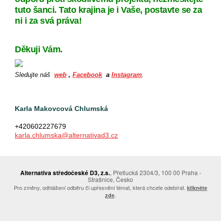
tuto šanci. Tato krajina je i Vaše, postavte se za
ni i za svá práva!
Děkuji Vám.
Sledujte náš
web
,
Facebook
a
Instagram
.
Karla Makovcová Chlumská
+420602227679
karla.chlumska@alternativad3.cz
Alternativa středočeské D3, z.s.
, Přetlucká 2304/3, 100 00 Praha -
Strašnice, Česko
Pro změny, odhlášení odběru či upřesnění témat, která chcete odebírat.
klikněte
.
zde