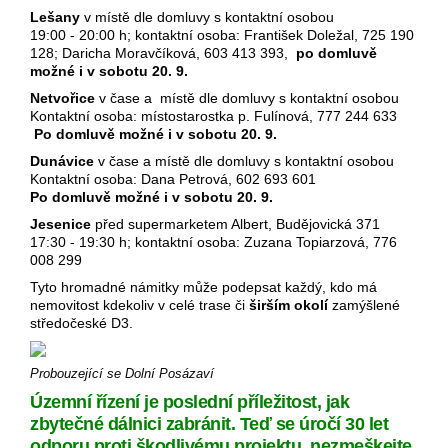
Lešany
v místě dle domluvy s kontaktní osobou
19:00 - 20:00 h; kontaktní osoba: František Doležal, 725 190
128; Daricha Moravčíková, 603 413 393,
po domluvě
možné i v sobotu 20. 9.
Netvořice
v čase a místě dle domluvy s kontaktní osobou
Kontaktní osoba: místostarostka p. Fulínová, 777 244 633
Po domluvě možné i v sobotu 20. 9.
Dunávice
v čase a místě dle domluvy s kontaktní osobou
Kontaktní osoba: Dana Petrová, 602 693 601
Po domluvě možné i v sobotu 20. 9.
Jesenice
před supermarketem Albert, Budějovická 371
17:30 - 19:30 h; kontaktní osoba: Zuzana Topiarzová, 776
008 299
Tyto hromadné námitky může podepsat každý, kdo má
nemovitost kdekoliv v celé trase či
širším okolí
zamýšlené
středočeské D3.
Probouzející se Dolní Posázaví
Územní řízení je poslední příležitost, jak
zbytečné dálnici zabránit. Teď se úročí 30 let
odporu proti škodlivému projektu, nezmeškejte