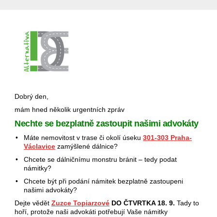
Dobrý den,
mám hned několik urgentních zpráv
Nechte se bezplatně zastoupit našimi advokáty
• Máte nemovitost v trase či okolí úseku
301-303 Praha-
Václavice
zamýšlené dálnice?
• Chcete se dálničnímu monstru bránit – tedy podat
námitky?
• Chcete být při podání námitek bezplatně zastoupeni
našimi advokáty?
Dejte vědět
Zuzce Topiarzové
DO ČTVRTKA 18. 9.
Tady to
hoří, protože naši advokáti potřebují Vaše námitky