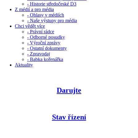
- Historie středočeské D3
Z médií a pro média
- Ohlasy v médiích
- Naše výstupy pro média
Chci vědět více
- Právní rádce
- Odborné posudky
- Výroční zprávy
- Ostatní dokumenty
- Zpravodaj
- Babka kořenářka
Aktuality
Darujte
Stav řízení