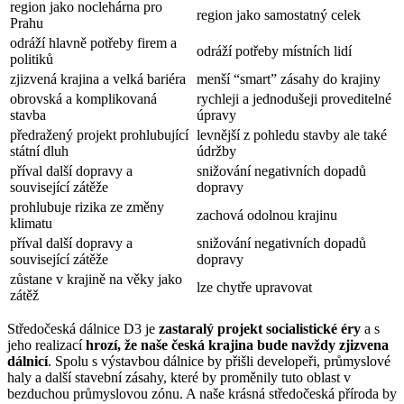
region jako noclehárna pro
region jako samostatný celek
Prahu
odráží hlavně potřeby firem a
odráží potřeby místních lidí
politiků
zjizvená krajina a velká bariéra
menší “smart” zásahy do krajiny
obrovská a komplikovaná
rychleji a jednodušeji proveditelné
stavba
úpravy
předražený projekt prohlubující
levnější z pohledu stavby ale také
státní dluh
údržby
příval další dopravy a
snižování negativních dopadů
související zátěže
dopravy
prohlubuje rizika ze změny
zachová odolnou krajinu
klimatu
příval další dopravy a
snižování negativních dopadů
související zátěže
dopravy
zůstane v krajině na věky jako
lze chytře upravovat
zátěž
Středočeská dálnice D3 je
zastaralý projekt socialistické éry
a s
jeho realizací
hrozí, že naše česká krajina bude navždy zjizvena
dálnicí
. Spolu s výstavbou dálnice by přišli developeři, průmyslové
haly a další stavební zásahy, které by proměnily tuto oblast v
bezduchou průmyslovou zónu. A naše krásná středočeská příroda by