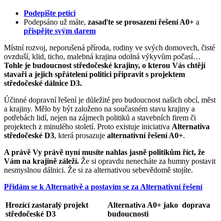
Podepište petici
Podepsáno už máte,
zasaďte se prosazení řešení A0+
a
přispějte svým darem
Místní rozvoj, neporušená příroda, rodiny ve svých domovech, čisté
ovzduší, klid, ticho, malebná krajina odolná výkyvům počasí…
Tohle je budoucnost středočeské krajiny, o kterou Vás chtějí
stavaři a jejich spřátelení politici připravit s projektem
středočeské dálnice D3.
Účinné dopravní řešení je důležité pro budoucnost našich obcí, měst
a krajiny. Mělo by být založeno na současném stavu krajiny a
potřebách lidí, nejen na zájmech politiků a stavebních firem či
projektech z minulého století. Proto existuje iniciativa
Alternativa
středočeské D3
, která prosazuje
alternativní řešení A0+
.
A právě Vy právě nyní musíte nahlas jasně politikům říct, že
Vám na krajině záleží.
Že si opravdu nenecháte za humny postavit
nesmyslnou dálnici. Že si za alternativou sebevědomě stojíte.
Přidám se k Alternativě a postavím se za Alternativní řešení
Hrozící zastaralý projekt
Alternativa A0+ jako doprava
středočeské D3
budoucnosti