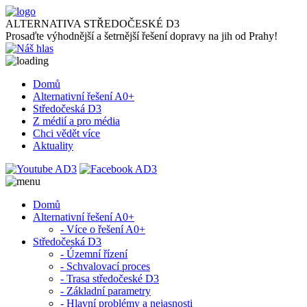
ALTERNATIVA STŘEDOČESKÉ D3
Prosaďte výhodnější a šetrnější řešení dopravy na jih od Prahy!
Domů
Alternativní řešení A0+
Středočeská D3
Z médií a pro média
Chci vědět více
Aktuality
Domů
Alternativní řešení A0+
- Více o řešení A0+
Středočeská D3
- Územní řízení
- Schvalovací proces
- Trasa středočeské D3
- Základní parametry
- Hlavní problémy a nejasnosti