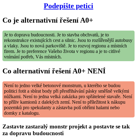
Podepište petici
Co je alternativní řešení A0+
Je to doprava budoucnosti. Je to stavba obchvatů, je to
rekonstrukce existujících cest a silnic. Jsou to rozšířenější autobusy
a vlaky. Jsou to nová parkoviště. Je to rozvoj regionu a místních
firem. Je to preference Vašeho života v regionu a je to citlivé
vnímání potřeb, Vás místních.
Co alternativní řešení A0+ NENÍ
Není to jedno velké betonové monstrum, u kterého se budou
politici fotit a sbírat body při přestřihávání pásky směšně velkými
nůžkami. Není to jedna velká zakázka pro spřátelené stavaře. Není
to příliv kamionů z dalekých zemí. Není to příležitost k nákupu
pozemků pro spekulanty a zástavba polí obřími halami nebo
domky z katalogu.
Zastavte zastaralý monstr projekt a postavte se tak
za dopravu budoucnosti