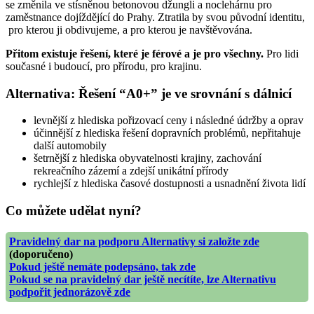
se změnila ve stísněnou betonovou džungli a noclehárnu pro
zaměstnance dojíždějící do Prahy. Ztratila by svou původní identitu,
pro kterou ji obdivujeme, a pro kterou je navštěvována.
Přitom existuje řešení, které je férové a je pro všechny.
Pro lidi
současné i budoucí, pro přírodu, pro krajinu.
Alternativa: Řešení “A0+” je ve srovnání s dálnicí
levnější z hlediska pořizovací ceny i následné údržby a oprav
účinnější z hlediska řešení dopravních problémů, nepřitahuje
další automobily
šetrnější z hlediska obyvatelnosti krajiny, zachování
rekreačního zázemí a zdejší unikátní přírody
rychlejší z hlediska časové dostupnosti a usnadnění života lidí
Co můžete udělat nyní?
Pravidelný dar na podporu Alternativy si založte zde
(doporučeno)
Pokud ještě nemáte podepsáno, tak zde
Pokud se na pravidelný dar ještě necítíte, lze Alternativu
podpořit jednorázově zde