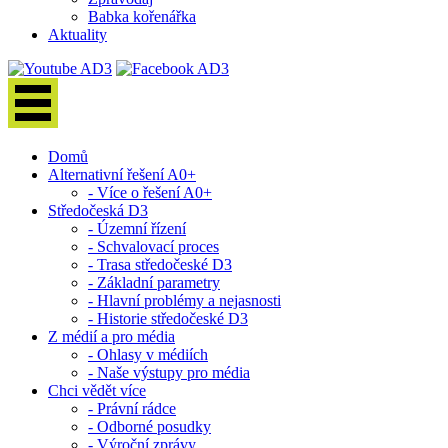
Babka kořenářka
Aktuality
Domů
Alternativní řešení A0+
- Více o řešení A0+
Středočeská D3
- Územní řízení
- Schvalovací proces
- Trasa středočeské D3
- Základní parametry
- Hlavní problémy a nejasnosti
- Historie středočeské D3
Z médií a pro média
- Ohlasy v médiích
- Naše výstupy pro média
Chci vědět více
- Právní rádce
- Odborné posudky
- Výroční zprávy