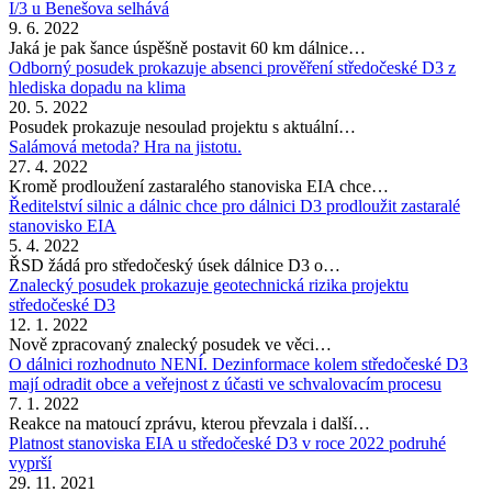
I/3 u Benešova selhává
9. 6. 2022
Jaká je pak šance úspěšně postavit 60 km dálnice…
Odborný posudek prokazuje absenci prověření středočeské D3 z
hlediska dopadu na klima
20. 5. 2022
Posudek prokazuje nesoulad projektu s aktuální…
Salámová metoda? Hra na jistotu.
27. 4. 2022
Kromě prodloužení zastaralého stanoviska EIA chce…
Ředitelství silnic a dálnic chce pro dálnici D3 prodloužit zastaralé
stanovisko EIA
5. 4. 2022
ŘSD žádá pro středočeský úsek dálnice D3 o…
Znalecký posudek prokazuje geotechnická rizika projektu
středočeské D3
12. 1. 2022
Nově zpracovaný znalecký posudek ve věci…
O dálnici rozhodnuto NENÍ. Dezinformace kolem středočeské D3
mají odradit obce a veřejnost z účasti ve schvalovacím procesu
7. 1. 2022
Reakce na matoucí zprávu, kterou převzala i další…
Platnost stanoviska EIA u středočeské D3 v roce 2022 podruhé
vyprší
29. 11. 2021