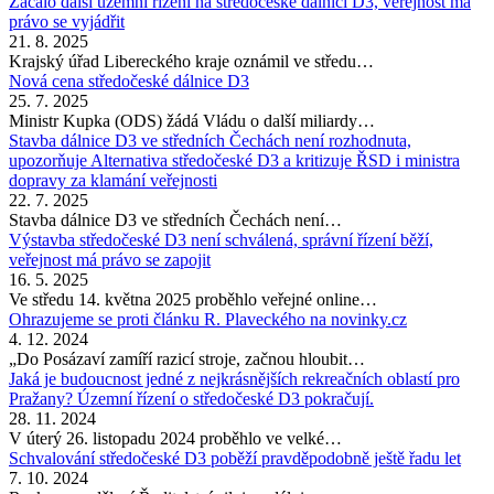
Začalo další územní řízení na středočeské dálnici D3, veřejnost má
právo se vyjádřit
21. 8. 2025
Krajský úřad Libereckého kraje oznámil ve středu…
Nová cena středočeské dálnice D3
25. 7. 2025
Ministr Kupka (ODS) žádá Vládu o další miliardy…
Stavba dálnice D3 ve středních Čechách není rozhodnuta,
upozorňuje Alternativa středočeské D3 a kritizuje ŘSD i ministra
dopravy za klamání veřejnosti
22. 7. 2025
Stavba dálnice D3 ve středních Čechách není…
Výstavba středočeské D3 není schválená, správní řízení běží,
veřejnost má právo se zapojit
16. 5. 2025
Ve středu 14. května 2025 proběhlo veřejné online…
Ohrazujeme se proti článku R. Plaveckého na novinky.cz
4. 12. 2024
„Do Posázaví zamíří razicí stroje, začnou hloubit…
Jaká je budoucnost jedné z nejkrásnějších rekreačních oblastí pro
Pražany? Územní řízení o středočeské D3 pokračují.
28. 11. 2024
V úterý 26. listopadu 2024 proběhlo ve velké…
Schvalování středočeské D3 poběží pravděpodobně ještě řadu let
7. 10. 2024