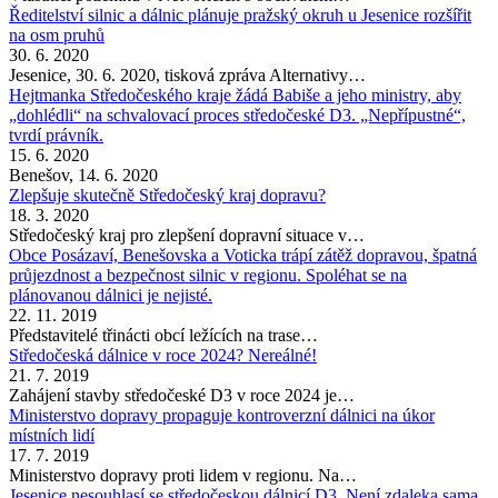
Ředitelství silnic a dálnic plánuje pražský okruh u Jesenice rozšířit
na osm pruhů
30. 6. 2020
Jesenice, 30. 6. 2020, tisková zpráva Alternativy…
Hejtmanka Středočeského kraje žádá Babiše a jeho ministry, aby
„dohlédli“ na schvalovací proces středočeské D3. „Nepřípustné“,
tvrdí právník.
15. 6. 2020
Benešov, 14. 6. 2020
Zlepšuje skutečně Středočeský kraj dopravu?
18. 3. 2020
Středočeský kraj pro zlepšení dopravní situace v…
Obce Posázaví, Benešovska a Voticka trápí zátěž dopravou, špatná
průjezdnost a bezpečnost silnic v regionu. Spoléhat se na
plánovanou dálnici je nejisté.
22. 11. 2019
Představitelé třinácti obcí ležících na trase…
Středočeská dálnice v roce 2024? Nereálné!
21. 7. 2019
Zahájení stavby středočeské D3 v roce 2024 je…
Ministerstvo dopravy propaguje kontroverzní dálnici na úkor
místních lidí
17. 7. 2019
Ministerstvo dopravy proti lidem v regionu. Na…
Jesenice nesouhlasí se středočeskou dálnicí D3. Není zdaleka sama.