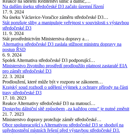
Reakce na sdělení Ředitelství silnic a dálnic,…
Na dalším úseku středočeské D3 začalo územní řízení
17. 9. 2024
Na úseku Václavice-Voračice záměru středočeské D3…
Stát porušuje sliby a manipuluje veřejnost v souvislosti s výstavbou
středočeské D3
11. 9. 2024
Stát prostřednictvím Ministerstva dopravy a…
Alternativa středočeské D3 zaslala stížnost ministru dopravy na
postup ŘSD
6. 9. 2024
Spolek Alternativa středočeské D3 podporující…
Ministerstvo životního prostředí prodloužilo platnost zastaralé EIA
pro záměr středočeské D3
22. 3. 2024
Prodloužení, které může být v rozporu se zákonem…
Krajský soud rozhodl o udělení výjimek z ochrany přírody na části
trasy středočeské D3
17. 10. 2023
Reakce Alternativy středočeské D3 na matoucí…
Dostavbu dálniční sítě způsobem „za každou cenu“ je nutné změnit
21. 7. 2023
Ministerstvo dopravy protežuje záměr středočeské…
Obce spolupracující s Alternativou středočeské D3 se shodují na
upřednostnění místních řešení před výstavbou středočeské D3.