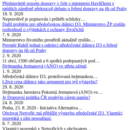
Představitelé rezortu dopravy v čele s ministrem Havlíčkem v
médiích záměrně překrucují debatu o řešení dopravy na jih od Prahy
18. 9. 2020
Nepravdivě je popisován i průběh schůzky…
Další problém pro středočeskou dálnici D3. Ministerstvo ŽP zrušilo
rozhodnutí o výjimkách z ochrany živočichů
7. 9. 2020
Ministerstvo životního prostředí aktuálně zrušilo…
Premiér Babiš jednal s odpůrci středočeské dálnice D3 o řešení
dopravy na jih od Prahy
2. 9. 2020
11 obcí, 1500 občanů a 6 spolků podepsaných pod…
Hejtmanka Jermanová (ANO) ve střetu zájmů
1. 9. 2020
Středočeská dálnice D3, protežovaná hejtmankou…
Lživá cena dálnice jako argument pro její výstavbu?
29. 8. 2020
Hejtmanka Jaroslava Pokorná Jermanová (ANO) ve…
Je Dopravní politika ČR pouhým cárem papíru?
24. 8. 2020
Praha, 23. 8. 2020 - Iniciativa Alternativa…
Obchvat Netvořic má přiblížit výstavbu středočeské D3. Vlastníci
pozemků s ním nesouhlasí.
8. 7. 2020
Vlastníci pozemků v Netvořicích s obchvatem…