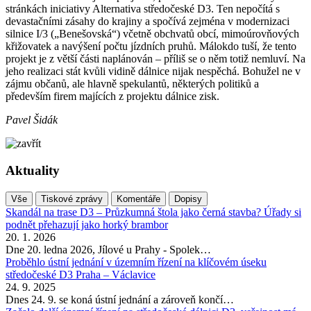
stránkách iniciativy Alternativa středočeské D3. Ten nepočítá s
devastačními zásahy do krajiny a spočívá zejména v modernizaci
silnice I/3 („Benešovská“) včetně obchvatů obcí, mimoúrovňových
křižovatek a navýšení počtu jízdních pruhů. Málokdo tuší, že tento
projekt je z větší části naplánován – příliš se o něm totiž nemluví. Na
jeho realizaci stát kvůli vidině dálnice nijak nespěchá. Bohužel ne v
zájmu občanů, ale hlavně spekulantů, některých politiků a
především firem majících z projektu dálnice zisk.
Pavel Šidák
Aktuality
Vše
Tiskové zprávy
Komentáře
Dopisy
Skandál na trase D3 – Průzkumná štola jako černá stavba? Úřady si
podnět přehazují jako horký brambor
20. 1. 2026
Dne 20. ledna 2026, Jílové u Prahy - Spolek…
Proběhlo ústní jednání v územním řízení na klíčovém úseku
středočeské D3 Praha – Václavice
24. 9. 2025
Dnes 24. 9. se koná ústní jednání a zároveň končí…