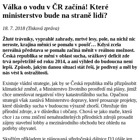
Válka o vodu v ČR začíná! Které
ministerstvo bude na straně lidí?
18. 7. 2018 (Tisková zpráva)
Žluté trávníky, vyprahlé zahrady, mrtvé lesy, pole, na nichž nic
neroste, krajina měnící se pomalu v poušť… Kdysi zcela
nereálná představa se pomalu začíná měnit v reálnou možnost.
Česká republika se mění v oblast sucha, srážkový deficit zde
trvá nepřetržitě od roku 2014, a ani výhled do budoucna není
lepší. Způsob, jakým danou situaci stát řeší, je podivný a měl by
nás vést k ostražitosti.
Existuje vládní strategie, jak by se Česká republika měla přizpůsobit
klimatické změně, a Ministerstvo životního prostředí má plány, jimiž
chce umenšovat negativní vlivy katastrofálního sucha. Opačnou
strategii však zastává Ministerstvo dopravy, které prosazuje projekty,
které důsledky sucha v budoucnu výrazně zhorší. Ohrožuje tím
přírodní zdroje, a v důsledku i občany. Chová se jako mafie, která
chce i za cenu zničení nenahraditelných přírodních zdrojů prosadit
zájmy stavební lobby a mezinárodního obchodu bez ohledu na
potřeby obyvatel.
Skvělým příkladem je plánovaná středočeská dálnice D3 (dále jen