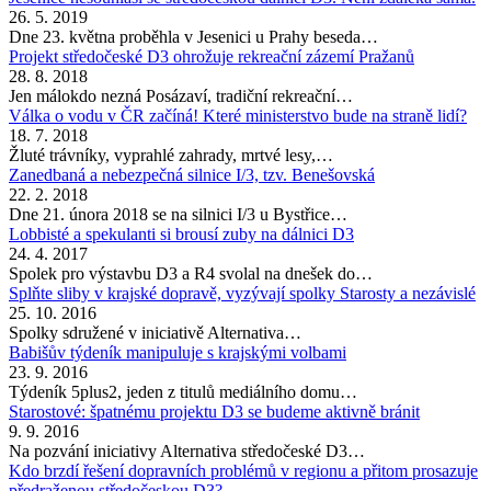
26. 5. 2019
Dne 23. května proběhla v Jesenici u Prahy beseda…
Projekt středočeské D3 ohrožuje rekreační zázemí Pražanů
28. 8. 2018
Jen málokdo nezná Posázaví, tradiční rekreační…
Válka o vodu v ČR začíná! Které ministerstvo bude na straně lidí?
18. 7. 2018
Žluté trávníky, vyprahlé zahrady, mrtvé lesy,…
Zanedbaná a nebezpečná silnice I/3, tzv. Benešovská
22. 2. 2018
Dne 21. února 2018 se na silnici I/3 u Bystřice…
Lobbisté a spekulanti si brousí zuby na dálnici D3
24. 4. 2017
Spolek pro výstavbu D3 a R4 svolal na dnešek do…
Splňte sliby v krajské dopravě, vyzývají spolky Starosty a nezávislé
25. 10. 2016
Spolky sdružené v iniciativě Alternativa…
Babišův týdeník manipuluje s krajskými volbami
23. 9. 2016
Týdeník 5plus2, jeden z titulů mediálního domu…
Starostové: špatnému projektu D3 se budeme aktivně bránit
9. 9. 2016
Na pozvání iniciativy Alternativa středočeské D3…
Kdo brzdí řešení dopravních problémů v regionu a přitom prosazuje
předraženou středočeskou D3?