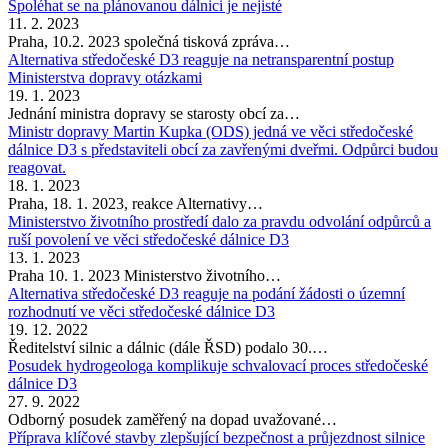
Spoléhat se na plánovanou dálnici je nejisté
11. 2. 2023
Praha, 10.2. 2023 společná tisková zpráva…
Alternativa středočeské D3 reaguje na netransparentní postup
Ministerstva dopravy otázkami
19. 1. 2023
Jednání ministra dopravy se starosty obcí za…
Ministr dopravy Martin Kupka (ODS) jedná ve věci středočeské
dálnice D3 s představiteli obcí za zavřenými dveřmi. Odpůrci budou
reagovat.
18. 1. 2023
Praha, 18. 1. 2023, reakce Alternativy…
Ministerstvo životního prostředí dalo za pravdu odvolání odpůrců a
ruší povolení ve věci středočeské dálnice D3
13. 1. 2023
Praha 10. 1. 2023 Ministerstvo životního…
Alternativa středočeské D3 reaguje na podání žádosti o územní
rozhodnutí ve věci středočeské dálnice D3
19. 12. 2022
Ředitelství silnic a dálnic (dále ŘSD) podalo 30.…
Posudek hydrogeologa komplikuje schvalovací proces středočeské
dálnice D3
27. 9. 2022
Odborný posudek zaměřený na dopad uvažované…
Příprava klíčové stavby zlepšující bezpečnost a průjezdnost silnice