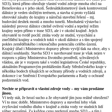
SD3), která přímo ohrožuje vlastní vodní zdroje mnoha obcí na
Benešovsku a v jeho okolí. Šedesátikilometrový úsek kontroverzní
dálnice je veden složitým terénem, a stavba si proto vyžádá
obrovské zásahy do krajiny a náročná stavební řešení – mj.
budování desítek mostů a mnoho tunelů. Mnohaletá výstavba i
následný provoz dálnice citelně ovlivní vodní a tepelný režim
krajiny nejen přímo v trase SD3, ale i v okolní krajině. Jejich
obyvatelé to tvrdě pocítí: ztráta vody ze studní, vysychání a
znečištění krajiny a vodních toků v okolí dálnice a s tím spojený
pokles zemědělského i rekreačního potenciálu celého území.
Krajský úřad i Ministerstvo dopravy přesto vyvíjí tlak na obce, aby s
dálnicí souhlasily. Stavba SD3 v navrhované trase je však nejen v
rozporu s plány Ministerstva životního prostředí, schválených
vládou, ale je v rozporu také s vodní legislativou České republiky,
aktuálním Programovým prohlášením Rady Středočeského kraje v
několika bodech týkajících se ochrany přírody a vodních zdrojů, a
dokonce i se Směrnicí Evropského parlamentu a Rady o ochraně
podzemních vod.
Nechte se připravit o vlastní zdroje vody – my vám prodáme
jinou.
Ví tedy stát, že hrozí sucho a že obyvatelé jím jsou reálně ohroženi?
Ví to moc dobře. Ministerstvo dopravy a stavební loby však
zvyšování vodního dluhu v krajině a ztráta vody ve studních lidí
vůbec nezajímá. Za každou cenu preferují stavbu SD3 – a tím i