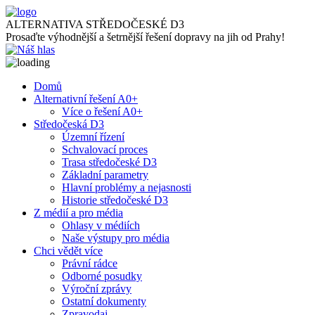
ALTERNATIVA STŘEDOČESKÉ D3
Prosaďte výhodnější a šetrnější řešení dopravy na jih od Prahy!
Domů
Alternativní řešení A0+
Více o řešení A0+
Středočeská D3
Územní řízení
Schvalovací proces
Trasa středočeské D3
Základní parametry
Hlavní problémy a nejasnosti
Historie středočeské D3
Z médií a pro média
Ohlasy v médiích
Naše výstupy pro média
Chci vědět více
Právní rádce
Odborné posudky
Výroční zprávy
Ostatní dokumenty
Zpravodaj