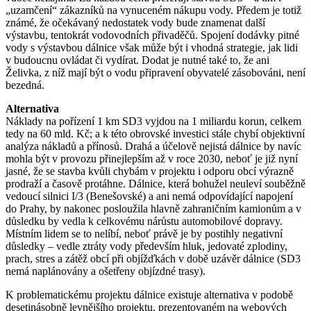
„uzamčení“ zákazníků na vynuceném nákupu vody. Předem je totiž
známé, že očekávaný nedostatek vody bude znamenat další
výstavbu, tentokrát vodovodních přivaděčů. Spojení dodávky pitné
vody s výstavbou dálnice však může být i vhodná strategie, jak lidi
v budoucnu ovládat či vydírat. Dodat je nutné také to, že ani
Želivka, z níž mají být o vodu připravení obyvatelé zásobováni, není
bezedná.
Alternativa
Náklady na pořízení 1 km SD3 vyjdou na 1 miliardu korun, celkem
tedy na 60 mld. Kč; a k této obrovské investici stále chybí objektivní
analýza nákladů a přínosů. Drahá a účelově nejistá dálnice by navíc
mohla být v provozu přinejlepším až v roce 2030, neboť je již nyní
jasné, že se stavba kvůli chybám v projektu i odporu obcí výrazně
prodraží a časově protáhne. Dálnice, která bohužel neuleví souběžně
vedoucí silnici I/3 (Benešovské) a ani nemá odpovídající napojení
do Prahy, by nakonec posloužila hlavně zahraničním kamionům a v
důsledku by vedla k celkovému nárůstu automobilové dopravy.
Místním lidem se to nelíbí, neboť právě je by postihly negativní
důsledky – vedle ztráty vody především hluk, jedovaté zplodiny,
prach, stres a zátěž obcí při objížďkách v době uzávěr dálnice (SD3
nemá naplánovány a ošetřeny objízdné trasy).
K problematickému projektu dálnice existuje alternativa v podobě
desetinásobně levnějšího projektu, prezentovaném na webových