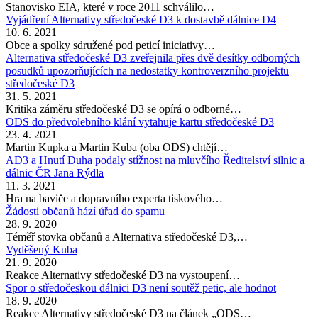
Stanovisko EIA, které v roce 2011 schválilo…
Vyjádření Alternativy středočeské D3 k dostavbě dálnice D4
10. 6. 2021
Obce a spolky sdružené pod peticí iniciativy…
Alternativa středočeské D3 zveřejnila přes dvě desítky odborných
posudků upozorňujících na nedostatky kontroverzního projektu
středočeské D3
31. 5. 2021
Kritika záměru středočeské D3 se opírá o odborné…
ODS do předvolebního klání vytahuje kartu středočeské D3
23. 4. 2021
Martin Kupka a Martin Kuba (oba ODS) chtějí…
AD3 a Hnutí Duha podaly stížnost na mluvčího Ředitelství silnic a
dálnic ČR Jana Rýdla
11. 3. 2021
Hra na baviče a dopravního experta tiskového…
Žádosti občanů hází úřad do spamu
28. 9. 2020
Téměř stovka občanů a Alternativa středočeské D3,…
Vyděšený Kuba
21. 9. 2020
Reakce Alternativy středočeské D3 na vystoupení…
Spor o středočeskou dálnici D3 není soutěž petic, ale hodnot
18. 9. 2020
Reakce Alternativy středočeské D3 na článek „ODS…