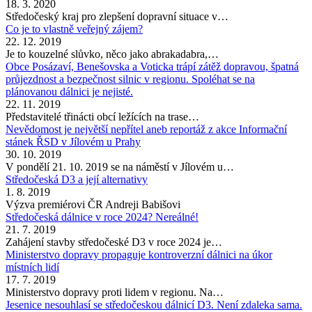
18. 3. 2020
Středočeský kraj pro zlepšení dopravní situace v…
Co je to vlastně veřejný zájem?
22. 12. 2019
Je to kouzelné slůvko, něco jako abrakadabra,…
Obce Posázaví, Benešovska a Voticka trápí zátěž dopravou, špatná
průjezdnost a bezpečnost silnic v regionu. Spoléhat se na
plánovanou dálnici je nejisté.
22. 11. 2019
Představitelé třinácti obcí ležících na trase…
Nevědomost je největší nepřítel aneb reportáž z akce Informační
stánek ŘSD v Jílovém u Prahy
30. 10. 2019
V pondělí 21. 10. 2019 se na náměstí v Jílovém u…
Středočeská D3 a její alternativy
1. 8. 2019
Výzva premiérovi ČR Andreji Babišovi
Středočeská dálnice v roce 2024? Nereálné!
21. 7. 2019
Zahájení stavby středočeské D3 v roce 2024 je…
Ministerstvo dopravy propaguje kontroverzní dálnici na úkor
místních lidí
17. 7. 2019
Ministerstvo dopravy proti lidem v regionu. Na…
Jesenice nesouhlasí se středočeskou dálnicí D3. Není zdaleka sama.