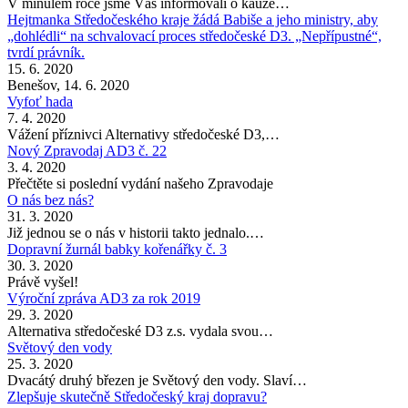
V minulém roce jsme Vás informovali o kauze…
Hejtmanka Středočeského kraje žádá Babiše a jeho ministry, aby
„dohlédli“ na schvalovací proces středočeské D3. „Nepřípustné“,
tvrdí právník.
15. 6. 2020
Benešov, 14. 6. 2020
Vyfoť hada
7. 4. 2020
Vážení příznivci Alternativy středočeské D3,…
Nový Zpravodaj AD3 č. 22
3. 4. 2020
Přečtěte si poslední vydání našeho Zpravodaje
O nás bez nás?
31. 3. 2020
Již jednou se o nás v historii takto jednalo.…
Dopravní žurnál babky kořenářky č. 3
30. 3. 2020
Právě vyšel!
Výroční zpráva AD3 za rok 2019
29. 3. 2020
Alternativa středočeské D3 z.s. vydala svou…
Světový den vody
25. 3. 2020
Dvacátý druhý březen je Světový den vody. Slaví…
Zlepšuje skutečně Středočeský kraj dopravu?