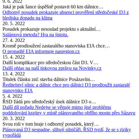
9. 6. 2022
Jaká je pak šance úspěšně postavit 60 km dálnice…
Odborný posudek prokazuje absenci prověření středočeské D3 z
hlediska dopadu na klima
20. 5. 2022
Posudek prokazuje nesoulad projektu s aktuální…
Salámová metoda? Hra na jistotu.
27. 4. 2022
Kromě prodloužení zastaralého stanoviska EIA chce…
O propadlé EIA informuje nasregion.cz
15. 4. 2022
Další komplikace pro středočeskou část D3. V…
Další ohlas na naší tiskovou zprávu na Novinky.cz
13. 4. 2022
Titulek článku zní: stavba dálnice Posázavím…
Ředitelství silnic a dálnic chce pro dálnici D3 prodloužit zastaralé
stanovisko EIA
5. 4. 2022
ŘSD žádá pro středočeský úsek dálnice D3 o…
Další díl pořadu Nedejse se věnuje mimo jiné problému
poddolování krajiny v místě plánovaného obřího mostu přes Sázavu
20. 3. 2022
Svou roli v tom hraje i odborný posudek, který…
Plánovaná D3 nespadne, slibují silničáři. ŘSD tvrdí, že se s riziky
vypořádá