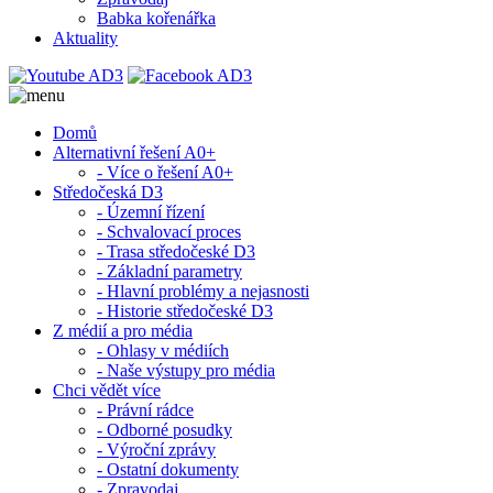
Babka kořenářka
Aktuality
Domů
Alternativní řešení A0+
- Více o řešení A0+
Středočeská D3
- Územní řízení
- Schvalovací proces
- Trasa středočeské D3
- Základní parametry
- Hlavní problémy a nejasnosti
- Historie středočeské D3
Z médií a pro média
- Ohlasy v médiích
- Naše výstupy pro média
Chci vědět více
- Právní rádce
- Odborné posudky
- Výroční zprávy
- Ostatní dokumenty
- Zpravodaj