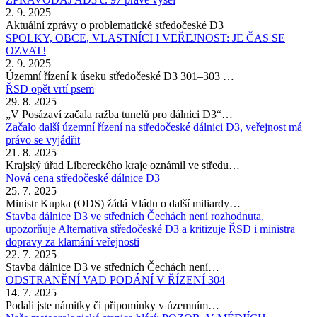
2. 9. 2025
Aktuální zprávy o problematické středočeské D3
SPOLKY, OBCE, VLASTNÍCI I VEŘEJNOST: JE ČAS SE
OZVAT!
2. 9. 2025
Územní řízení k úseku středočeské D3 301–303 …
ŘSD opět vrtí psem
29. 8. 2025
„V Posázaví začala ražba tunelů pro dálnici D3“…
Začalo další územní řízení na středočeské dálnici D3, veřejnost má
právo se vyjádřit
21. 8. 2025
Krajský úřad Libereckého kraje oznámil ve středu…
Nová cena středočeské dálnice D3
25. 7. 2025
Ministr Kupka (ODS) žádá Vládu o další miliardy…
Stavba dálnice D3 ve středních Čechách není rozhodnuta,
upozorňuje Alternativa středočeské D3 a kritizuje ŘSD i ministra
dopravy za klamání veřejnosti
22. 7. 2025
Stavba dálnice D3 ve středních Čechách není…
ODSTRANĚNÍ VAD PODÁNÍ V ŘÍZENÍ 304
14. 7. 2025
Podali jste námitky či připomínky v územním…