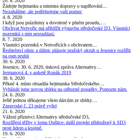
20. 8. 2020
Žádejte hejtmanku a ministra dopravy o naplňování…
Nezahálíme, ale potřebujeme vaši pomoc
4. 8. 2020
I když jsou prázdniny a dovolené v plném proudu,…
Obchvat Netvořic má přiblížit výstavbu středočeské D3. Vlastníci
pozemků s ním nesouhlasí.
8. 7. 2020
Vlastníci pozemků v Netvořicích s obchvatem…
Ředitelství silnic a dálnic plánuje pražský okruh u Jesenice rozšířit
na osm pruhů
30. 6. 2020
Jesenice, 30. 6. 2020, tisková zpráva Alternativy…
Jermanová 4. v anketě Ropák 2019
30. 6. 2020
Pěkné 4. místo obsadila hejtmanka Středočeského…
Vyhlásili jsme novou sbírku na odborné posudky. Pomozte nám.
24. 6. 2020
Ještě jednou děkujeme všem dárcům ze sbírky…
Zpravodaj č. 23 právě vyšel
21. 6. 2020
Vážení příznivci Alternativy středočeské D3,
Rozšíření těžby v lomu Ouštice: další projekt přidružený k SD3
proti lidem a krajině.
19. 6. 2020