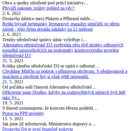
Obce a spolky sdružené pod peticí iniciativy…
Převáží nakonec reálný pohled na věc?
2. 6. 2021
Dostavba dálnice mezi Pískem a Příbramí může…
Relikt bývalé hejtmanky Jermanové: manažer silničářů ve střetu
zájmů - jeho firma dostala zakázky za 22 milionů
2. 6. 2021
Tendry středočeské správy silnic vyšetřuje i…
Alternativa středočeské D3 zveřejnila přes dvě desítky odborných
posudků upozorňujících na nedostatky kontroverzního projektu
středočeské D3
31. 5. 2021
Kritika záměru středočeské D3 se opírá o odborné…
Chválíme Miličín za pokrok s přípravou obchvatu. S předpojatostí a
strachem z otevřené hry si však ještě neporadil.
21. 5. 2021
Od počátku naší činnosti Alternativa středočeské…
Děkujeme pane Hruško, kdyby na zodpovědných místech byli lidé
jako Vy...
19. 5. 2021
S lístostí oznamujeme, že koncem března podlehl…
Pozor na PPP projekty
15. 5. 2021
Jak jsme již informovali, Ministerstvo dopravy a…
Dostavba D4 je nyní finančně pokryta