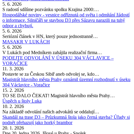
5. 6. 2026
S radostí sdílíme pozvánku spolku Krajina 2000:…
Hospodářské noviny - vesnice odříznutá od světa i odmítání žádostí
o informace. Silničáři se stavbou D3 přes Sázavu narazili na tuhý
odpor a chybují.
5. 6. 2026
Seriózní článek v HN, který pouze jednostranně…
MASAKR V LUKÁCH
5. 6. 2026
V Lukách pod Medníkem zahájila realizační firma…
PODEJTE ODVOLÁNÍ V ÚSEKU 304 VÁCLAVICE –
VORAČICE
11. 3. 2026
Postavte se za Českou Sibiř aneb odvolej se, kdo…
Magistrát hlavního města Prahy oznámil územní rozhodnutí v úseku
304 Václavice - Voračice
15. 2. 2026
TO SE DALO ČEKAT! Magistrát hlavního města Prahy…
Úspěch u štoly Luka
10. 2. 2026
Na základě odvolání našich advokátů se oddalují…
Skandál na trase D3 – Průzkumná štola jako černá stavba? Úřady si
podnět přehazují jako horký brambor
20. 1. 2026
Dne 20. ledna 2026, Jílové u Prahy - Spolek…