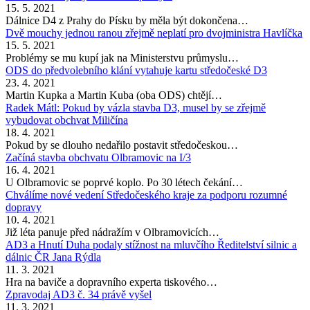
15. 5. 2021
Dálnice D4 z Prahy do Písku by měla být dokončena…
Dvě mouchy jednou ranou zřejmě neplatí pro dvojministra Havlíčka
15. 5. 2021
Problémy se mu kupí jak na Ministerstvu průmyslu…
ODS do předvolebního klání vytahuje kartu středočeské D3
23. 4. 2021
Martin Kupka a Martin Kuba (oba ODS) chtějí…
Radek Mátl: Pokud by vázla stavba D3, musel by se zřejmě
vybudovat obchvat Miličína
18. 4. 2021
Pokud by se dlouho nedařilo postavit středočeskou…
Začíná stavba obchvatu Olbramovic na I/3
16. 4. 2021
U Olbramovic se poprvé koplo. Po 30 létech čekání…
Chválíme nové vedení Středočeského kraje za podporu rozumné
dopravy
10. 4. 2021
Již léta panuje před nádražím v Olbramovicích…
AD3 a Hnutí Duha podaly stížnost na mluvčího Ředitelství silnic a
dálnic ČR Jana Rýdla
11. 3. 2021
Hra na baviče a dopravního experta tiskového…
Zpravodaj AD3 č. 34 právě vyšel
11. 3. 2021