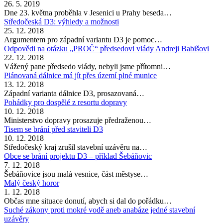
26. 5. 2019
Dne 23. května proběhla v Jesenici u Prahy beseda…
Středočeská D3: výhledy a možnosti
25. 12. 2018
Argumentem pro západní variantu D3 je pomoc…
Odpovědi na otázku „PROČ“ předsedovi vlády Andreji Babišovi
22. 12. 2018
Vážený pane předsedo vlády, nebyli jsme přítomni…
Plánovaná dálnice má jít přes území plné munice
13. 12. 2018
Západní varianta dálnice D3, prosazovaná…
Pohádky pro dospělé z resortu dopravy
10. 12. 2018
Ministerstvo dopravy prosazuje předraženou…
Tisem se brání před staviteli D3
10. 12. 2018
Středočeský kraj zrušil stavební uzávěru na…
Obce se brání projektu D3 – příklad Šebáňovic
7. 12. 2018
Šebáňovice jsou malá vesnice, část městyse…
Malý český horor
1. 12. 2018
Občas mne situace donutí, abych si dal do pořádku…
Suché zákony proti mokré vodě aneb anabáze jedné stavební
uzávěry