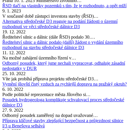
Praha 10. 1. 2023 Ministerstvo životního…
ŘSD tlačí na vlastníky pozemků s tím, že je rozhodnuto, a opět mlží
9. 1. 2023
V současné době zástupci investora stavby (ŘSD)…
Alternativa středočeské D3 reaguje na podání žádosti o územní
rozhodnutí ve věci středočeské dálnice D3
19. 12. 2022
Ředitelství silnic a dálnic (dále ŘSD) podalo 30.…
Ředitelství silnic a dálnic podalo (další) žádost o vydání územního
rozhodnutí na stavbu středočeské dálnice D3
11. 12. 2022
Na možné zahájení územního řízení v…
Odborný posudek, který jsme nechali vypracovat, odhaluje zásadní
nedostatky v DUR
25. 10. 2022
Víte jak probíhá příprava projektu středočeské D3…
Vymění jílovští čistý vzduch za rychlejší dopravu na pražský okruh?
6. 10. 2022
Podle politické reprezentace města Jílového si…
Posudek hydrogeologa komplikuje schvalovací proces středočeské
dálnice D3
27. 9. 2022
Odborný posudek zaměřený na dopad uvažované…
Příprava klíčové stavby zlepšující bezpečnost a průjezdnost silnice
I/3 u Benešova selhává