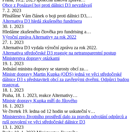
Obce z Posázaví boj proti dálnici D3 nevzdávají
7. 2. 2023
Přinášíme Vám článek o boji proti dálnici D3,…
Alternativa D3 hledá zkušeného fundrisera
30. 1. 2023
Hledáme zkušeného člověka pro fundrising a…
Výroční zpráva Alternativy za rok 2022
27. 1. 2023
Alternativa D3 vydala výroční zprávu za rok 2022.
Alternativa středočeské D3 reaguje na netransparentní postup
Ministerstva dopravy otázkami
19. 1. 2023
Jednání ministra dopravy se starosty obcí za…
Ministr dopravy Martin Kupka (ODS) jedná ve věci středočeské
dálnice D3 s představiteli obcí za zavřenými dveřmi. Odpůrci budou
reagovat.
18. 1. 2023
Praha, 18. 1. 2023, reakce Alternativy…
Ministr dopravy Kupka míří do Jílového
16. 1. 2023
Ve čtvrtek 19. ledna od 12 hodin se uskuteční v…
Ministerstvo životního prostředí dalo za pravdu odvolání odpůrců a
ruší povolení ve věci středočeské dálnice D3
13. 1. 2023