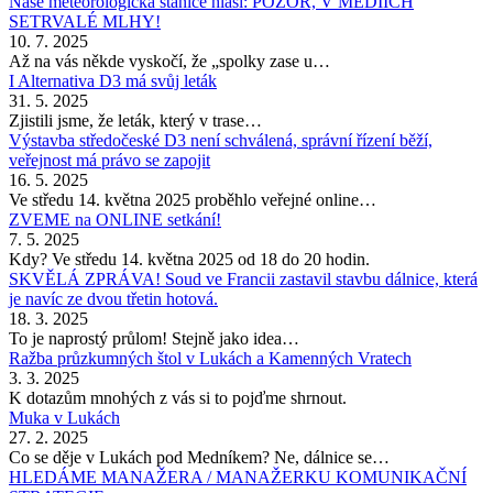
Naše meteorologická stanice hlásí: POZOR, V MÉDIÍCH
SETRVALÉ MLHY!
10. 7. 2025
Až na vás někde vyskočí, že „spolky zase u…
I Alternativa D3 má svůj leták
31. 5. 2025
Zjistili jsme, že leták, který v trase…
Výstavba středočeské D3 není schválená, správní řízení běží,
veřejnost má právo se zapojit
16. 5. 2025
Ve středu 14. května 2025 proběhlo veřejné online…
ZVEME na ONLINE setkání!
7. 5. 2025
Kdy? Ve středu 14. května 2025 od 18 do 20 hodin.
SKVĚLÁ ZPRÁVA! Soud ve Francii zastavil stavbu dálnice, která
je navíc ze dvou třetin hotová.
18. 3. 2025
To je naprostý průlom! Stejně jako idea…
Ražba průzkumných štol v Lukách a Kamenných Vratech
3. 3. 2025
K dotazům mnohých z vás si to pojďme shrnout.
Muka v Lukách
27. 2. 2025
Co se děje v Lukách pod Medníkem? Ne, dálnice se…
HLEDÁME MANAŽERA / MANAŽERKU KOMUNIKAČNÍ