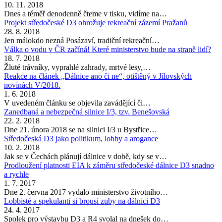
10. 11. 2018
Dnes a téměř denodenně čteme v tisku, vidíme na…
Projekt středočeské D3 ohrožuje rekreační zázemí Pražanů
28. 8. 2018
Jen málokdo nezná Posázaví, tradiční rekreační…
Válka o vodu v ČR začíná! Které ministerstvo bude na straně lidí?
18. 7. 2018
Žluté trávníky, vyprahlé zahrady, mrtvé lesy,…
Reakce na článek „Dálnice ano či ne“, otištěný v Jílovských
novinách V/2018.
1. 6. 2018
V uvedeném článku se objevila zavádějící či…
Zanedbaná a nebezpečná silnice I/3, tzv. Benešovská
22. 2. 2018
Dne 21. února 2018 se na silnici I/3 u Bystřice…
Středočeská D3 jako politikum, lobby a arogance
10. 2. 2018
Jak se v Čechách plánují dálnice v době, kdy se v…
Prodloužení platnosti EIA k záměru středočeské dálnice D3 snadno
a rychle
1. 7. 2017
Dne 2. června 2017 vydalo ministerstvo životního…
Lobbisté a spekulanti si brousí zuby na dálnici D3
24. 4. 2017
Spolek pro výstavbu D3 a R4 svolal na dnešek do…