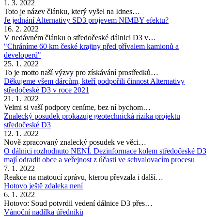
1. 3. 2022
Toto je název článku, který vyšel na Idnes…
Je jednání Alternativy SD3 projevem NIMBY efektu?
16. 2. 2022
V nedávném článku o středočeské dálnici D3 v…
"Chráníme 60 km české krajiny před přívalem kamionů a
developerů"
25. 1. 2022
To je motto naší výzvy pro získávání prostředků…
Děkujeme všem dárcům, kteří podpořili činnost Alternativy
středočeské D3 v roce 2021
21. 1. 2022
Velmi si vaší podpory ceníme, bez ní bychom…
Znalecký posudek prokazuje geotechnická rizika projektu
středočeské D3
12. 1. 2022
Nově zpracovaný znalecký posudek ve věci…
O dálnici rozhodnuto NENÍ. Dezinformace kolem středočeské D3
mají odradit obce a veřejnost z účasti ve schvalovacím procesu
7. 1. 2022
Reakce na matoucí zprávu, kterou převzala i další…
Hotovo ještě zdaleka není
6. 1. 2022
Hotovo: Soud potvrdil vedení dálnice D3 přes…
Vánoční nadílka úředníků