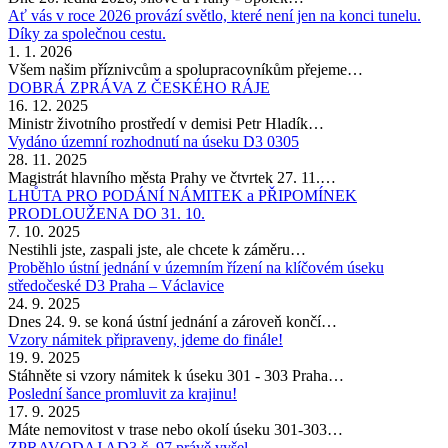
Ať vás v roce 2026 provází světlo, které není jen na konci tunelu.
Díky za společnou cestu.
1. 1. 2026
Všem našim příznivcům a spolupracovníkům přejeme…
DOBRÁ ZPRÁVA Z ČESKÉHO RÁJE
16. 12. 2025
Ministr životního prostředí v demisi Petr Hladík…
Vydáno územní rozhodnutí na úseku D3 0305
28. 11. 2025
Magistrát hlavního města Prahy ve čtvrtek 27. 11.…
LHŮTA PRO PODÁNÍ NÁMITEK a PŘIPOMÍNEK
PRODLOUŽENA DO 31. 10.
7. 10. 2025
Nestihli jste, zaspali jste, ale chcete k záměru…
Proběhlo ústní jednání v územním řízení na klíčovém úseku
středočeské D3 Praha – Václavice
24. 9. 2025
Dnes 24. 9. se koná ústní jednání a zároveň končí…
Vzory námitek připraveny, jdeme do finále!
19. 9. 2025
Stáhněte si vzory námitek k úseku 301 - 303 Praha…
Poslední šance promluvit za krajinu!
17. 9. 2025
Máte nemovitost v trase nebo okolí úseku 301-303…
ZPRAVODAJ AD3 č. 97 právě vyšel