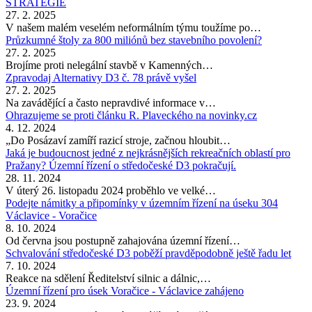
STRATEGIE
27. 2. 2025
V našem malém veselém neformálním týmu toužíme po…
Průzkumné štoly za 800 miliónů bez stavebního povolení?
27. 2. 2025
Brojíme proti nelegální stavbě v Kamenných…
Zpravodaj Alternativy D3 č. 78 právě vyšel
27. 2. 2025
Na zavádějící a často nepravdivé informace v…
Ohrazujeme se proti článku R. Plaveckého na novinky.cz
4. 12. 2024
„Do Posázaví zamíří razicí stroje, začnou hloubit…
Jaká je budoucnost jedné z nejkrásnějších rekreačních oblastí pro
Pražany? Územní řízení o středočeské D3 pokračují.
28. 11. 2024
V úterý 26. listopadu 2024 proběhlo ve velké…
Podejte námitky a připomínky v územním řízení na úseku 304
Václavice - Voračice
8. 10. 2024
Od června jsou postupně zahajována územní řízení…
Schvalování středočeské D3 poběží pravděpodobně ještě řadu let
7. 10. 2024
Reakce na sdělení Ředitelství silnic a dálnic,…
Územní řízení pro úsek Voračice - Václavice zahájeno
23. 9. 2024