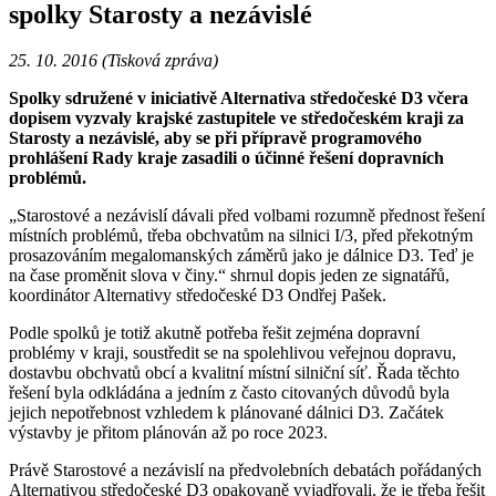
spolky Starosty a nezávislé
25. 10. 2016 (Tisková zpráva)
Spolky sdružené v iniciativě Alternativa středočeské D3 včera
dopisem vyzvaly krajské zastupitele ve středočeském kraji za
Starosty a nezávislé, aby se při přípravě programového
prohlášení Rady kraje zasadili o účinné řešení dopravních
problémů.
„Starostové a nezávislí dávali před volbami rozumně přednost řešení
místních problémů, třeba obchvatům na silnici I/3, před překotným
prosazováním megalomanských záměrů jako je dálnice D3. Teď je
na čase proměnit slova v činy.“ shrnul dopis jeden ze signatářů,
koordinátor Alternativy středočeské D3 Ondřej Pašek.
Podle spolků je totiž akutně potřeba řešit zejména dopravní
problémy v kraji, soustředit se na spolehlivou veřejnou dopravu,
dostavbu obchvatů obcí a kvalitní místní silniční síť. Řada těchto
řešení byla odkládána a jedním z často citovaných důvodů byla
jejich nepotřebnost vzhledem k plánované dálnici D3. Začátek
výstavby je přitom plánován až po roce 2023.
Právě Starostové a nezávislí na předvolebních debatách pořádaných
Alternativou středočeské D3 opakovaně vyjadřovali, že je třeba řešit