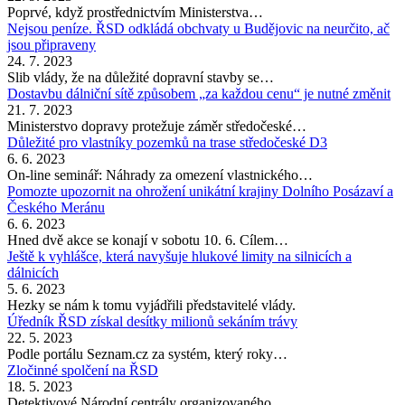
Poprvé, když prostřednictvím Ministerstva…
Nejsou peníze. ŘSD odkládá obchvaty u Budějovic na neurčito, ač
jsou připraveny
24. 7. 2023
Slib vlády, že na důležité dopravní stavby se…
Dostavbu dálniční sítě způsobem „za každou cenu“ je nutné změnit
21. 7. 2023
Ministerstvo dopravy protežuje záměr středočeské…
Důležité pro vlastníky pozemků na trase středočeské D3
6. 6. 2023
On-line seminář: Náhrady za omezení vlastnického…
Pomozte upozornit na ohrožení unikátní krajiny Dolního Posázaví a
Českého Meránu
6. 6. 2023
Hned dvě akce se konají v sobotu 10. 6. Cílem…
Ještě k vyhlášce, která navyšuje hlukové limity na silnicích a
dálnicích
5. 6. 2023
Hezky se nám k tomu vyjádřili představitelé vlády.
Úředník ŘSD získal desítky milionů sekáním trávy
22. 5. 2023
Podle portálu Seznam.cz za systém, který roky…
Zločinné spolčení na ŘSD
18. 5. 2023
Detektivové Národní centrály organizovaného…