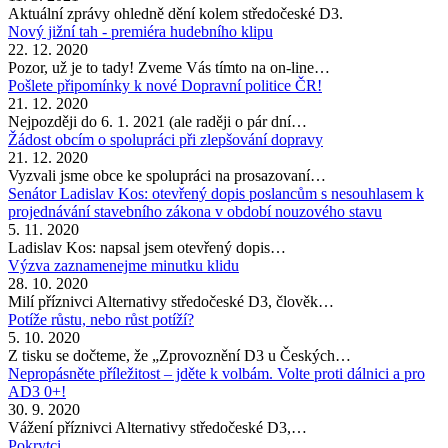
Aktuální zprávy ohledně dění kolem středočeské D3.
Nový jižní tah - premiéra hudebního klipu
22. 12. 2020
Pozor, už je to tady! Zveme Vás tímto na on-line…
Pošlete připomínky k nové Dopravní politice ČR!
21. 12. 2020
Nejpozději do 6. 1. 2021 (ale raději o pár dní…
Žádost obcím o spolupráci při zlepšování dopravy
21. 12. 2020
Vyzvali jsme obce ke spolupráci na prosazovaní…
Senátor Ladislav Kos: otevřený dopis poslancům s nesouhlasem k
projednávání stavebního zákona v období nouzového stavu
5. 11. 2020
Ladislav Kos: napsal jsem otevřený dopis…
Výzva zaznamenejme minutku klidu
28. 10. 2020
Milí příznivci Alternativy středočeské D3, člověk…
Potíže růstu, nebo růst potíží?
5. 10. 2020
Z tisku se dočteme, že „Zprovoznění D3 u Českých…
Nepropásněte příležitost – jděte k volbám. Volte proti dálnici a pro
AD3 0+!
30. 9. 2020
Vážení příznivci Alternativy středočeské D3,…
Pokrytci