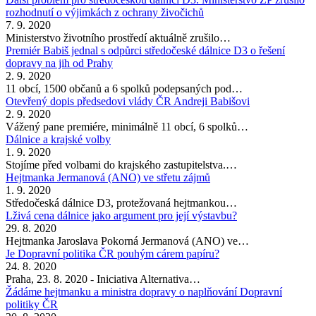
rozhodnutí o výjimkách z ochrany živočichů
7. 9. 2020
Ministerstvo životního prostředí aktuálně zrušilo…
Premiér Babiš jednal s odpůrci středočeské dálnice D3 o řešení
dopravy na jih od Prahy
2. 9. 2020
11 obcí, 1500 občanů a 6 spolků podepsaných pod…
Otevřený dopis předsedovi vlády ČR Andreji Babišovi
2. 9. 2020
Vážený pane premiére, minimálně 11 obcí, 6 spolků…
Dálnice a krajské volby
1. 9. 2020
Stojíme před volbami do krajského zastupitelstva.…
Hejtmanka Jermanová (ANO) ve střetu zájmů
1. 9. 2020
Středočeská dálnice D3, protežovaná hejtmankou…
Lživá cena dálnice jako argument pro její výstavbu?
29. 8. 2020
Hejtmanka Jaroslava Pokorná Jermanová (ANO) ve…
Je Dopravní politika ČR pouhým cárem papíru?
24. 8. 2020
Praha, 23. 8. 2020 - Iniciativa Alternativa…
Žádáme hejtmanku a ministra dopravy o naplňování Dopravní
politiky ČR