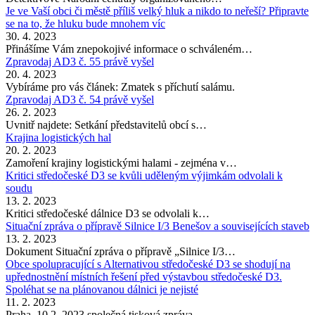
Je ve Vaší obci či městě příliš velký hluk a nikdo to neřeší? Připravte
se na to, že hluku bude mnohem víc
30. 4. 2023
Přinášíme Vám znepokojivé informace o schváleném…
Zpravodaj AD3 č. 55 právě vyšel
20. 4. 2023
Vybíráme pro vás článek: Zmatek s příchutí salámu.
Zpravodaj AD3 č. 54 právě vyšel
26. 2. 2023
Uvnitř najdete: Setkání představitelů obcí s…
Krajina logistických hal
20. 2. 2023
Zamoření krajiny logistickými halami - zejména v…
Kritici středočeské D3 se kvůli uděleným výjimkám odvolali k
soudu
13. 2. 2023
Kritici středočeské dálnice D3 se odvolali k…
Situační zpráva o přípravě Silnice I/3 Benešov a souvisejících staveb
13. 2. 2023
Dokument Situační zpráva o přípravě „Silnice I/3…
Obce spolupracující s Alternativou středočeské D3 se shodují na
upřednostnění místních řešení před výstavbou středočeské D3.
Spoléhat se na plánovanou dálnici je nejisté
11. 2. 2023
Praha, 10.2. 2023 společná tisková zpráva…