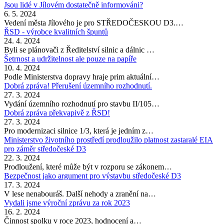
Jsou lidé v Jílovém dostatečně informováni?
6. 5. 2024
Vedení města Jílového je pro STŘEDOČESKOU D3.…
ŘSD - výrobce kvalitních špuntů
24. 4. 2024
Byli se plánovači z Ředitelství silnic a dálnic …
Šetrnost a udržitelnost ale pouze na papíře
10. 4. 2024
Podle Ministerstva dopravy hraje prim aktuální…
Dobrá zpráva! Přerušení územního rozhodnutí.
27. 3. 2024
Vydání územního rozhodnutí pro stavbu II/105…
Dobrá zpráva překvapivě z ŘSD!
27. 3. 2024
Pro modernizaci silnice 1/3, která je jedním z…
Ministerstvo životního prostředí prodloužilo platnost zastaralé EIA
pro záměr středočeské D3
22. 3. 2024
Prodloužení, které může být v rozporu se zákonem…
Bezpečnost jako argument pro výstavbu středočeské D3
17. 3. 2024
V lese nenabouráš. Další nehody a zranění na…
Vydali jsme výroční zprávu za rok 2023
16. 2. 2024
Činnost spolku v roce 2023, hodnocení a…