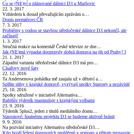
Co se (NE)ví o plánované dálnici D3 u Maršovic
22. 3. 2017
Vzhledem k dosud převažujícím zprávám o…
Dopis premiérovi ČR
7. 3. 2017
Problémy s vodou se stavbou středočeské dálnice D3 nekončí, ale
začínají!
1. 3. 2017
Stručná reakce na komentář České televize ze dne…
Jak (NE)má vypadat doopravdy dobrá doprava na jih od Prahy? I
21. 1. 2017
Západní varianta středočeské dálnice D3 má pro…
Císařovy nové šaty
22. 12. 2016
Ta Andersenova pohádka mě zaujala už v dětství a…
Splňte sliby v krajské dopravě, vyzývají spolky Starosty a nezávislé
25. 10. 2016
Spolky sdružené v iniciativě Alternativa…
Babišův týdeník manipuluje s krajskými volbami
23. 9. 2016
Týdeník 5plus2, jeden z titulů mediálního domu…
Starostové: špatnému projektu D3 se budeme aktivně bránit
9. 9. 2016
Na pozvání iniciativy Alternativa středočeské D3…
Kdo brzdí řešení dopravních problémů v regionu a přitom prosazuje