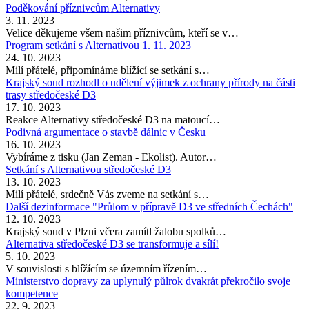
Poděkování příznivcům Alternativy
3. 11. 2023
Velice děkujeme všem našim příznivcům, kteří se v…
Program setkání s Alternativou 1. 11. 2023
24. 10. 2023
Milí přátelé, připomínáme blížící se setkání s…
Krajský soud rozhodl o udělení výjimek z ochrany přírody na části
trasy středočeské D3
17. 10. 2023
Reakce Alternativy středočeské D3 na matoucí…
Podivná argumentace o stavbě dálnic v Česku
16. 10. 2023
Vybíráme z tisku (Jan Zeman - Ekolist). Autor…
Setkání s Alternativou středočeské D3
13. 10. 2023
Milí přátelé, srdečně Vás zveme na setkání s…
Další dezinformace "Průlom v přípravě D3 ve středních Čechách"
12. 10. 2023
Krajský soud v Plzni včera zamítl žalobu spolků…
Alternativa středočeské D3 se transformuje a sílí!
5. 10. 2023
V souvislosti s blížícím se územním řízením…
Ministerstvo dopravy za uplynulý půlrok dvakrát překročilo svoje
kompetence
22. 9. 2023