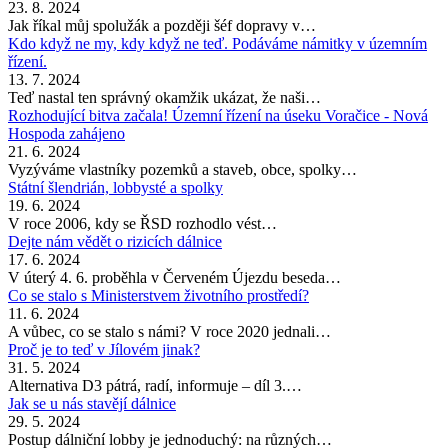
23. 8. 2024
Jak říkal můj spolužák a později šéf dopravy v…
Kdo když ne my, kdy když ne teď. Podáváme námitky v územním
řízení.
13. 7. 2024
Teď nastal ten správný okamžik ukázat, že naši…
Rozhodující bitva začala! Územní řízení na úseku Voračice - Nová
Hospoda zahájeno
21. 6. 2024
Vyzýváme vlastníky pozemků a staveb, obce, spolky…
Státní šlendrián, lobbysté a spolky
19. 6. 2024
V roce 2006, kdy se ŘSD rozhodlo vést…
Dejte nám vědět o rizicích dálnice
17. 6. 2024
V úterý 4. 6. proběhla v Červeném Újezdu beseda…
Co se stalo s Ministerstvem životního prostředí?
11. 6. 2024
A vůbec, co se stalo s námi? V roce 2020 jednali…
Proč je to teď v Jílovém jinak?
31. 5. 2024
Alternativa D3 pátrá, radí, informuje – díl 3.…
Jak se u nás stavějí dálnice
29. 5. 2024
Postup dálniční lobby je jednoduchý: na různých…