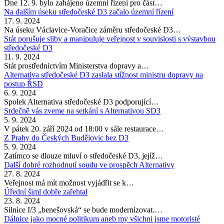
Dne 12. 9. bylo zahájeno územní řízení pro část…
Na dalším úseku středočeské D3 začalo územní řízení
17. 9. 2024
Na úseku Václavice-Voračice záměru středočeské D3…
Stát porušuje sliby a manipuluje veřejnost v souvislosti s výstavbou
středočeské D3
11. 9. 2024
Stát prostřednictvím Ministerstva dopravy a…
Alternativa středočeské D3 zaslala stížnost ministru dopravy na
postup ŘSD
6. 9. 2024
Spolek Alternativa středočeské D3 podporující…
Srdečně vás zveme na setkání s Alternativou SD3
5. 9. 2024
V pátek 20. září 2024 od 18:00 v sále restaurace…
Z Prahy do Českých Budějovic bez D3
5. 9. 2024
Zatímco se dlouze mluví o středočeské D3, jejíž…
Další dobré rozhodnutí soudu ve prospěch Alternativy
27. 8. 2024
Veřejnost má mít možnost vyjádřit se k…
Úřední šiml dobře zařehtal
23. 8. 2024
Silnice I/3 „benešovská“ se bude modernizovat.…
Dálnice jako mocné politikum aneb my všichni jsme motoristé