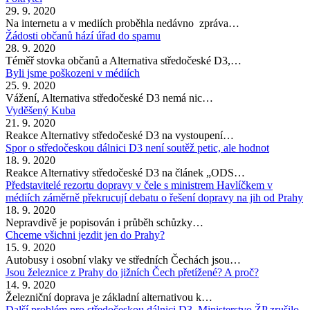
29. 9. 2020
Na internetu a v mediích proběhla nedávno zpráva…
Žádosti občanů hází úřad do spamu
28. 9. 2020
Téměř stovka občanů a Alternativa středočeské D3,…
Byli jsme poškozeni v médiích
25. 9. 2020
Vážení, Alternativa středočeské D3 nemá nic…
Vyděšený Kuba
21. 9. 2020
Reakce Alternativy středočeské D3 na vystoupení…
Spor o středočeskou dálnici D3 není soutěž petic, ale hodnot
18. 9. 2020
Reakce Alternativy středočeské D3 na článek „ODS…
Představitelé rezortu dopravy v čele s ministrem Havlíčkem v
médiích záměrně překrucují debatu o řešení dopravy na jih od Prahy
18. 9. 2020
Nepravdivě je popisován i průběh schůzky…
Chceme všichni jezdit jen do Prahy?
15. 9. 2020
Autobusy i osobní vlaky ve středních Čechách jsou…
Jsou železnice z Prahy do jižních Čech přetížené? A proč?
14. 9. 2020
Železniční doprava je základní alternativou k…
Další problém pro středočeskou dálnici D3. Ministerstvo ŽP zrušilo