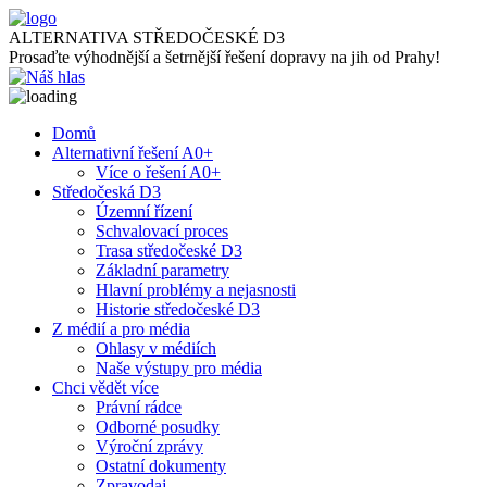
ALTERNATIVA STŘEDOČESKÉ D3
Prosaďte výhodnější a šetrnější řešení dopravy na jih od Prahy!
Domů
Alternativní řešení A0+
Více o řešení A0+
Středočeská D3
Územní řízení
Schvalovací proces
Trasa středočeské D3
Základní parametry
Hlavní problémy a nejasnosti
Historie středočeské D3
Z médií a pro média
Ohlasy v médiích
Naše výstupy pro média
Chci vědět více
Právní rádce
Odborné posudky
Výroční zprávy
Ostatní dokumenty
Zpravodaj