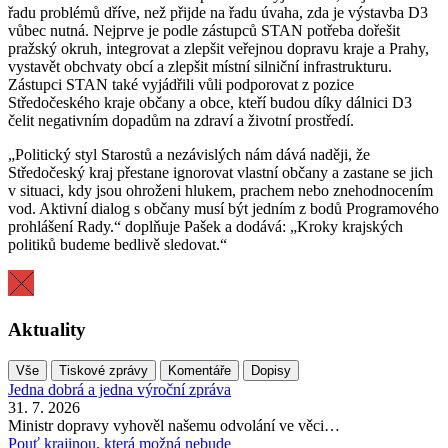
řadu problémů dříve, než přijde na řadu úvaha, zda je výstavba D3
vůbec nutná. Nejprve je podle zástupců STAN potřeba dořešit
pražský okruh, integrovat a zlepšit veřejnou dopravu kraje a Prahy,
vystavět obchvaty obcí a zlepšit místní silniční infrastrukturu.
Zástupci STAN také vyjádřili vůli podporovat z pozice
Středočeského kraje občany a obce, kteří budou díky dálnici D3
čelit negativním dopadům na zdraví a životní prostředí.
„Politický styl Starostů a nezávislých nám dává naději, že
Středočeský kraj přestane ignorovat vlastní občany a zastane se jich
v situaci, kdy jsou ohroženi hlukem, prachem nebo znehodnocením
vod. Aktivní dialog s občany musí být jedním z bodů Programového
prohlášení Rady.“ doplňuje Pašek a dodává: „Kroky krajských
politiků budeme bedlivě sledovat.“
Aktuality
Vše
Tiskové zprávy
Komentáře
Dopisy
Jedna dobrá a jedna výroční zpráva
31. 7. 2026
Ministr dopravy vyhověl našemu odvolání ve věci…
Pouť krajinou, která možná nebude