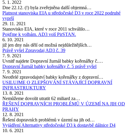
5. 1. 2022
Dne 22.12. (!) byla zveřejněna další objemná…
Platnost stanoviska EIA u středočeské D3 v roce 2022 podruhé
vyprší
29. 11. 2021
Stanovisko EIA, které v roce 2011 schválilo…
Pojďme k volbám. AD3 volí PirSTAN.
6. 10. 2021
již jen dny nás dělí od možná nejdůležitějších…
Právě vyšel Zpravodaj AD3 č. 39
7. 9. 2021
Uvnitř najdete Dopravní žurnál babky kořenářky č.…
Dopravní žurnál babky kořenářky č. 5 právě vyšel
7. 9. 2021
Neotřelé zpravodajství babky kořenářky z dopravní…
USILUJME O ZLEPŠOVÁNÍ STÁVAJÍCÍ DOPRAVNÍ
INFRASTRUKTURY
13. 8. 2021
Nemůžeme dovolit utratit 62 miliard za…
ŘEŠENÍ DOPRAVNÍCH PROBLÉMŮ V ÚZEMÍ NA JIH OD
PRAHY
12. 8. 2021
Řešení dopravních problémů v území na jih od…
Vyjádření Alternativy středočeské D3 k dostavbě dálnice D4
10. 6. 2021