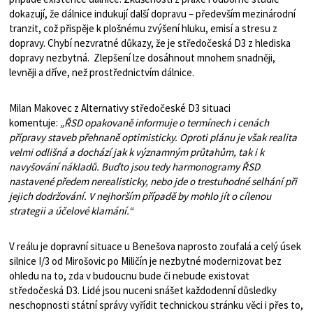
dokazují, že dálnice indukují další dopravu – především mezinárodní
tranzit, což přispěje k plošnému zvýšení hluku, emisí a stresu z
dopravy. Chybí nezvratné důkazy, že je středočeská D3 z hlediska
dopravy nezbytná. Zlepšení lze dosáhnout mnohem snadněji,
levněji a dříve, než prostřednictvím dálnice.
Milan Makovec z Alternativy středočeské D3 situaci
komentuje:
„ŘSD opakovaně informuje o termínech i cenách
přípravy staveb přehnaně optimisticky. Oproti plánu je však realita
velmi odlišná a dochází jak k významným průtahům, tak i k
navyšování nákladů. Buďto jsou tedy harmonogramy ŘSD
nastavené předem nerealisticky, nebo jde o trestuhodné selhání při
jejich dodržování. V nejhorším případě by mohlo jít o cílenou
strategii a účelové klamání.“
V reálu je dopravní situace u Benešova naprosto zoufalá a celý úsek
silnice I/3 od Mirošovic po Miličín je nezbytné modernizovat bez
ohledu na to, zda v budoucnu bude či nebude existovat
středočeská D3. Lidé jsou nuceni snášet každodenní důsledky
neschopnosti státní správy vyřídit technickou stránku věci i přes to,