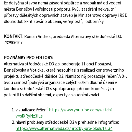
že dotyčná stavba nemá zásadní odpůrce a naopak má od vedení
města Benešov i veřejnosti podporu. Kvůli zastírání nekvalitní
přípravy důležitých dopravních staveb je Ministerstvo dopravy i ŘSD
dlouhodobě kritizováno obcemi, veřejností, i odborníky.
KONTAKT:
Roman Andres, předseda Alternativy středočeské D3:
732906107
POZNÁMKY PRO EDITORY:
Alternativa středočeské D3 z.s. podporuje 11 obcí Posázaví,
Benešovska a Voticka, které nesouhlasí s realizací kontroverzního
projektu středočeské dálnice D3. Namísto něj prosazuje řešení A 0+.
Svou činností pokrývá organizace celých 60 km dlouhé území v
koridoru středočeské D3 s spolupracuje při tom kromě svých
petentů i s dalšími obcemi, experty a soudními znalci.
vizualizace řešení:
https://www.youtube.com/watch?
v=slXRyNz3ILs
hlavní problémy středočeské D3 v přehledné infografice:
https://www.alternativad3.cz/hrozby-pro-okoli/1/134