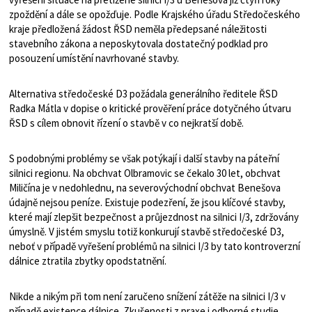
zpoždění a dále se opožďuje. Podle Krajského úřadu Středočeského
kraje předložená žádost ŘSD neměla předepsané náležitosti
stavebního zákona a neposkytovala dostatečný podklad pro
posouzení umístění navrhované stavby.
Alternativa středočeské D3 požádala generálního ředitele ŘSD
Radka Mátla v dopise o kritické prověření práce dotyčného útvaru
ŘSD s cílem obnovit řízení o stavbě v co nejkratší době.
S podobnými problémy se však potýkají i další stavby na páteřní
silnici regionu. Na obchvat Olbramovic se čekalo 30 let, obchvat
Miličína je v nedohlednu, na severovýchodní obchvat Benešova
údajně nejsou peníze. Existuje podezření, že jsou klíčové stavby,
které mají zlepšit bezpečnost a průjezdnost na silnici I/3, zdržovány
úmyslně. V jistém smyslu totiž konkurují stavbě středočeské D3,
neboť v případě vyřešení problémů na silnici I/3 by tato kontroverzní
dálnice ztratila zbytky opodstatnění.
Nikde a nikým při tom není zaručeno snížení zátěže na silnici I/3 v
případě existence dálnice. Zkušenosti z praxe i odborné studie