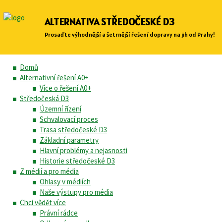
ALTERNATIVA STŘEDOČESKÉ D3
Prosaďte výhodnější a šetrnější řešení dopravy na jih od Prahy!
Domů
Alternativní řešení A0+
Více o řešení A0+
Středočeská D3
Územní řízení
Schvalovací proces
Trasa středočeské D3
Základní parametry
Hlavní problémy a nejasnosti
Historie středočeské D3
Z médií a pro média
Ohlasy v médiích
Naše výstupy pro média
Chci vědět více
Právní rádce