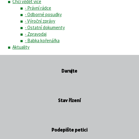
Chci vědět více
- Právní rádce
- Odborné posudky
- Výroční zprávy
- Ostatní dokumenty
- Zpravodaj
- Babka kořenářka
Aktuality
Darujte
Stav řízení
Podepište petici