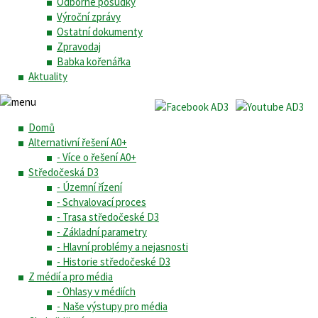
Odborné posudky
Výroční zprávy
Ostatní dokumenty
Zpravodaj
Babka kořenářka
Aktuality
Domů
Alternativní řešení A0+
- Více o řešení A0+
Středočeská D3
- Územní řízení
- Schvalovací proces
- Trasa středočeské D3
- Základní parametry
- Hlavní problémy a nejasnosti
- Historie středočeské D3
Z médií a pro média
- Ohlasy v médiích
- Naše výstupy pro média