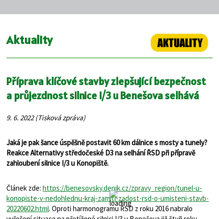
Aktuality
Příprava klíčové stavby zlepšující bezpečnost
a průjezdnost silnice I/3 u Benešova selhává
9. 6. 2022 (Tisková zpráva)
Jaká je pak šance úspěšně postavit 60 km dálnice s mosty a tunely?
Reakce Alternativy středočeské D3 na selhání ŘSD při přípravě
zahloubení silnice I/3 u Konopiště.
Článek zde:
https://benesovsky.denik.cz/zpravy_region/tunel-u-
konopiste-v-nedohlednu-kraj-zamitl-zadost-rsd-o-umisteni-stavb-
20220602.html
. Oproti harmonogramu ŘSD z roku 2016 nabralo
vyřešení situace na přetížené silnici I/3 u Benešova již čtyři roky