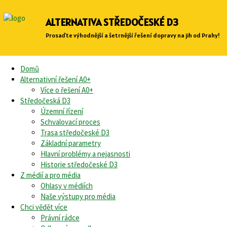
ALTERNATIVA STŘEDOČESKÉ D3
Prosaďte výhodnější a šetrnější řešení dopravy na jih od Prahy!
Domů
Alternativní řešení A0+
Více o řešení A0+
Středočeská D3
Územní řízení
Schvalovací proces
Trasa středočeské D3
Základní parametry
Hlavní problémy a nejasnosti
Historie středočeské D3
Z médií a pro média
Ohlasy v médiích
Naše výstupy pro média
Chci vědět více
Právní rádce