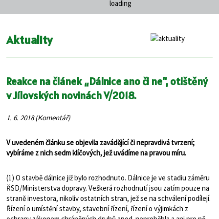
Aktuality
Reakce na článek „Dálnice ano či ne“, otištěný
v Jílovských novinách V/2018.
1. 6. 2018 (Komentář)
V uvedeném článku se objevila zavádějící či nepravdivá tvrzení;
vybíráme z nich sedm klíčových, jež uvádíme na pravou míru.
(1) O stavbě dálnice již bylo rozhodnuto. Dálnice je ve stadiu záměru
ŘSD/Ministerstva dopravy. Veškerá rozhodnutí jsou zatím pouze na
straně investora, nikoliv ostatních stran, jež se na schválení podílejí.
Řízení o umístění stavby, stavební řízení, řízení o výjimkách z
ochrany zákonem chráněných druhů apod. neproběhla a ani pro ně