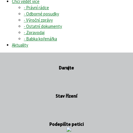
Chci vědět více
- Právní rádce
- Odborné posudky
- Výroční zprávy
- Ostatní dokumenty
- Zpravodaj
- Babka kořenářka
Aktuality
Darujte
Stav řízení
Podepište petici