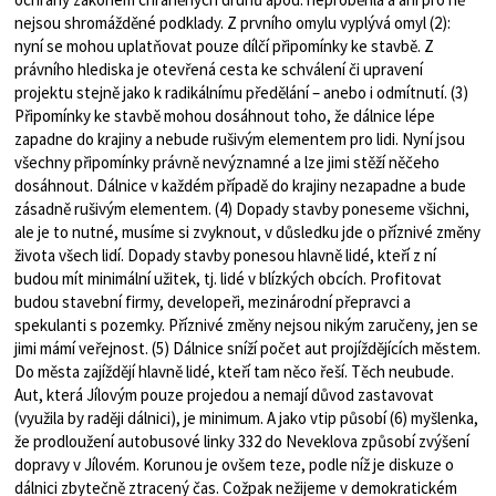
nejsou shromážděné podklady. Z prvního omylu vyplývá omyl (2):
nyní se mohou uplatňovat pouze dílčí připomínky ke stavbě. Z
právního hlediska je otevřená cesta ke schválení či upravení
projektu stejně jako k radikálnímu předělání – anebo i odmítnutí. (3)
Připomínky ke stavbě mohou dosáhnout toho, že dálnice lépe
zapadne do krajiny a nebude rušivým elementem pro lidi. Nyní jsou
všechny připomínky právně nevýznamné a lze jimi stěží něčeho
dosáhnout. Dálnice v každém případě do krajiny nezapadne a bude
zásadně rušivým elementem. (4) Dopady stavby poneseme všichni,
ale je to nutné, musíme si zvyknout, v důsledku jde o příznivé změny
života všech lidí. Dopady stavby ponesou hlavně lidé, kteří z ní
budou mít minimální užitek, tj. lidé v blízkých obcích. Profitovat
budou stavební firmy, developeři, mezinárodní přepravci a
spekulanti s pozemky. Příznivé změny nejsou nikým zaručeny, jen se
jimi mámí veřejnost. (5) Dálnice sníží počet aut projíždějících městem.
Do města zajíždějí hlavně lidé, kteří tam něco řeší. Těch neubude.
Aut, která Jílovým pouze projedou a nemají důvod zastavovat
(využila by raději dálnici), je minimum. A jako vtip působí (6) myšlenka,
že prodloužení autobusové linky 332 do Neveklova způsobí zvýšení
dopravy v Jílovém. Korunou je ovšem teze, podle níž je diskuze o
dálnici zbytečně ztracený čas. Cožpak nežijeme v demokratickém