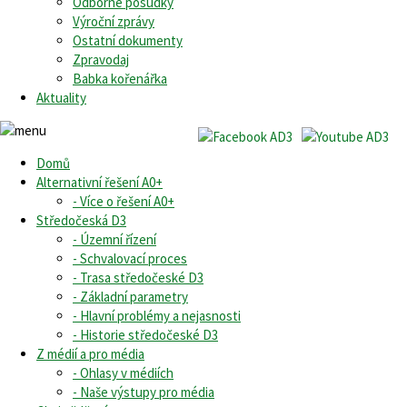
Odborné posudky
Výroční zprávy
Ostatní dokumenty
Zpravodaj
Babka kořenářka
Aktuality
Domů
Alternativní řešení A0+
- Více o řešení A0+
Středočeská D3
- Územní řízení
- Schvalovací proces
- Trasa středočeské D3
- Základní parametry
- Hlavní problémy a nejasnosti
- Historie středočeské D3
Z médií a pro média
- Ohlasy v médiích
- Naše výstupy pro média