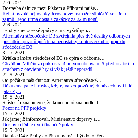
2. 6. 2021
Dostavba dálnice mezi Pískem a Příbramí může…
Relikt bývalé hejtmanky Jermanové: manažer silničářů ve střetu
zájmů - jeho firma dostala zakázky za 22 milionů
2. 6. 2021
Tendry středočeské správy silnic vyšetřuje i…
Alternativa středočeské D3 zveřejnila přes dvě desítky odborných
posudků upozorňujících na nedostatky kontroverzního projektu
středočeské D3
31. 5. 2021
Kritika záměru středočeské D3 se opírá o odborné…
Chválíme Miličín za pokrok s přípravou obchvatu. S předpojatostí a
strachem z otevřené hry si však ještě neporadil.
21. 5. 2021
Od počátku naší činnosti Alternativa středočeské…
Děkujeme pane Hruško, kdyby na zodpovědných místech byli lidé
jako Vy...
19. 5. 2021
S lístostí oznamujeme, že koncem března podlehl…
Pozor na PPP projekty
15. 5. 2021
Jak jsme již informovali, Ministerstvo dopravy a…
Dostavba D4 je nyní finančně pokryta
15. 5. 2021
Dálnice D4 z Prahy do Písku by měla být dokončena…