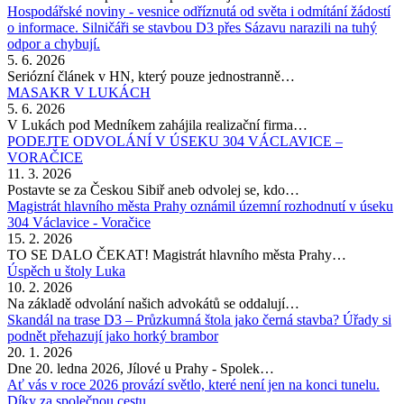
Hospodářské noviny - vesnice odříznutá od světa i odmítání žádostí
o informace. Silničáři se stavbou D3 přes Sázavu narazili na tuhý
odpor a chybují.
5. 6. 2026
Seriózní článek v HN, který pouze jednostranně…
MASAKR V LUKÁCH
5. 6. 2026
V Lukách pod Medníkem zahájila realizační firma…
PODEJTE ODVOLÁNÍ V ÚSEKU 304 VÁCLAVICE –
VORAČICE
11. 3. 2026
Postavte se za Českou Sibiř aneb odvolej se, kdo…
Magistrát hlavního města Prahy oznámil územní rozhodnutí v úseku
304 Václavice - Voračice
15. 2. 2026
TO SE DALO ČEKAT! Magistrát hlavního města Prahy…
Úspěch u štoly Luka
10. 2. 2026
Na základě odvolání našich advokátů se oddalují…
Skandál na trase D3 – Průzkumná štola jako černá stavba? Úřady si
podnět přehazují jako horký brambor
20. 1. 2026
Dne 20. ledna 2026, Jílové u Prahy - Spolek…
Ať vás v roce 2026 provází světlo, které není jen na konci tunelu.
Díky za společnou cestu.