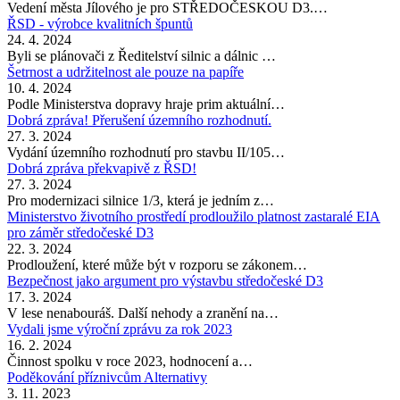
Vedení města Jílového je pro STŘEDOČESKOU D3.…
ŘSD - výrobce kvalitních špuntů
24. 4. 2024
Byli se plánovači z Ředitelství silnic a dálnic …
Šetrnost a udržitelnost ale pouze na papíře
10. 4. 2024
Podle Ministerstva dopravy hraje prim aktuální…
Dobrá zpráva! Přerušení územního rozhodnutí.
27. 3. 2024
Vydání územního rozhodnutí pro stavbu II/105…
Dobrá zpráva překvapivě z ŘSD!
27. 3. 2024
Pro modernizaci silnice 1/3, která je jedním z…
Ministerstvo životního prostředí prodloužilo platnost zastaralé EIA
pro záměr středočeské D3
22. 3. 2024
Prodloužení, které může být v rozporu se zákonem…
Bezpečnost jako argument pro výstavbu středočeské D3
17. 3. 2024
V lese nenabouráš. Další nehody a zranění na…
Vydali jsme výroční zprávu za rok 2023
16. 2. 2024
Činnost spolku v roce 2023, hodnocení a…
Poděkování příznivcům Alternativy
3. 11. 2023