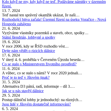
Kdo když ne my, kdy když ne teď. Podáváme námitky v územním
řízení.
13. 7. 2024
Teď nastal ten správný okamžik ukázat, že naši…
Rozhodující bitva začala! Územní řízení na úseku Voračice - Nová
Hospoda zahájeno
21. 6. 2024
Vyzýváme vlastníky pozemků a staveb, obce, spolky…
Státní šlendrián, lobbysté a spolky
19. 6. 2024
V roce 2006, kdy se ŘSD rozhodlo vést…
Dejte nám vědět o rizicích dálnice
17. 6. 2024
V úterý 4. 6. proběhla v Červeném Újezdu beseda…
Co se stalo s Ministerstvem životního prostředí?
11. 6. 2024
A vůbec, co se stalo s námi? V roce 2020 jednali…
Proč je to teď v Jílovém jinak?
31. 5. 2024
Alternativa D3 pátrá, radí, informuje – díl 3.…
Jak se u nás stavějí dálnice
29. 5. 2024
Postup dálniční lobby je jednoduchý: na různých…
Jsou lidé v Jílovém dostatečně informováni?
6. 5. 2024