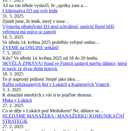
10. 7. 2025
Až na vás někde vyskočí, že „spolky zase u…
I Alternativa D3 má svůj leták
31. 5. 2025
Zjistili jsme, že leták, který v trase…
Výstavba středočeské D3 není schválená, správní řízení běží,
veřejnost má právo se zapojit
16. 5. 2025
Ve středu 14. května 2025 proběhlo veřejné online…
ZVEME na ONLINE setkání!
7. 5. 2025
Kdy? Ve středu 14. května 2025 od 18 do 20 hodin.
SKVĚLÁ ZPRÁVA! Soud ve Francii zastavil stavbu dálnice, která
je navíc ze dvou třetin hotová.
18. 3. 2025
To je naprostý průlom! Stejně jako idea…
Ražba průzkumných štol v Lukách a Kamenných Vratech
3. 3. 2025
K dotazům mnohých z vás si to pojďme shrnout.
Muka v Lukách
27. 2. 2025
Co se děje v Lukách pod Medníkem? Ne, dálnice se…
HLEDÁME MANAŽERA / MANAŽERKU KOMUNIKAČNÍ
STRATEGIE
27. 2. 2025