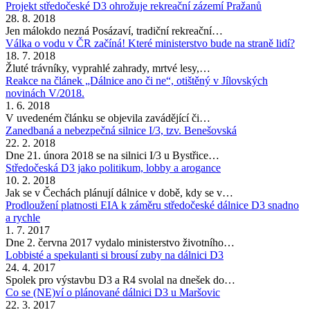
Projekt středočeské D3 ohrožuje rekreační zázemí Pražanů
28. 8. 2018
Jen málokdo nezná Posázaví, tradiční rekreační…
Válka o vodu v ČR začíná! Které ministerstvo bude na straně lidí?
18. 7. 2018
Žluté trávníky, vyprahlé zahrady, mrtvé lesy,…
Reakce na článek „Dálnice ano či ne“, otištěný v Jílovských
novinách V/2018.
1. 6. 2018
V uvedeném článku se objevila zavádějící či…
Zanedbaná a nebezpečná silnice I/3, tzv. Benešovská
22. 2. 2018
Dne 21. února 2018 se na silnici I/3 u Bystřice…
Středočeská D3 jako politikum, lobby a arogance
10. 2. 2018
Jak se v Čechách plánují dálnice v době, kdy se v…
Prodloužení platnosti EIA k záměru středočeské dálnice D3 snadno
a rychle
1. 7. 2017
Dne 2. června 2017 vydalo ministerstvo životního…
Lobbisté a spekulanti si brousí zuby na dálnici D3
24. 4. 2017
Spolek pro výstavbu D3 a R4 svolal na dnešek do…
Co se (NE)ví o plánované dálnici D3 u Maršovic
22. 3. 2017