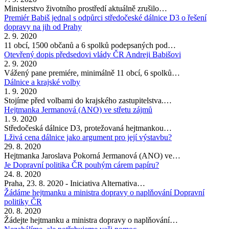
Ministerstvo životního prostředí aktuálně zrušilo…
Premiér Babiš jednal s odpůrci středočeské dálnice D3 o řešení
dopravy na jih od Prahy
2. 9. 2020
11 obcí, 1500 občanů a 6 spolků podepsaných pod…
Otevřený dopis předsedovi vlády ČR Andreji Babišovi
2. 9. 2020
Vážený pane premiére, minimálně 11 obcí, 6 spolků…
Dálnice a krajské volby
1. 9. 2020
Stojíme před volbami do krajského zastupitelstva.…
Hejtmanka Jermanová (ANO) ve střetu zájmů
1. 9. 2020
Středočeská dálnice D3, protežovaná hejtmankou…
Lživá cena dálnice jako argument pro její výstavbu?
29. 8. 2020
Hejtmanka Jaroslava Pokorná Jermanová (ANO) ve…
Je Dopravní politika ČR pouhým cárem papíru?
24. 8. 2020
Praha, 23. 8. 2020 - Iniciativa Alternativa…
Žádáme hejtmanku a ministra dopravy o naplňování Dopravní
politiky ČR
20. 8. 2020
Žádejte hejtmanku a ministra dopravy o naplňování…