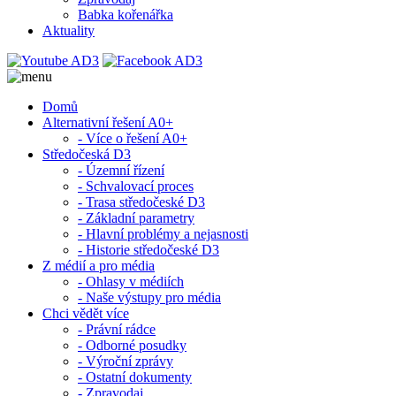
Babka kořenářka
Aktuality
Domů
Alternativní řešení A0+
- Více o řešení A0+
Středočeská D3
- Územní řízení
- Schvalovací proces
- Trasa středočeské D3
- Základní parametry
- Hlavní problémy a nejasnosti
- Historie středočeské D3
Z médií a pro média
- Ohlasy v médiích
- Naše výstupy pro média
Chci vědět více
- Právní rádce
- Odborné posudky
- Výroční zprávy
- Ostatní dokumenty
- Zpravodaj