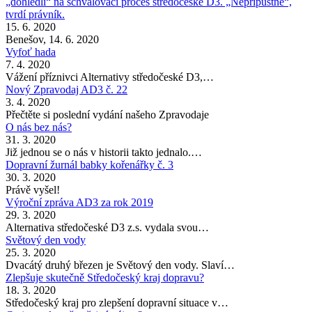
„dohlédli“ na schvalovací proces středočeské D3. „Nepřípustné“,
tvrdí právník.
15. 6. 2020
Benešov, 14. 6. 2020
Vyfoť hada
7. 4. 2020
Vážení příznivci Alternativy středočeské D3,…
Nový Zpravodaj AD3 č. 22
3. 4. 2020
Přečtěte si poslední vydání našeho Zpravodaje
O nás bez nás?
31. 3. 2020
Již jednou se o nás v historii takto jednalo.…
Dopravní žurnál babky kořenářky č. 3
30. 3. 2020
Právě vyšel!
Výroční zpráva AD3 za rok 2019
29. 3. 2020
Alternativa středočeské D3 z.s. vydala svou…
Světový den vody
25. 3. 2020
Dvacátý druhý březen je Světový den vody. Slaví…
Zlepšuje skutečně Středočeský kraj dopravu?
18. 3. 2020
Středočeský kraj pro zlepšení dopravní situace v…