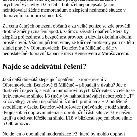
urychlení výstavby D3 a D4 – bohužel nepodepsala (a ani
neiniciovala) žádné memorandum o zlepšení neúnosné situace v
dopravním koridoru silnice I/3.
Za cenu četných omezení občanů a za velké peníze se zde provádí
drobné změny (značení apod.), zatímco zásadní opatření, která by
zlepšila průjezdnost a bezpečnost provozu a ulevila okolním obcím,
prostě chybí. Všichni při tom víme, že klíčové problémy jsou na této
silnici právě v Olbramovicích, Benešově a Miličíně a dále v
nedostatečné dopravní kapacitě mezi Benešovem a Mirošovicemi.
Najde se adekvátní řešení?
Jaká další důležitá zlepšující opatření – kromě řešení v
Olbramovicích, Benešově či Miličíně – připadají v úvahu? Jde o
dostavění nájezdů, sjezdů a mimoúrovňových křižovatek v celé trase
frekventované silnice I/3 (měly by nahradit stávající nebezpečné „T“
křižovatky), změnu uspořádání jízdních pruhů na 2 + 2 oddělené
svodidlem v úseku Benešov–Mirošovice (právě zde je totiž zhruba
dvojnásobná dopravní intenzita oproti jižní části silnice I/3 v našem
kraji) a obchvat Křešic na silnici I/18 v blízkosti spojení obou silnic
u Olbramovic.
Nejde jen o opomíjení modernizace I/3, které by mohlo dopraví