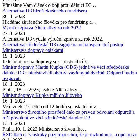
Přinášíme Vám článek o boji proti dálnici D3,…
Alternativa D3 hledá zkušeného fundrisera
30. 1. 2023
Hledáme zkušeného člověka pro fundrising a…
Výroční zpráva Alternativy za rok 2022
27. 1. 2023
Alternativa D3 vydala výroční zprávu za rok 2022.
Alternativa středočeské D3 reaguje na netransparentní postup
Ministerstva dopravy otázkami
19. 1. 2023
Jednání ministra dopravy se starosty obcí za…
Ministr dopravy Martin Kupka (ODS) jedná ve věci středočeské
dálnice D3 s představiteli obcí za zavřenými dveřmi. Odpůrci budou
reagovat.
18. 1. 2023
Praha, 18. 1. 2023, reakce Alternativy…
Ministr dopravy Kupka míří do Jílového
16. 1. 2023
Ve čtvrtek 19. ledna od 12 hodin se uskuteční v…
Ministerstvo životního prostředí dalo za pravdu odvolání odpůrců a
ruší povolení ve věci středočeské dálnice D3
13. 1. 2023
Praha 10. 1. 2023 Ministerstvo životního…
ŘSD tlačí na vlastníky pozemků s tím, že je rozhodnuto, a opět mlží