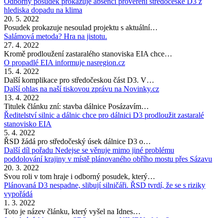
Odborný posudek prokazuje absenci prověření středočeské D3 z
hlediska dopadu na klima
20. 5. 2022
Posudek prokazuje nesoulad projektu s aktuální…
Salámová metoda? Hra na jistotu.
27. 4. 2022
Kromě prodloužení zastaralého stanoviska EIA chce…
O propadlé EIA informuje nasregion.cz
15. 4. 2022
Další komplikace pro středočeskou část D3. V…
Další ohlas na naší tiskovou zprávu na Novinky.cz
13. 4. 2022
Titulek článku zní: stavba dálnice Posázavím…
Ředitelství silnic a dálnic chce pro dálnici D3 prodloužit zastaralé
stanovisko EIA
5. 4. 2022
ŘSD žádá pro středočeský úsek dálnice D3 o…
Další díl pořadu Nedejse se věnuje mimo jiné problému
poddolování krajiny v místě plánovaného obřího mostu přes Sázavu
20. 3. 2022
Svou roli v tom hraje i odborný posudek, který…
Plánovaná D3 nespadne, slibují silničáři. ŘSD tvrdí, že se s riziky
vypořádá
1. 3. 2022
Toto je název článku, který vyšel na Idnes…