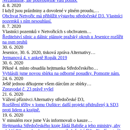
Nezahálíme, ale potřebujeme vaši pomoc
4. 8. 2020
I když jsou prázdniny a dovolené v plném proudu,…
Obchvat Netvořic má přiblížit výstavbu středočeské D3. Vlastníci
pozemků s ním nesouhlasí.
8. 7. 2020
Vlastníci pozemků v Netvořicích s obchvatem…
Ředitelství silnic a dálnic plánuje pražský okruh u Jesenice rozšířit
na osm pruhů
30. 6. 2020
Jesenice, 30. 6. 2020, tisková zpráva Alternativy…
Jermanová 4. v anketě Ropák 2019
30. 6. 2020
Pěkné 4. místo obsadila hejtmanka Středočeského…
Vyhlásili jsme novou sbírku na odborné posudky. Pomozte nám.
24. 6. 2020
Ještě jednou děkujeme všem dárcům ze sbírky…
Zpravodaj č. 23 právě vyšel
21. 6. 2020
Vážení příznivci Alternativy středočeské D3,
Rozšíření těžby v lomu Ouštice: další projekt přidružený k SD3
proti lidem a krajině.
19. 6. 2020
V minulém roce jsme Vás informovali o kauze…
Hejtmanka Středočeského kraje žádá Babiše a jeho ministry, aby