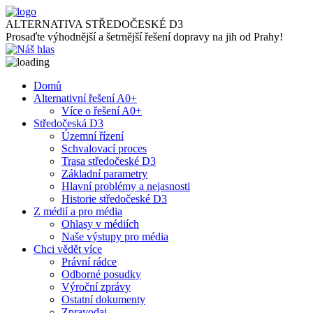
ALTERNATIVA STŘEDOČESKÉ D3
Prosaďte výhodnější a šetrnější řešení dopravy na jih od Prahy!
Domů
Alternativní řešení A0+
Více o řešení A0+
Středočeská D3
Územní řízení
Schvalovací proces
Trasa středočeské D3
Základní parametry
Hlavní problémy a nejasnosti
Historie středočeské D3
Z médií a pro média
Ohlasy v médiích
Naše výstupy pro média
Chci vědět více
Právní rádce
Odborné posudky
Výroční zprávy
Ostatní dokumenty
Zpravodaj