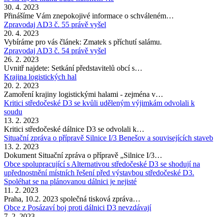
30. 4. 2023
Přinášíme Vám znepokojivé informace o schváleném…
Zpravodaj AD3 č. 55 právě vyšel
20. 4. 2023
Vybíráme pro vás článek: Zmatek s příchutí salámu.
Zpravodaj AD3 č. 54 právě vyšel
26. 2. 2023
Uvnitř najdete: Setkání představitelů obcí s…
Krajina logistických hal
20. 2. 2023
Zamoření krajiny logistickými halami - zejména v…
Kritici středočeské D3 se kvůli uděleným výjimkám odvolali k
soudu
13. 2. 2023
Kritici středočeské dálnice D3 se odvolali k…
Situační zpráva o přípravě Silnice I/3 Benešov a souvisejících staveb
13. 2. 2023
Dokument Situační zpráva o přípravě „Silnice I/3…
Obce spolupracující s Alternativou středočeské D3 se shodují na
upřednostnění místních řešení před výstavbou středočeské D3.
Spoléhat se na plánovanou dálnici je nejisté
11. 2. 2023
Praha, 10.2. 2023 společná tisková zpráva…
Obce z Posázaví boj proti dálnici D3 nevzdávají
7. 2. 2023