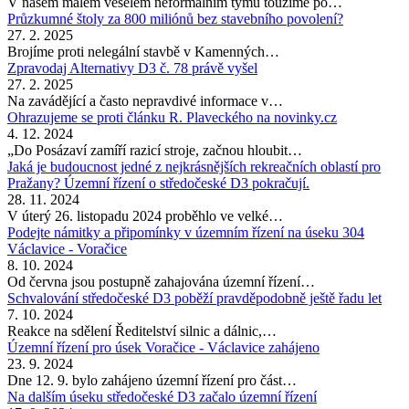
V našem malém veselém neformálním týmu toužíme po…
Průzkumné štoly za 800 miliónů bez stavebního povolení?
27. 2. 2025
Brojíme proti nelegální stavbě v Kamenných…
Zpravodaj Alternativy D3 č. 78 právě vyšel
27. 2. 2025
Na zavádějící a často nepravdivé informace v…
Ohrazujeme se proti článku R. Plaveckého na novinky.cz
4. 12. 2024
„Do Posázaví zamíří razicí stroje, začnou hloubit…
Jaká je budoucnost jedné z nejkrásnějších rekreačních oblastí pro
Pražany? Územní řízení o středočeské D3 pokračují.
28. 11. 2024
V úterý 26. listopadu 2024 proběhlo ve velké…
Podejte námitky a připomínky v územním řízení na úseku 304
Václavice - Voračice
8. 10. 2024
Od června jsou postupně zahajována územní řízení…
Schvalování středočeské D3 poběží pravděpodobně ještě řadu let
7. 10. 2024
Reakce na sdělení Ředitelství silnic a dálnic,…
Územní řízení pro úsek Voračice - Václavice zahájeno
23. 9. 2024
Dne 12. 9. bylo zahájeno územní řízení pro část…
Na dalším úseku středočeské D3 začalo územní řízení