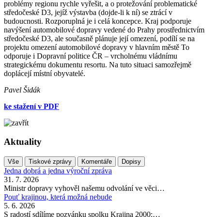
problémy regionu rychle vyřešit, a o protežování problematické
středočeské D3, jejíž výstavba (dojde-li k ní) se ztrácí v
budoucnosti. Rozporuplná je i celá koncepce. Kraj podporuje
navýšení automobilové dopravy vedené do Prahy prostřednictvím
středočeské D3, ale současně plánuje její omezení, podílí se na
projektu omezení automobilové dopravy v hlavním městě To
odporuje i Dopravní politice ČR – vrcholnému vládnímu
strategickému dokumentu resortu. Na tuto situaci samozřejmě
doplácejí místní obyvatelé.
Pavel Šidák
ke stažení v PDF
Aktuality
Vše
Tiskové zprávy
Komentáře
Dopisy
Jedna dobrá a jedna výroční zpráva
31. 7. 2026
Ministr dopravy vyhověl našemu odvolání ve věci…
Pouť krajinou, která možná nebude
5. 6. 2026
S radostí sdílíme pozvánku spolku Krajina 2000:…