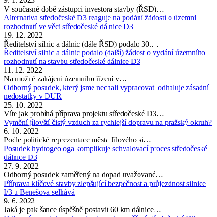
9. 1. 2023
V současné době zástupci investora stavby (ŘSD)…
Alternativa středočeské D3 reaguje na podání žádosti o územní
rozhodnutí ve věci středočeské dálnice D3
19. 12. 2022
Ředitelství silnic a dálnic (dále ŘSD) podalo 30.…
Ředitelství silnic a dálnic podalo (další) žádost o vydání územního
rozhodnutí na stavbu středočeské dálnice D3
11. 12. 2022
Na možné zahájení územního řízení v…
Odborný posudek, který jsme nechali vypracovat, odhaluje zásadní
nedostatky v DUR
25. 10. 2022
Víte jak probíhá příprava projektu středočeské D3…
Vymění jílovští čistý vzduch za rychlejší dopravu na pražský okruh?
6. 10. 2022
Podle politické reprezentace města Jílového si…
Posudek hydrogeologa komplikuje schvalovací proces středočeské
dálnice D3
27. 9. 2022
Odborný posudek zaměřený na dopad uvažované…
Příprava klíčové stavby zlepšující bezpečnost a průjezdnost silnice
I/3 u Benešova selhává
9. 6. 2022
Jaká je pak šance úspěšně postavit 60 km dálnice…