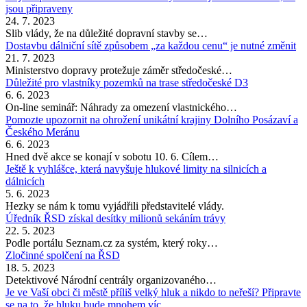
jsou připraveny
24. 7. 2023
Slib vlády, že na důležité dopravní stavby se…
Dostavbu dálniční sítě způsobem „za každou cenu“ je nutné změnit
21. 7. 2023
Ministerstvo dopravy protežuje záměr středočeské…
Důležité pro vlastníky pozemků na trase středočeské D3
6. 6. 2023
On-line seminář: Náhrady za omezení vlastnického…
Pomozte upozornit na ohrožení unikátní krajiny Dolního Posázaví a
Českého Meránu
6. 6. 2023
Hned dvě akce se konají v sobotu 10. 6. Cílem…
Ještě k vyhlášce, která navyšuje hlukové limity na silnicích a
dálnicích
5. 6. 2023
Hezky se nám k tomu vyjádřili představitelé vlády.
Úředník ŘSD získal desítky milionů sekáním trávy
22. 5. 2023
Podle portálu Seznam.cz za systém, který roky…
Zločinné spolčení na ŘSD
18. 5. 2023
Detektivové Národní centrály organizovaného…
Je ve Vaší obci či městě příliš velký hluk a nikdo to neřeší? Připravte
se na to, že hluku bude mnohem víc