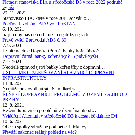
Platnost stanoviska EIA u středočeské D3 v roce 2022 podruhé
vyprší
29. 11. 2021
Stanovisko EIA, které v roce 2011 schválilo…
Pojďme k volbám. AD3 volí PirSTAN.
6. 10. 2021
již jen dny nás dělí od možná nejdůležitějších…
Právě vyšel Zpravodaj AD3 č. 39
7. 9. 2021
Uvnitř najdete Dopravní žurnál babky kořenářky č.…
Dopravní žurnál babky kořenářky č. 5 právě vyšel
7. 9. 2021
Neotřelé zpravodajství babky kořenářky z dopravní…
USILUJME O ZLEPŠOVÁNÍ STÁVAJÍCÍ DOPRAVNÍ
INFRASTRUKTURY
13. 8. 2021
Nemůžeme dovolit utratit 62 miliard za…
ŘEŠENÍ DOPRAVNÍCH PROBLÉMŮ V ÚZEMÍ NA JIH OD
PRAHY
12. 8. 2021
Řešení dopravních problémů v území na jih od…
Vyjádření Alternativy středočeské D3 k dostavbě dálnice D4
10. 6. 2021
Obce a spolky sdružené pod peticí iniciativy…
Převáží nakonec reálný pohled na věc?