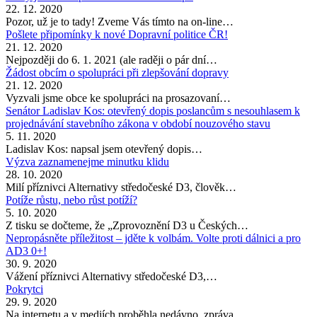
22. 12. 2020
Pozor, už je to tady! Zveme Vás tímto na on-line…
Pošlete připomínky k nové Dopravní politice ČR!
21. 12. 2020
Nejpozději do 6. 1. 2021 (ale raději o pár dní…
Žádost obcím o spolupráci při zlepšování dopravy
21. 12. 2020
Vyzvali jsme obce ke spolupráci na prosazovaní…
Senátor Ladislav Kos: otevřený dopis poslancům s nesouhlasem k
projednávání stavebního zákona v období nouzového stavu
5. 11. 2020
Ladislav Kos: napsal jsem otevřený dopis…
Výzva zaznamenejme minutku klidu
28. 10. 2020
Milí příznivci Alternativy středočeské D3, člověk…
Potíže růstu, nebo růst potíží?
5. 10. 2020
Z tisku se dočteme, že „Zprovoznění D3 u Českých…
Nepropásněte příležitost – jděte k volbám. Volte proti dálnici a pro
AD3 0+!
30. 9. 2020
Vážení příznivci Alternativy středočeské D3,…
Pokrytci
29. 9. 2020
Na internetu a v mediích proběhla nedávno zpráva…