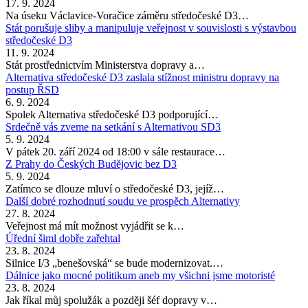
17. 9. 2024
Na úseku Václavice-Voračice záměru středočeské D3…
Stát porušuje sliby a manipuluje veřejnost v souvislosti s výstavbou
středočeské D3
11. 9. 2024
Stát prostřednictvím Ministerstva dopravy a…
Alternativa středočeské D3 zaslala stížnost ministru dopravy na
postup ŘSD
6. 9. 2024
Spolek Alternativa středočeské D3 podporující…
Srdečně vás zveme na setkání s Alternativou SD3
5. 9. 2024
V pátek 20. září 2024 od 18:00 v sále restaurace…
Z Prahy do Českých Budějovic bez D3
5. 9. 2024
Zatímco se dlouze mluví o středočeské D3, jejíž…
Další dobré rozhodnutí soudu ve prospěch Alternativy
27. 8. 2024
Veřejnost má mít možnost vyjádřit se k…
Úřední šiml dobře zařehtal
23. 8. 2024
Silnice I/3 „benešovská“ se bude modernizovat.…
Dálnice jako mocné politikum aneb my všichni jsme motoristé
23. 8. 2024
Jak říkal můj spolužák a později šéf dopravy v…