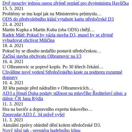
Dvě mouchy jednou ranou zřejmě neplatí pro dvojministra Havlíčka
15. 5. 2021
Problémy se mu kupí jak na Ministerstvu průmyslu…
ODS do předvolebního klání vytahuje kartu středočeské D3
23. 4. 2021
Martin Kupka a Martin Kuba (oba ODS) chtějí…
Radek Mátl: Pokud by vázla stavba D3, musel by se zřejmě
vybudovat obchvat Miličína
18. 4. 2021
Pokud by se dlouho nedařilo postavit středočeskou…
Začíná stavba obchvatu Olbramovic na I/3
16. 4. 2021
U Olbramovic se poprvé koplo. Po 30 létech čekání…
Chválíme nové vedení Středočeského kraje za podporu rozumné
dopravy
10. 4. 2021
Již léta panuje před nádražím v Olbramovicích…
AD3 a Hnutí Duha podaly stížnost na mluvčího Ředitelství silnic a
dálnic ČR Jana Rýdla
11. 3. 2021
Hra na baviče a dopravního experta tiskového…
Zpravodaj AD3 č. 34 právě vyšel
11. 3. 2021
Aktuální zprávy ohledně dění kolem středočeské D3.
Nový jižní tah - premiéra hudebního klipu