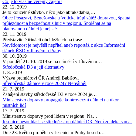
Co je to vlastně veřejný zájem?
22. 12. 2019
Je to kouzelné slůvko, něco jako abrakadabra,…
Obce Posázaví, Benešovska a Voticka trápí zátěž dopravou, špatná
průjezdnost a bezpečnost silnic v regionu. Spoléhat se na
plánovanou dálnici je nejisté.
22. 11. 2019
Představitelé třinácti obcí ležících na trase…
Nevědomost je největší nepřítel aneb reportáž z akce Informační
stánek ŘSD v Jílovém u Prahy
30. 10. 2019
V pondělí 21. 10. 2019 se na náměstí v Jílovém u…
Středočeská D3 a její alternativy
1. 8. 2019
Výzva premiérovi ČR Andreji Babišovi
Středočeská dálnice v roce 2024? Nereálné!
21. 7. 2019
Zahájení stavby středočeské D3 v roce 2024 je…
Ministerstvo dopravy propaguje kontroverzní dálnici na úkor
místních lidí
17. 7. 2019
Ministerstvo dopravy proti lidem v regionu. Na…
Jesenice nesouhlasí se středočeskou dálnicí D3. Není zdaleka sama.
26. 5. 2019
Dne 23. května proběhla v Jesenici u Prahy beseda…