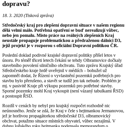
dopravu?
18. 3. 2020 (Tisková zpráva)
Středočeský kraj pro zlepšení dopravní situace v našem regionu
dělá velmi málo. Potřebná opatření se buď nerealizují vůbec,
nebo jen pomalu. Místo práce na reálných zlepšeních Kraj
neustále propaguje problematickou a předraženou dálnici D3,
jejíž projekt je v rozporou s oficiální Dopravní politikou ČR.
Poslední doklad podivné krajské dopravní politiky přišel letos v
únoru. Po téměř třiceti letech čekání se tehdy Olbramovice dočkaly
stavebního povolení silničního obchvatu. Tuto zprávu Krajský úřad
Středočeského kraje hrdě uveřejnil v médiích – bohužel už
zapomněl dodat, že Řízení o vyvlastnění pozemků potřebných pro
stavbu bylo přerušeno, a stavět se tudíž jen tak nebude. Problém je
mj. v pasivitě Kraje při výkupu pozemků pro potřebné stavby.
Sporné pozemky mohl Kraj vykoupit (není vázaný tabulkami ŘSD)
a postoupit ŘSD.
Rozdíl v cenách by nebyl pro krajský rozpočet rozhodně nic
neúnosného. Jenže se zdá, že Kraj v čele s hejtmankou Jermanovou,
jež je horlivou propagátorkou středočeské D3, olbramovický
obchvat, potažmo situace místních obyvatel, vůbec nezajímá. V
dubnu loňského roku hejtmanka podepsala memorandum o