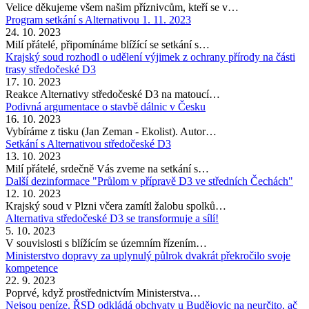
Velice děkujeme všem našim příznivcům, kteří se v…
Program setkání s Alternativou 1. 11. 2023
24. 10. 2023
Milí přátelé, připomínáme blížící se setkání s…
Krajský soud rozhodl o udělení výjimek z ochrany přírody na části
trasy středočeské D3
17. 10. 2023
Reakce Alternativy středočeské D3 na matoucí…
Podivná argumentace o stavbě dálnic v Česku
16. 10. 2023
Vybíráme z tisku (Jan Zeman - Ekolist). Autor…
Setkání s Alternativou středočeské D3
13. 10. 2023
Milí přátelé, srdečně Vás zveme na setkání s…
Další dezinformace "Průlom v přípravě D3 ve středních Čechách"
12. 10. 2023
Krajský soud v Plzni včera zamítl žalobu spolků…
Alternativa středočeské D3 se transformuje a sílí!
5. 10. 2023
V souvislosti s blížícím se územním řízením…
Ministerstvo dopravy za uplynulý půlrok dvakrát překročilo svoje
kompetence
22. 9. 2023
Poprvé, když prostřednictvím Ministerstva…
Nejsou peníze. ŘSD odkládá obchvaty u Budějovic na neurčito, ač