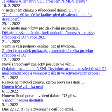
Je jednání Alternativy SD3 projevem NIMBY efektu?
16. 2. 2022
V nedávném článku o středočeské dálnici D3 v…
"Chráníme 60 km české krajiny před přívalem kamionů a
developerů"
25. 1. 2022
To je motto naší výzvy pro získávání prostředků…
Děkujeme všem dárcům, kteří podpořili činnost Alternativy
středočeské D3 v roce 2021
21. 1. 2022
Velmi si vaší podpory ceníme, bez ní bychom…
Znalecký posudek prokazuje geotechnická rizika projektu
středočeské D3
12. 1. 2022
Nově zpracovaný znalecký posudek ve věci…
O dálnici rozhodnuto NENÍ. Dezinformace kolem středočeské D3
mají odradit obce a veřejnost z účasti ve schvalovacím procesu
7. 1. 2022
Reakce na matoucí zprávu, kterou převzala i další…
Hotovo ještě zdaleka není
6. 1. 2022
Hotovo: Soud potvrdil vedení dálnice D3 přes…
Vánoční nadílka úředníků
5. 1. 2022
Dne 22.12. (!) byla zveřejněna další objemná…