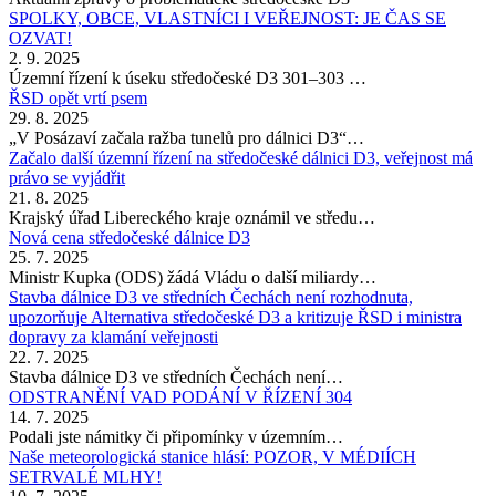
SPOLKY, OBCE, VLASTNÍCI I VEŘEJNOST: JE ČAS SE
OZVAT!
2. 9. 2025
Územní řízení k úseku středočeské D3 301–303 …
ŘSD opět vrtí psem
29. 8. 2025
„V Posázaví začala ražba tunelů pro dálnici D3“…
Začalo další územní řízení na středočeské dálnici D3, veřejnost má
právo se vyjádřit
21. 8. 2025
Krajský úřad Libereckého kraje oznámil ve středu…
Nová cena středočeské dálnice D3
25. 7. 2025
Ministr Kupka (ODS) žádá Vládu o další miliardy…
Stavba dálnice D3 ve středních Čechách není rozhodnuta,
upozorňuje Alternativa středočeské D3 a kritizuje ŘSD i ministra
dopravy za klamání veřejnosti
22. 7. 2025
Stavba dálnice D3 ve středních Čechách není…
ODSTRANĚNÍ VAD PODÁNÍ V ŘÍZENÍ 304
14. 7. 2025
Podali jste námitky či připomínky v územním…
Naše meteorologická stanice hlásí: POZOR, V MÉDIÍCH
SETRVALÉ MLHY!