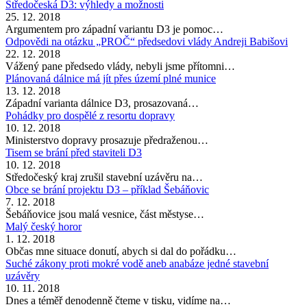
Středočeská D3: výhledy a možnosti
25. 12. 2018
Argumentem pro západní variantu D3 je pomoc…
Odpovědi na otázku „PROČ“ předsedovi vlády Andreji Babišovi
22. 12. 2018
Vážený pane předsedo vlády, nebyli jsme přítomni…
Plánovaná dálnice má jít přes území plné munice
13. 12. 2018
Západní varianta dálnice D3, prosazovaná…
Pohádky pro dospělé z resortu dopravy
10. 12. 2018
Ministerstvo dopravy prosazuje předraženou…
Tisem se brání před staviteli D3
10. 12. 2018
Středočeský kraj zrušil stavební uzávěru na…
Obce se brání projektu D3 – příklad Šebáňovic
7. 12. 2018
Šebáňovice jsou malá vesnice, část městyse…
Malý český horor
1. 12. 2018
Občas mne situace donutí, abych si dal do pořádku…
Suché zákony proti mokré vodě aneb anabáze jedné stavební
uzávěry
10. 11. 2018
Dnes a téměř denodenně čteme v tisku, vidíme na…