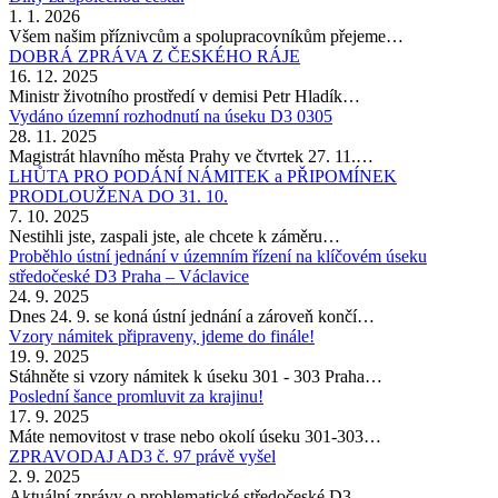
1. 1. 2026
Všem našim příznivcům a spolupracovníkům přejeme…
DOBRÁ ZPRÁVA Z ČESKÉHO RÁJE
16. 12. 2025
Ministr životního prostředí v demisi Petr Hladík…
Vydáno územní rozhodnutí na úseku D3 0305
28. 11. 2025
Magistrát hlavního města Prahy ve čtvrtek 27. 11.…
LHŮTA PRO PODÁNÍ NÁMITEK a PŘIPOMÍNEK
PRODLOUŽENA DO 31. 10.
7. 10. 2025
Nestihli jste, zaspali jste, ale chcete k záměru…
Proběhlo ústní jednání v územním řízení na klíčovém úseku
středočeské D3 Praha – Václavice
24. 9. 2025
Dnes 24. 9. se koná ústní jednání a zároveň končí…
Vzory námitek připraveny, jdeme do finále!
19. 9. 2025
Stáhněte si vzory námitek k úseku 301 - 303 Praha…
Poslední šance promluvit za krajinu!
17. 9. 2025
Máte nemovitost v trase nebo okolí úseku 301-303…
ZPRAVODAJ AD3 č. 97 právě vyšel
2. 9. 2025
Aktuální zprávy o problematické středočeské D3