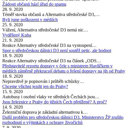
Žádosti občanů hází úřad do spamu
28. 9. 2020
Téměř stovka občanů a Alternativa středočeské D3,…
Byli jsme poškozeni v médiích
25. 9. 2020
Vážení, Alternativa středočeské D3 nemá nic…
Vyděšený Kuba
21. 9. 2020
Reakce Alternativy středočeské D3 na vystoupení…
Spor o středočeskou dálnici D3 není soutěž petic, ale hodnot
18. 9. 2020
Reakce Alternativy středočeské D3 na článek „ODS…
Představitelé rezortu dopravy v čele s ministrem Havlíčkem v
médiích záměrně překrucují debatu o řešení dopravy na jih od Prahy
18. 9. 2020
Nepravdivě je popisován i průběh schůzky…
Chceme všichni jezdit jen do Prahy?
15. 9. 2020
Autobusy i osobní vlaky ve středních Čechách jsou…
Jsou železnice z Prahy do jižních Čech přetížené? A proč?
14. 9. 2020
Železniční doprava je základní alternativou k…
Další problém pro středočeskou dálnici D3. Ministerstvo ŽP zrušilo
rozhodnutí o výjimkách z ochrany živočichů
7. 9. 2020