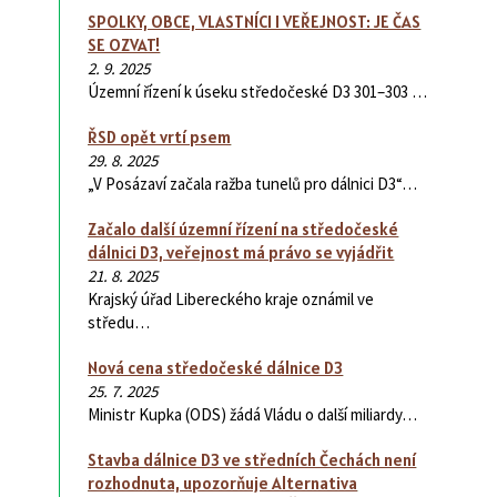
SPOLKY, OBCE, VLASTNÍCI I VEŘEJNOST: JE ČAS
SE OZVAT!
2. 9. 2025
Územní řízení k úseku středočeské D3 301–303 …
ŘSD opět vrtí psem
29. 8. 2025
„V Posázaví začala ražba tunelů pro dálnici D3“…
Začalo další územní řízení na středočeské
dálnici D3, veřejnost má právo se vyjádřit
21. 8. 2025
Krajský úřad Libereckého kraje oznámil ve
středu…
Nová cena středočeské dálnice D3
25. 7. 2025
Ministr Kupka (ODS) žádá Vládu o další miliardy…
Stavba dálnice D3 ve středních Čechách není
rozhodnuta, upozorňuje Alternativa