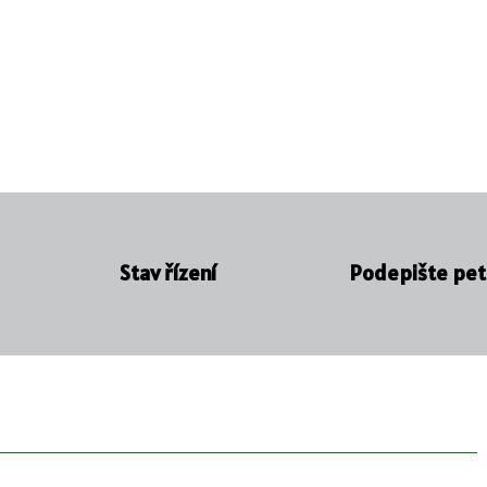
Stav řízení
Podepište peti