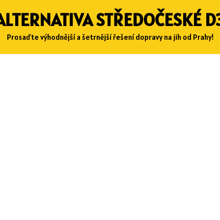
ALTERNATIVA STŘEDOČESKÉ D
Prosaďte výhodnější a šetrnější řešení dopravy na jih od Prahy!