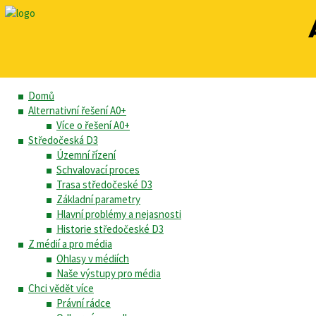
Domů
Alternativní řešení A0+
Více o řešení A0+
Středočeská D3
Územní řízení
Schvalovací proces
Trasa středočeské D3
Základní parametry
Hlavní problémy a nejasnosti
Historie středočeské D3
Z médií a pro média
Ohlasy v médiích
Naše výstupy pro média
Chci vědět více
Právní rádce