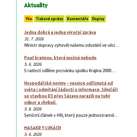
Aktuality
Vše
Tiskové zprávy
Komentáře
Dopisy
Jedna dobrá a jedna výroční zpráva
31. 7. 2026
Ministr dopravy vyhověl našemu odvolání ve věci…
Pouť krajinou, která možná nebude
5. 6. 2026
S radostí sdílíme pozvánku spolku Krajina 2000:…
Hospodářské noviny - vesnice odříznutá od
světa i odmítání žádostí o informace. Silničáři
se stavbou D3 přes Sázavu narazili na tuhý
odpor a chybují.
5. 6. 2026
Seriózní článek v HN, který pouze jednostranně…
MASAKR V LUKÁCH
5. 6. 2026