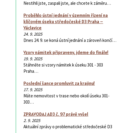
Nestihli jste, zaspali jste, ale chcete k záměru…
Proběhlo ústní jednání v územním řízení na
klíčovém úseku středočeské D3 Praha –
Václavice
24. 9. 2025
Dnes 24. 9. se koná ústní jednání a zároveň končí…
Vzory námitek připraveny, jdeme do finále!
19. 9. 2025
Stáhněte si vzory námitek k úseku 301 - 303
Praha…
Poslední šance promluvit za krajinu!
17. 9. 2025
Máte nemovitost v trase nebo okolí úseku 301-
303…
ZPRAVODAJ AD3 č. 97 právě vyšel
2. 9. 2025
Aktuální zprávy o problematické středočeské D3