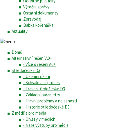
Odborné posudky
Výroční zprávy
Ostatní dokumenty
Zpravodaj
Babka kořenářka
Aktuality
Domů
Alternativní řešení A0+
- Více o řešení A0+
Středočeská D3
- Územní řízení
- Schvalovací proces
- Trasa středočeské D3
- Základní parametry
- Hlavní problémy a nejasnosti
- Historie středočeské D3
Z médií a pro média
- Ohlasy v médiích
- Naše výstupy pro média