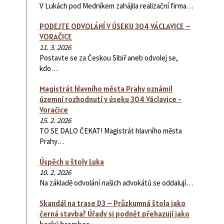
V Lukách pod Medníkem zahájila realizační firma…
PODEJTE ODVOLÁNÍ V ÚSEKU 304 VÁCLAVICE –
VORAČICE
11. 3. 2026
Postavte se za Českou Sibiř aneb odvolej se,
kdo…
Magistrát hlavního města Prahy oznámil
územní rozhodnutí v úseku 304 Václavice -
Voračice
15. 2. 2026
TO SE DALO ČEKAT! Magistrát hlavního města
Prahy…
Úspěch u štoly Luka
10. 2. 2026
Na základě odvolání našich advokátů se oddalují…
Skandál na trase D3 – Průzkumná štola jako
černá stavba? Úřady si podnět přehazují jako