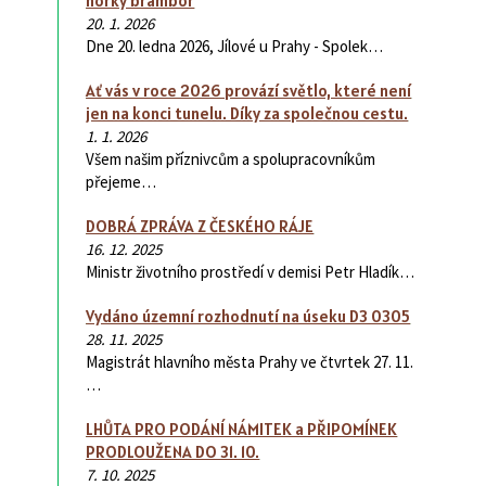
horký brambor
20. 1. 2026
Dne 20. ledna 2026, Jílové u Prahy - Spolek…
Ať vás v roce 2026 provází světlo, které není
jen na konci tunelu. Díky za společnou cestu.
1. 1. 2026
Všem našim příznivcům a spolupracovníkům
přejeme…
DOBRÁ ZPRÁVA Z ČESKÉHO RÁJE
16. 12. 2025
Ministr životního prostředí v demisi Petr Hladík…
Vydáno územní rozhodnutí na úseku D3 0305
28. 11. 2025
Magistrát hlavního města Prahy ve čtvrtek 27. 11.
…
LHŮTA PRO PODÁNÍ NÁMITEK a PŘIPOMÍNEK
PRODLOUŽENA DO 31. 10.
7. 10. 2025