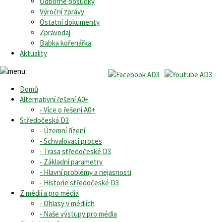
Odborné posudky
Výroční zprávy
Ostatní dokumenty
Zpravodaj
Babka kořenářka
Aktuality
Domů
Alternativní řešení A0+
- Více o řešení A0+
Středočeská D3
- Územní řízení
- Schvalovací proces
- Trasa středočeské D3
- Základní parametry
- Hlavní problémy a nejasnosti
- Historie středočeské D3
Z médií a pro média
- Ohlasy v médiích
- Naše výstupy pro média