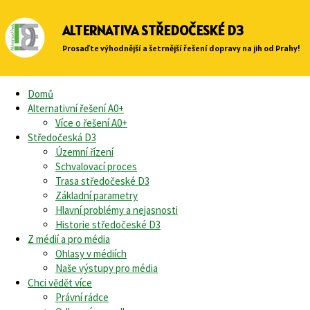
ALTERNATIVA STŘEDOČESKÉ D3
Prosaďte výhodnější a šetrnější řešení dopravy na jih od Prahy!
Domů
Alternativní řešení A0+
Více o řešení A0+
Středočeská D3
Územní řízení
Schvalovací proces
Trasa středočeské D3
Základní parametry
Hlavní problémy a nejasnosti
Historie středočeské D3
Z médií a pro média
Ohlasy v médiích
Naše výstupy pro média
Chci vědět více
Právní rádce