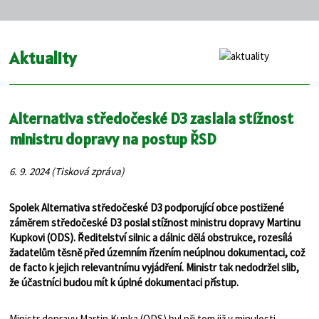
Aktuality
Alternativa středočeské D3 zaslala stížnost
ministru dopravy na postup ŘSD
6. 9. 2024 (Tisková zpráva)
Spolek Alternativa středočeské D3 podporující obce postižené
záměrem středočeské D3 poslal stížnost ministru dopravy Martinu
Kupkovi (ODS). Ředitelství silnic a dálnic dělá obstrukce, rozesílá
žadatelům těsně před územním řízením neúplnou dokumentaci, což
de facto k jejich relevantnímu vyjádření. Ministr tak nedodržel slib,
že účastníci budou mít k úplné dokumentaci přístup.
Ministr dopravy Martin Kupka (ODS) byl při tom již v minulosti