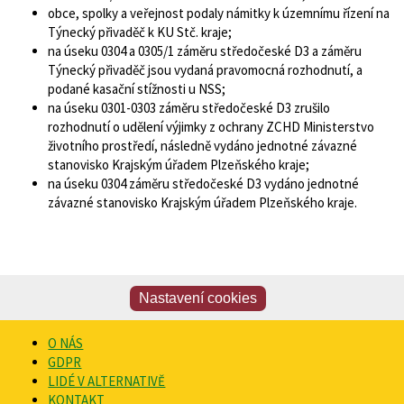
obce, spolky a veřejnost podaly námitky k územnímu řízení na
Týnecký přivaděč k KU Stč. kraje;
na úseku 0304 a 0305/1 záměru středočeské D3 a záměru
Týnecký přivaděč jsou vydaná pravomocná rozhodnutí, a
podané kasační stížnosti u NSS;
na úseku 0301-0303 záměru středočeské D3 zrušilo
rozhodnutí o udělení výjimky z ochrany ZCHD Ministerstvo
životního prostředí, následně vydáno jednotné závazné
stanovisko Krajským úřadem Plzeňského kraje;
na úseku 0304 záměru středočeské D3 vydáno jednotné
závazné stanovisko Krajským úřadem Plzeňského kraje.
Nastavení cookies
O NÁS
GDPR
LIDÉ V ALTERNATIVĚ
KONTAKT