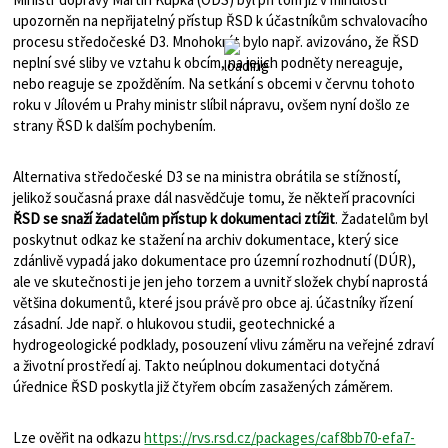
upozorněn na nepřijatelný přístup ŘSD k účastníkům schvalovacího
procesu středočeské D3. Mnohokrát bylo např. avizováno, že ŘSD
neplní své sliby ve vztahu k obcím, na jejich podněty nereaguje,
nebo reaguje se zpožděním. Na setkání s obcemi v červnu tohoto
roku v Jílovém u Prahy ministr slíbil nápravu, ovšem nyní došlo ze
strany ŘSD k dalším pochybením.
Alternativa středočeské D3 se na ministra obrátila se stížností,
jelikož současná praxe dál nasvědčuje tomu, že někteří pracovníci
ŘSD se snaží žadatelům přístup k dokumentaci ztížit
. Žadatelům byl
poskytnut odkaz ke stažení na archiv dokumentace, který sice
zdánlivě vypadá jako dokumentace pro územní rozhodnutí (DÚR),
ale ve skutečnosti je jen jeho torzem a uvnitř složek chybí naprostá
většina dokumentů, které jsou právě pro obce aj. účastníky řízení
zásadní. Jde např. o hlukovou studii, geotechnické a
hydrogeologické podklady, posouzení vlivu záměru na veřejné zdraví
a životní prostředí aj. Takto neúplnou dokumentaci dotyčná
úřednice ŘSD poskytla již čtyřem obcím zasažených záměrem.
Lze ověřit na odkazu
https://rvs.rsd.cz/packages/caf8bb70-efa7-