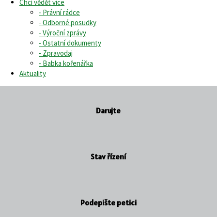
Chci vědět více
- Právní rádce
- Odborné posudky
- Výroční zprávy
- Ostatní dokumenty
- Zpravodaj
- Babka kořenářka
Aktuality
Darujte
Stav řízení
Podepište petici