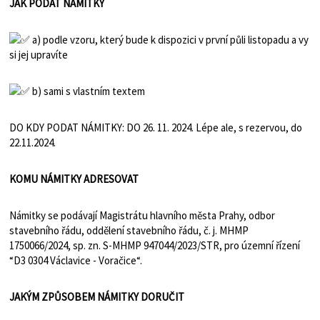
JAK PODAT NÁMITKY
a) podle vzoru, který bude k dispozici v první půli listopadu a vy
si jej upravíte
b) sami s vlastním textem
DO KDY PODAT NÁMITKY: DO 26. 11. 2024. Lépe ale, s rezervou, do
22.11.2024.
KOMU NÁMITKY ADRESOVAT
Námitky se podávají Magistrátu hlavního města Prahy, odbor
stavebního řádu, oddělení stavebního řádu, č. j. MHMP
1750066/2024, sp. zn. S-MHMP 947044/2023/STR, pro územní řízení
“D3 0304 Václavice - Voračice“.
JAKÝM ZPŮSOBEM NÁMITKY DORUČIT