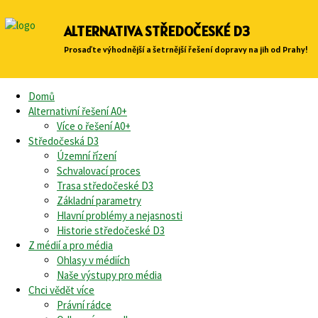
ALTERNATIVA STŘEDOČESKÉ D3
Prosaďte výhodnější a šetrnější řešení dopravy na jih od Prahy!
Domů
Alternativní řešení A0+
Více o řešení A0+
Středočeská D3
Územní řízení
Schvalovací proces
Trasa středočeské D3
Základní parametry
Hlavní problémy a nejasnosti
Historie středočeské D3
Z médií a pro média
Ohlasy v médiích
Naše výstupy pro média
Chci vědět více
Právní rádce