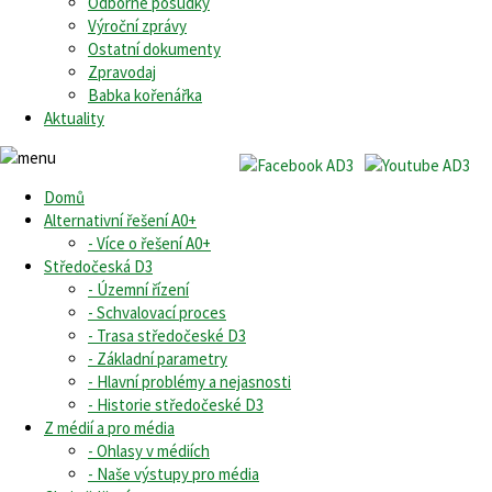
Odborné posudky
Výroční zprávy
Ostatní dokumenty
Zpravodaj
Babka kořenářka
Aktuality
Domů
Alternativní řešení A0+
- Více o řešení A0+
Středočeská D3
- Územní řízení
- Schvalovací proces
- Trasa středočeské D3
- Základní parametry
- Hlavní problémy a nejasnosti
- Historie středočeské D3
Z médií a pro média
- Ohlasy v médiích
- Naše výstupy pro média