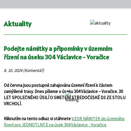
Aktuality
Podejte námitky a připomínky v územním
řízení na úseku 304 Václavice - Voračice
8. 10. 2024 (Komentář)
Od června jsou postupně zahajována územní řízení k částem
zamýšlené trasy. Dnes píšeme o úseku 304 Václavice – Voračice. 30
LET SPOLEČNÉHO ÚSILÍ O SMETENÍ STŘEDOČESKÉ D3 ZE STOLU
VRCHOLÍ.
Kliknutím na tento odkaz si stáhnete
VZOR NÁMITEK do územního
řízení pro JEDNOTLIVCE na úsek 304 Václavice - Voračice