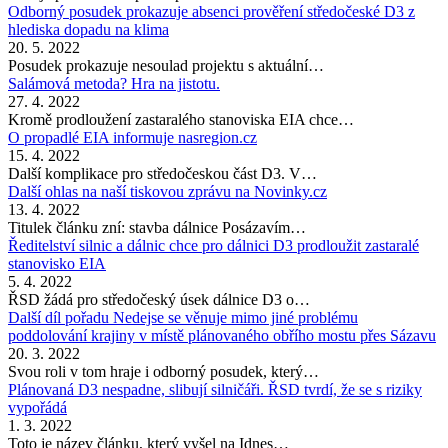
Odborný posudek prokazuje absenci prověření středočeské D3 z
hlediska dopadu na klima
20. 5. 2022
Posudek prokazuje nesoulad projektu s aktuální…
Salámová metoda? Hra na jistotu.
27. 4. 2022
Kromě prodloužení zastaralého stanoviska EIA chce…
O propadlé EIA informuje nasregion.cz
15. 4. 2022
Další komplikace pro středočeskou část D3. V…
Další ohlas na naší tiskovou zprávu na Novinky.cz
13. 4. 2022
Titulek článku zní: stavba dálnice Posázavím…
Ředitelství silnic a dálnic chce pro dálnici D3 prodloužit zastaralé
stanovisko EIA
5. 4. 2022
ŘSD žádá pro středočeský úsek dálnice D3 o…
Další díl pořadu Nedejse se věnuje mimo jiné problému
poddolování krajiny v místě plánovaného obřího mostu přes Sázavu
20. 3. 2022
Svou roli v tom hraje i odborný posudek, který…
Plánovaná D3 nespadne, slibují silničáři. ŘSD tvrdí, že se s riziky
vypořádá
1. 3. 2022
Toto je název článku, který vyšel na Idnes…