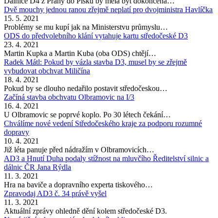
Dálnice D4 z Prahy do Písku by měla být dokončena…
Dvě mouchy jednou ranou zřejmě neplatí pro dvojministra Havlíčka
15. 5. 2021
Problémy se mu kupí jak na Ministerstvu průmyslu…
ODS do předvolebního klání vytahuje kartu středočeské D3
23. 4. 2021
Martin Kupka a Martin Kuba (oba ODS) chtějí…
Radek Mátl: Pokud by vázla stavba D3, musel by se zřejmě
vybudovat obchvat Miličína
18. 4. 2021
Pokud by se dlouho nedařilo postavit středočeskou…
Začíná stavba obchvatu Olbramovic na I/3
16. 4. 2021
U Olbramovic se poprvé koplo. Po 30 létech čekání…
Chválíme nové vedení Středočeského kraje za podporu rozumné
dopravy
10. 4. 2021
Již léta panuje před nádražím v Olbramovicích…
AD3 a Hnutí Duha podaly stížnost na mluvčího Ředitelství silnic a
dálnic ČR Jana Rýdla
11. 3. 2021
Hra na baviče a dopravního experta tiskového…
Zpravodaj AD3 č. 34 právě vyšel
11. 3. 2021
Aktuální zprávy ohledně dění kolem středočeské D3.