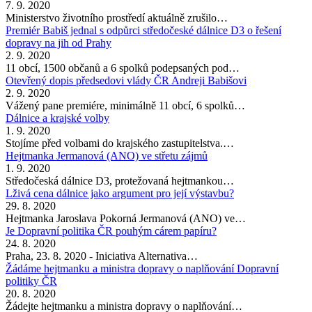
7. 9. 2020
Ministerstvo životního prostředí aktuálně zrušilo…
Premiér Babiš jednal s odpůrci středočeské dálnice D3 o řešení
dopravy na jih od Prahy
2. 9. 2020
11 obcí, 1500 občanů a 6 spolků podepsaných pod…
Otevřený dopis předsedovi vlády ČR Andreji Babišovi
2. 9. 2020
Vážený pane premiére, minimálně 11 obcí, 6 spolků…
Dálnice a krajské volby
1. 9. 2020
Stojíme před volbami do krajského zastupitelstva.…
Hejtmanka Jermanová (ANO) ve střetu zájmů
1. 9. 2020
Středočeská dálnice D3, protežovaná hejtmankou…
Lživá cena dálnice jako argument pro její výstavbu?
29. 8. 2020
Hejtmanka Jaroslava Pokorná Jermanová (ANO) ve…
Je Dopravní politika ČR pouhým cárem papíru?
24. 8. 2020
Praha, 23. 8. 2020 - Iniciativa Alternativa…
Žádáme hejtmanku a ministra dopravy o naplňování Dopravní
politiky ČR
20. 8. 2020
Žádejte hejtmanku a ministra dopravy o naplňování…