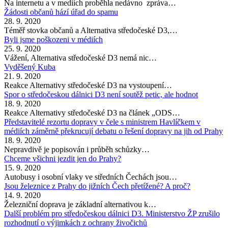
Na internetu a v mediích proběhla nedávno zpráva…
Žádosti občanů hází úřad do spamu
28. 9. 2020
Téměř stovka občanů a Alternativa středočeské D3,…
Byli jsme poškozeni v médiích
25. 9. 2020
Vážení, Alternativa středočeské D3 nemá nic…
Vyděšený Kuba
21. 9. 2020
Reakce Alternativy středočeské D3 na vystoupení…
Spor o středočeskou dálnici D3 není soutěž petic, ale hodnot
18. 9. 2020
Reakce Alternativy středočeské D3 na článek „ODS…
Představitelé rezortu dopravy v čele s ministrem Havlíčkem v
médiích záměrně překrucují debatu o řešení dopravy na jih od Prahy
18. 9. 2020
Nepravdivě je popisován i průběh schůzky…
Chceme všichni jezdit jen do Prahy?
15. 9. 2020
Autobusy i osobní vlaky ve středních Čechách jsou…
Jsou železnice z Prahy do jižních Čech přetížené? A proč?
14. 9. 2020
Železniční doprava je základní alternativou k…
Další problém pro středočeskou dálnici D3. Ministerstvo ŽP zrušilo
rozhodnutí o výjimkách z ochrany živočichů