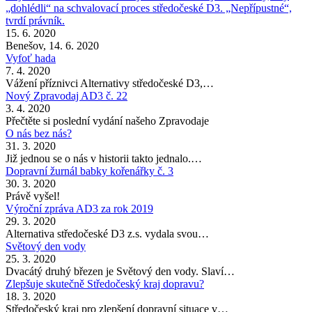
„dohlédli“ na schvalovací proces středočeské D3. „Nepřípustné“,
tvrdí právník.
15. 6. 2020
Benešov, 14. 6. 2020
Vyfoť hada
7. 4. 2020
Vážení příznivci Alternativy středočeské D3,…
Nový Zpravodaj AD3 č. 22
3. 4. 2020
Přečtěte si poslední vydání našeho Zpravodaje
O nás bez nás?
31. 3. 2020
Již jednou se o nás v historii takto jednalo.…
Dopravní žurnál babky kořenářky č. 3
30. 3. 2020
Právě vyšel!
Výroční zpráva AD3 za rok 2019
29. 3. 2020
Alternativa středočeské D3 z.s. vydala svou…
Světový den vody
25. 3. 2020
Dvacátý druhý březen je Světový den vody. Slaví…
Zlepšuje skutečně Středočeský kraj dopravu?
18. 3. 2020
Středočeský kraj pro zlepšení dopravní situace v…