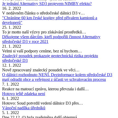
Je jednání Alternativy SD3 projevem NIMBY efektu?
16. 2. 2022
V nedávném článku o středočeské dálnici D3 v…
"Chráníme 60 km české krajiny před přívalem kamionů a
developerů"
25. 1. 2022
To je motto naší výzvy pro získávání prostředků…
Děkujeme všem dárcům, kteří podpořili činnost Alternativy
středočeské D3 v roce 2021
21. 1. 2022
Velmi si vaší podpory ceníme, bez ní bychom…
Znalecký posudek prokazuje geotechnická rizika projektu
středočeské D3
12. 1. 2022
Nově zpracovaný znalecký posudek ve věci…
O dálnici rozhodnuto NENÍ. Dezinformace kolem středočeské D3
mají odradit obce a veřejnost z účasti ve schvalovacím procesu
7. 1. 2022
Reakce na matoucí zprávu, kterou převzala i další…
Hotovo ještě zdaleka není
6. 1. 2022
Hotovo: Soud potvrdil vedení dálnice D3 přes…
Vánoční nadílka úředníků
5. 1. 2022
Dne 22.12. (!) byla zveřejněna další objemná…