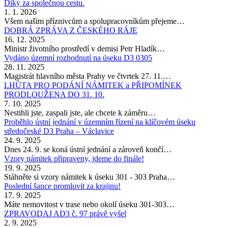
Díky za společnou cestu.
1. 1. 2026
Všem našim příznivcům a spolupracovníkům přejeme…
DOBRÁ ZPRÁVA Z ČESKÉHO RÁJE
16. 12. 2025
Ministr životního prostředí v demisi Petr Hladík…
Vydáno územní rozhodnutí na úseku D3 0305
28. 11. 2025
Magistrát hlavního města Prahy ve čtvrtek 27. 11.…
LHŮTA PRO PODÁNÍ NÁMITEK a PŘIPOMÍNEK
PRODLOUŽENA DO 31. 10.
7. 10. 2025
Nestihli jste, zaspali jste, ale chcete k záměru…
Proběhlo ústní jednání v územním řízení na klíčovém úseku
středočeské D3 Praha – Václavice
24. 9. 2025
Dnes 24. 9. se koná ústní jednání a zároveň končí…
Vzory námitek připraveny, jdeme do finále!
19. 9. 2025
Stáhněte si vzory námitek k úseku 301 - 303 Praha…
Poslední šance promluvit za krajinu!
17. 9. 2025
Máte nemovitost v trase nebo okolí úseku 301-303…
ZPRAVODAJ AD3 č. 97 právě vyšel
2. 9. 2025