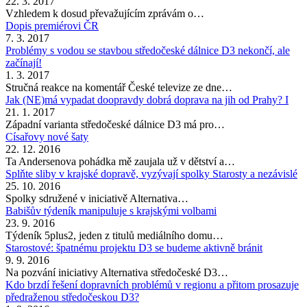
22. 3. 2017
Vzhledem k dosud převažujícím zprávám o…
Dopis premiérovi ČR
7. 3. 2017
Problémy s vodou se stavbou středočeské dálnice D3 nekončí, ale
začínají!
1. 3. 2017
Stručná reakce na komentář České televize ze dne…
Jak (NE)má vypadat doopravdy dobrá doprava na jih od Prahy? I
21. 1. 2017
Západní varianta středočeské dálnice D3 má pro…
Císařovy nové šaty
22. 12. 2016
Ta Andersenova pohádka mě zaujala už v dětství a…
Splňte sliby v krajské dopravě, vyzývají spolky Starosty a nezávislé
25. 10. 2016
Spolky sdružené v iniciativě Alternativa…
Babišův týdeník manipuluje s krajskými volbami
23. 9. 2016
Týdeník 5plus2, jeden z titulů mediálního domu…
Starostové: špatnému projektu D3 se budeme aktivně bránit
9. 9. 2016
Na pozvání iniciativy Alternativa středočeské D3…
Kdo brzdí řešení dopravních problémů v regionu a přitom prosazuje
předraženou středočeskou D3?