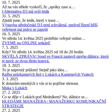
10. 7. 2025
Až na vás někde vyskočí, že „spolky zase u…
I Alternativa D3 má svůj leták
31. 5. 2025
Zjistili jsme, že leták, který v trase…
Výstavba středočeské D3 není schválená, správní řízení běží,
veřejnost má právo se zapojit
16. 5. 2025
Ve středu 14. května 2025 proběhlo veřejné online…
ZVEME na ONLINE setkání!
7. 5. 2025
Kdy? Ve středu 14. května 2025 od 18 do 20 hodin.
SKVĚLÁ ZPRÁVA! Soud ve Francii zastavil stavbu dálnice, která
je navíc ze dvou třetin hotová.
18. 3. 2025
To je naprostý průlom! Stejně jako idea…
Ražba průzkumných štol v Lukách a Kamenných Vratech
3. 3. 2025
K dotazům mnohých z vás si to pojďme shrnout.
Muka v Lukách
27. 2. 2025
Co se děje v Lukách pod Medníkem? Ne, dálnice se…
HLEDÁME MANAŽERA / MANAŽERKU KOMUNIKAČNÍ
STRATEGIE
27. 2. 2025