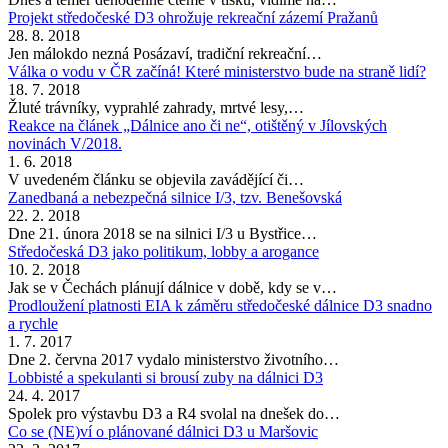
Projekt středočeské D3 ohrožuje rekreační zázemí Pražanů
28. 8. 2018
Jen málokdo nezná Posázaví, tradiční rekreační…
Válka o vodu v ČR začíná! Které ministerstvo bude na straně lidí?
18. 7. 2018
Žluté trávníky, vyprahlé zahrady, mrtvé lesy,…
Reakce na článek „Dálnice ano či ne“, otištěný v Jílovských
novinách V/2018.
1. 6. 2018
V uvedeném článku se objevila zavádějící či…
Zanedbaná a nebezpečná silnice I/3, tzv. Benešovská
22. 2. 2018
Dne 21. února 2018 se na silnici I/3 u Bystřice…
Středočeská D3 jako politikum, lobby a arogance
10. 2. 2018
Jak se v Čechách plánují dálnice v době, kdy se v…
Prodloužení platnosti EIA k záměru středočeské dálnice D3 snadno
a rychle
1. 7. 2017
Dne 2. června 2017 vydalo ministerstvo životního…
Lobbisté a spekulanti si brousí zuby na dálnici D3
24. 4. 2017
Spolek pro výstavbu D3 a R4 svolal na dnešek do…
Co se (NE)ví o plánované dálnici D3 u Maršovic