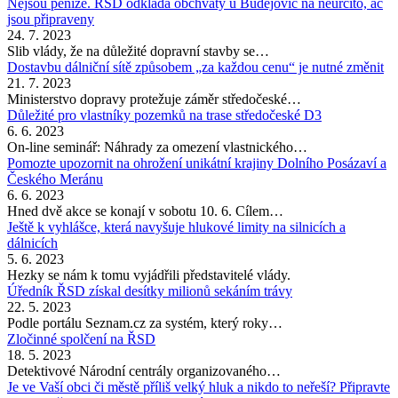
Nejsou peníze. ŘSD odkládá obchvaty u Budějovic na neurčito, ač
jsou připraveny
24. 7. 2023
Slib vlády, že na důležité dopravní stavby se…
Dostavbu dálniční sítě způsobem „za každou cenu“ je nutné změnit
21. 7. 2023
Ministerstvo dopravy protežuje záměr středočeské…
Důležité pro vlastníky pozemků na trase středočeské D3
6. 6. 2023
On-line seminář: Náhrady za omezení vlastnického…
Pomozte upozornit na ohrožení unikátní krajiny Dolního Posázaví a
Českého Meránu
6. 6. 2023
Hned dvě akce se konají v sobotu 10. 6. Cílem…
Ještě k vyhlášce, která navyšuje hlukové limity na silnicích a
dálnicích
5. 6. 2023
Hezky se nám k tomu vyjádřili představitelé vlády.
Úředník ŘSD získal desítky milionů sekáním trávy
22. 5. 2023
Podle portálu Seznam.cz za systém, který roky…
Zločinné spolčení na ŘSD
18. 5. 2023
Detektivové Národní centrály organizovaného…
Je ve Vaší obci či městě příliš velký hluk a nikdo to neřeší? Připravte