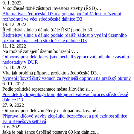
9. 1. 2023
V současné době zástupci investora stavby (ŘSD)…
Alternativa středočeské D3 reaguje na podání žádosti o územní
rozhodnutí ve věci středočeské dálnice D3
19. 12. 2022
Ředitelství silnic a dálnic (dále ŘSD) podalo 30.…
Ředitelství silnic a dálnic podalo (další) žádost o vydání územního
rozhodnutí na stavbu středočeské dálnice D3
11. 12. 2022
Na možné zahájení územního řízení v…
Odborný posudek, který jsme nechali vypracovat, odhaluje zásadní
nedostatky v DUR
25. 10. 2022
Víte jak probíhá příprava projektu středočeské D3…
Vymění jílovští čistý vzduch za rychlejší dopravu na pražský okruh?
6. 10. 2022
Podle politické reprezentace města Jílového si…
Posudek hydrogeologa komplikuje schvalovací proces středočeské
dálnice D3
27. 9. 2022
Odborný posudek zaměřený na dopad uvažované…
Příprava klíčové stavby zlepšující bezpečnost a průjezdnost silnice
I/3 u Benešova selhává
9. 6. 2022
Jaká je pak šance úspěšně postavit 60 km dálnice…