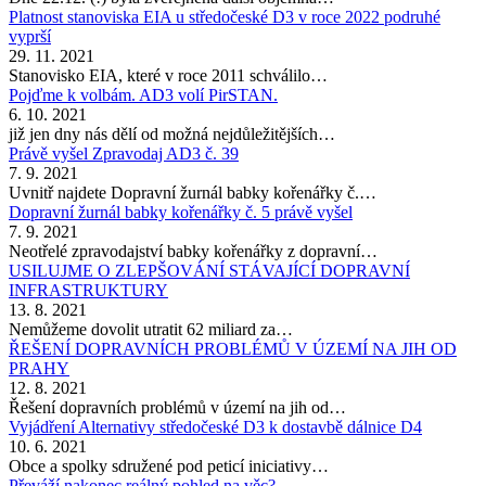
Platnost stanoviska EIA u středočeské D3 v roce 2022 podruhé
vyprší
29. 11. 2021
Stanovisko EIA, které v roce 2011 schválilo…
Pojďme k volbám. AD3 volí PirSTAN.
6. 10. 2021
již jen dny nás dělí od možná nejdůležitějších…
Právě vyšel Zpravodaj AD3 č. 39
7. 9. 2021
Uvnitř najdete Dopravní žurnál babky kořenářky č.…
Dopravní žurnál babky kořenářky č. 5 právě vyšel
7. 9. 2021
Neotřelé zpravodajství babky kořenářky z dopravní…
USILUJME O ZLEPŠOVÁNÍ STÁVAJÍCÍ DOPRAVNÍ
INFRASTRUKTURY
13. 8. 2021
Nemůžeme dovolit utratit 62 miliard za…
ŘEŠENÍ DOPRAVNÍCH PROBLÉMŮ V ÚZEMÍ NA JIH OD
PRAHY
12. 8. 2021
Řešení dopravních problémů v území na jih od…
Vyjádření Alternativy středočeské D3 k dostavbě dálnice D4
10. 6. 2021
Obce a spolky sdružené pod peticí iniciativy…
Převáží nakonec reálný pohled na věc?