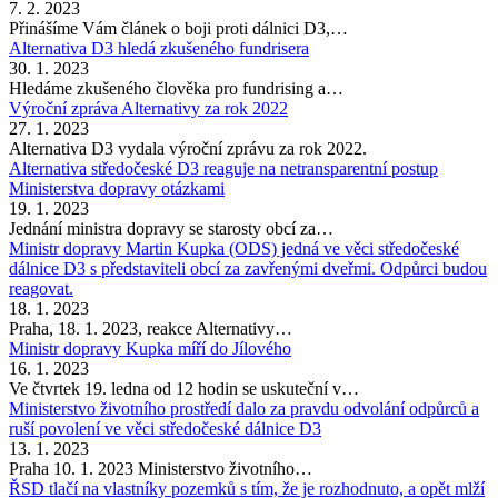
7. 2. 2023
Přinášíme Vám článek o boji proti dálnici D3,…
Alternativa D3 hledá zkušeného fundrisera
30. 1. 2023
Hledáme zkušeného člověka pro fundrising a…
Výroční zpráva Alternativy za rok 2022
27. 1. 2023
Alternativa D3 vydala výroční zprávu za rok 2022.
Alternativa středočeské D3 reaguje na netransparentní postup
Ministerstva dopravy otázkami
19. 1. 2023
Jednání ministra dopravy se starosty obcí za…
Ministr dopravy Martin Kupka (ODS) jedná ve věci středočeské
dálnice D3 s představiteli obcí za zavřenými dveřmi. Odpůrci budou
reagovat.
18. 1. 2023
Praha, 18. 1. 2023, reakce Alternativy…
Ministr dopravy Kupka míří do Jílového
16. 1. 2023
Ve čtvrtek 19. ledna od 12 hodin se uskuteční v…
Ministerstvo životního prostředí dalo za pravdu odvolání odpůrců a
ruší povolení ve věci středočeské dálnice D3
13. 1. 2023
Praha 10. 1. 2023 Ministerstvo životního…
ŘSD tlačí na vlastníky pozemků s tím, že je rozhodnuto, a opět mlží