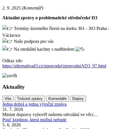
2. 9. 2025 (Komentář)
Aktuální zprávy o problematické středočeské D3
Termíny územního řízení na úseku 301 - 303 Praha -
Václavice
Naše podpora pro vás
Na mediální kachny s nadhledem
Odkaz zde:
https://alternativad3.cz/zpravodaj/zpravodajAD3_97.html
Aktuality
Vše
Tiskové zprávy
Komentáře
Dopisy
Jedna dobrá a jedna výroční zpráva
31. 7. 2026
Ministr dopravy vyhověl našemu odvolání ve věci…
Pouť krajinou, která možná nebude
5. 6. 2026