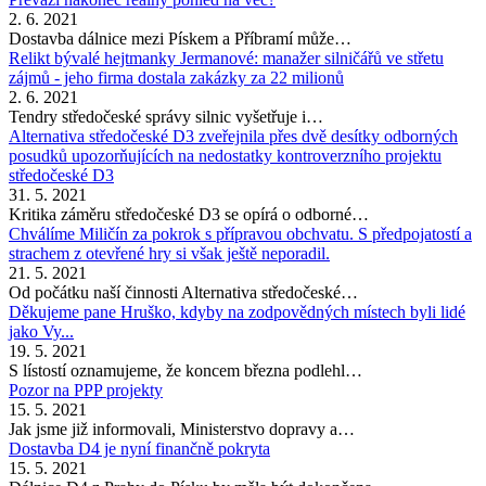
2. 6. 2021
Dostavba dálnice mezi Pískem a Příbramí může…
Relikt bývalé hejtmanky Jermanové: manažer silničářů ve střetu
zájmů - jeho firma dostala zakázky za 22 milionů
2. 6. 2021
Tendry středočeské správy silnic vyšetřuje i…
Alternativa středočeské D3 zveřejnila přes dvě desítky odborných
posudků upozorňujících na nedostatky kontroverzního projektu
středočeské D3
31. 5. 2021
Kritika záměru středočeské D3 se opírá o odborné…
Chválíme Miličín za pokrok s přípravou obchvatu. S předpojatostí a
strachem z otevřené hry si však ještě neporadil.
21. 5. 2021
Od počátku naší činnosti Alternativa středočeské…
Děkujeme pane Hruško, kdyby na zodpovědných místech byli lidé
jako Vy...
19. 5. 2021
S lístostí oznamujeme, že koncem března podlehl…
Pozor na PPP projekty
15. 5. 2021
Jak jsme již informovali, Ministerstvo dopravy a…
Dostavba D4 je nyní finančně pokryta
15. 5. 2021