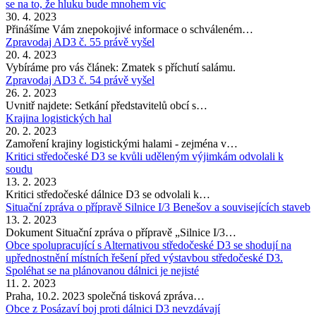
se na to, že hluku bude mnohem víc
30. 4. 2023
Přinášíme Vám znepokojivé informace o schváleném…
Zpravodaj AD3 č. 55 právě vyšel
20. 4. 2023
Vybíráme pro vás článek: Zmatek s příchutí salámu.
Zpravodaj AD3 č. 54 právě vyšel
26. 2. 2023
Uvnitř najdete: Setkání představitelů obcí s…
Krajina logistických hal
20. 2. 2023
Zamoření krajiny logistickými halami - zejména v…
Kritici středočeské D3 se kvůli uděleným výjimkám odvolali k
soudu
13. 2. 2023
Kritici středočeské dálnice D3 se odvolali k…
Situační zpráva o přípravě Silnice I/3 Benešov a souvisejících staveb
13. 2. 2023
Dokument Situační zpráva o přípravě „Silnice I/3…
Obce spolupracující s Alternativou středočeské D3 se shodují na
upřednostnění místních řešení před výstavbou středočeské D3.
Spoléhat se na plánovanou dálnici je nejisté
11. 2. 2023
Praha, 10.2. 2023 společná tisková zpráva…
Obce z Posázaví boj proti dálnici D3 nevzdávají