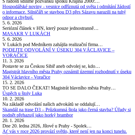
S radostí sdílíme pozvánku spolku Krajina 2000:…
Hospodářské noviny - vesnice odříznutá od světa i odmítání žádostí
o informace. Silničáři se stavbou D3 přes Sázavu narazili na tuhý
odpor a chybují.
5. 6. 2026
Seriózní článek v HN, který pouze jednostranně…
MASAKR V LUKÁCH
5. 6. 2026
V Lukách pod Medníkem zahájila realizační firma…
PODEJTE ODVOLÁNÍ V ÚSEKU 304 VÁCLAVICE –
VORAČICE
11. 3. 2026
Postavte se za Českou Sibiř aneb odvolej se, kdo…
Magistrát hlavního města Prahy oznámil územní rozhodnutí v úseku
304 Václavice - Voračice
15. 2. 2026
TO SE DALO ČEKAT! Magistrát hlavního města Prahy…
Úspěch u štoly Luka
10. 2. 2026
Na základě odvolání našich advokátů se oddalují…
Skandál na trase D3 – Průzkumná štola jako černá stavba? Úřady si
podnět přehazují jako horký brambor
20. 1. 2026
Dne 20. ledna 2026, Jílové u Prahy - Spolek…
Ať vás v roce 2026 provází světlo, které není jen na konci tunelu.