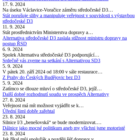
17. 9. 2024
Na úseku Václavice-Voračice záměru středočeské D3…
Stát porušuje sliby a manipuluje veřejnost v souvislosti s výstavbou
středočeské D3
11. 9. 2024
Stát prostřednictvím Ministerstva dopravy a…
Alternativa středočeské D3 zaslala stížnost ministru dopravy na
postup ŘSD
6. 9. 2024
Spolek Alternativa středočeské D3 podporující…
Srdečně vás zveme na setkání s Alternativou SD3
5. 9. 2024
V pátek 20. září 2024 od 18:00 v sále restaurace…
Z Prahy do Českých Budějovic bez D3
5. 9. 2024
Zatímco se dlouze mluví o středočeské D3, jejíž…
Další dobré rozhodnutí soudu ve prospěch Alternativy
27. 8. 2024
Veřejnost má mít možnost vyjádřit se k…
Úřední šiml dobře zařehtal
23. 8. 2024
Silnice I/3 „benešovská“ se bude modernizovat.…
Dálnice jako mocné politikum aneb my všichni jsme motoristé
23. 8. 2024
Jak říkal můj spolužák a později šéf dopravy v…