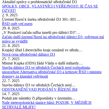
Aktuální zprávy o problematické středočeské D3
SPOLKY, OBCE, VLASTNÍCI I VEŘEJNOST: JE ČAS SE
OZVAT!
2. 9. 2025
Územní řízení k úseku středočeské D3 301–303 …
ŘSD opět vrtí psem
29. 8. 2025
„V Posázaví začala ražba tunelů pro dálnici D3“…
Začalo další územní řízení na středočeské dálnici D3, veřejnost má
právo se vyjádřit
21. 8. 2025
Krajský úřad Libereckého kraje oznámil ve středu…
Nová cena středočeské dálnice D3
25. 7. 2025
Ministr Kupka (ODS) žádá Vládu o další miliardy…
Stavba dálnice D3 ve středních Čechách není rozhodnuta,
upozorňuje Alternativa středočeské D3 a kritizuje ŘSD i ministra
dopravy za klamání veřejnosti
22. 7. 2025
Stavba dálnice D3 ve středních Čechách není…
ODSTRANĚNÍ VAD PODÁNÍ V ŘÍZENÍ 304
14. 7. 2025
Podali jste námitky či připomínky v územním…
Naše meteorologická stanice hlásí: POZOR, V MÉDIÍCH
SETRVALÉ MLHY!