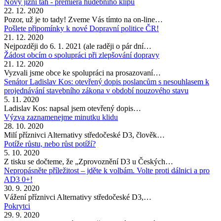
Nový jižní tah - premiéra hudebního klipu
22. 12. 2020
Pozor, už je to tady! Zveme Vás tímto na on-line…
Pošlete připomínky k nové Dopravní politice ČR!
21. 12. 2020
Nejpozději do 6. 1. 2021 (ale raději o pár dní…
Žádost obcím o spolupráci při zlepšování dopravy
21. 12. 2020
Vyzvali jsme obce ke spolupráci na prosazovaní…
Senátor Ladislav Kos: otevřený dopis poslancům s nesouhlasem k
projednávání stavebního zákona v období nouzového stavu
5. 11. 2020
Ladislav Kos: napsal jsem otevřený dopis…
Výzva zaznamenejme minutku klidu
28. 10. 2020
Milí příznivci Alternativy středočeské D3, člověk…
Potíže růstu, nebo růst potíží?
5. 10. 2020
Z tisku se dočteme, že „Zprovoznění D3 u Českých…
Nepropásněte příležitost – jděte k volbám. Volte proti dálnici a pro
AD3 0+!
30. 9. 2020
Vážení příznivci Alternativy středočeské D3,…
Pokrytci
29. 9. 2020