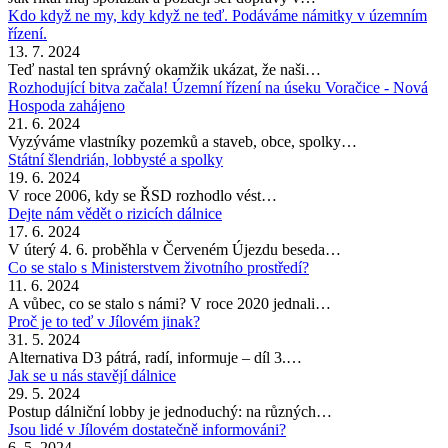
Kdo když ne my, kdy když ne teď. Podáváme námitky v územním
řízení.
13. 7. 2024
Teď nastal ten správný okamžik ukázat, že naši…
Rozhodující bitva začala! Územní řízení na úseku Voračice - Nová
Hospoda zahájeno
21. 6. 2024
Vyzýváme vlastníky pozemků a staveb, obce, spolky…
Státní šlendrián, lobbysté a spolky
19. 6. 2024
V roce 2006, kdy se ŘSD rozhodlo vést…
Dejte nám vědět o rizicích dálnice
17. 6. 2024
V úterý 4. 6. proběhla v Červeném Újezdu beseda…
Co se stalo s Ministerstvem životního prostředí?
11. 6. 2024
A vůbec, co se stalo s námi? V roce 2020 jednali…
Proč je to teď v Jílovém jinak?
31. 5. 2024
Alternativa D3 pátrá, radí, informuje – díl 3.…
Jak se u nás stavějí dálnice
29. 5. 2024
Postup dálniční lobby je jednoduchý: na různých…
Jsou lidé v Jílovém dostatečně informováni?
6. 5. 2024