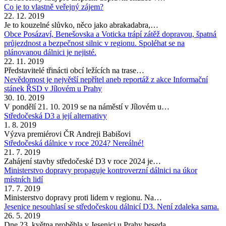
Co je to vlastně veřejný zájem?
22. 12. 2019
Je to kouzelné slůvko, něco jako abrakadabra,…
Obce Posázaví, Benešovska a Voticka trápí zátěž dopravou, špatná
průjezdnost a bezpečnost silnic v regionu. Spoléhat se na
plánovanou dálnici je nejisté.
22. 11. 2019
Představitelé třinácti obcí ležících na trase…
Nevědomost je největší nepřítel aneb reportáž z akce Informační
stánek ŘSD v Jílovém u Prahy
30. 10. 2019
V pondělí 21. 10. 2019 se na náměstí v Jílovém u…
Středočeská D3 a její alternativy
1. 8. 2019
Výzva premiérovi ČR Andreji Babišovi
Středočeská dálnice v roce 2024? Nereálné!
21. 7. 2019
Zahájení stavby středočeské D3 v roce 2024 je…
Ministerstvo dopravy propaguje kontroverzní dálnici na úkor
místních lidí
17. 7. 2019
Ministerstvo dopravy proti lidem v regionu. Na…
Jesenice nesouhlasí se středočeskou dálnicí D3. Není zdaleka sama.
26. 5. 2019
Dne 23. května proběhla v Jesenici u Prahy beseda…