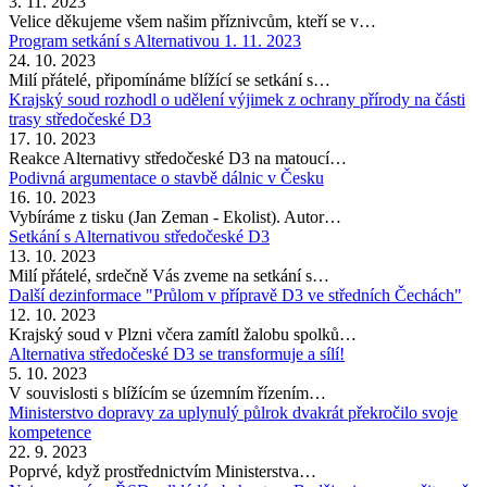
3. 11. 2023
Velice děkujeme všem našim příznivcům, kteří se v…
Program setkání s Alternativou 1. 11. 2023
24. 10. 2023
Milí přátelé, připomínáme blížící se setkání s…
Krajský soud rozhodl o udělení výjimek z ochrany přírody na části
trasy středočeské D3
17. 10. 2023
Reakce Alternativy středočeské D3 na matoucí…
Podivná argumentace o stavbě dálnic v Česku
16. 10. 2023
Vybíráme z tisku (Jan Zeman - Ekolist). Autor…
Setkání s Alternativou středočeské D3
13. 10. 2023
Milí přátelé, srdečně Vás zveme na setkání s…
Další dezinformace "Průlom v přípravě D3 ve středních Čechách"
12. 10. 2023
Krajský soud v Plzni včera zamítl žalobu spolků…
Alternativa středočeské D3 se transformuje a sílí!
5. 10. 2023
V souvislosti s blížícím se územním řízením…
Ministerstvo dopravy za uplynulý půlrok dvakrát překročilo svoje
kompetence
22. 9. 2023
Poprvé, když prostřednictvím Ministerstva…