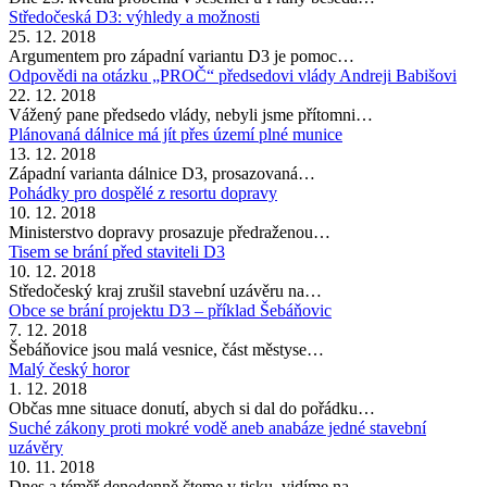
Středočeská D3: výhledy a možnosti
25. 12. 2018
Argumentem pro západní variantu D3 je pomoc…
Odpovědi na otázku „PROČ“ předsedovi vlády Andreji Babišovi
22. 12. 2018
Vážený pane předsedo vlády, nebyli jsme přítomni…
Plánovaná dálnice má jít přes území plné munice
13. 12. 2018
Západní varianta dálnice D3, prosazovaná…
Pohádky pro dospělé z resortu dopravy
10. 12. 2018
Ministerstvo dopravy prosazuje předraženou…
Tisem se brání před staviteli D3
10. 12. 2018
Středočeský kraj zrušil stavební uzávěru na…
Obce se brání projektu D3 – příklad Šebáňovic
7. 12. 2018
Šebáňovice jsou malá vesnice, část městyse…
Malý český horor
1. 12. 2018
Občas mne situace donutí, abych si dal do pořádku…
Suché zákony proti mokré vodě aneb anabáze jedné stavební
uzávěry
10. 11. 2018
Dnes a téměř denodenně čteme v tisku, vidíme na…