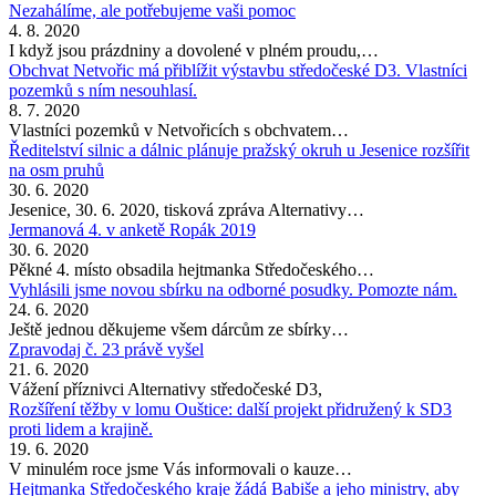
Nezahálíme, ale potřebujeme vaši pomoc
4. 8. 2020
I když jsou prázdniny a dovolené v plném proudu,…
Obchvat Netvořic má přiblížit výstavbu středočeské D3. Vlastníci
pozemků s ním nesouhlasí.
8. 7. 2020
Vlastníci pozemků v Netvořicích s obchvatem…
Ředitelství silnic a dálnic plánuje pražský okruh u Jesenice rozšířit
na osm pruhů
30. 6. 2020
Jesenice, 30. 6. 2020, tisková zpráva Alternativy…
Jermanová 4. v anketě Ropák 2019
30. 6. 2020
Pěkné 4. místo obsadila hejtmanka Středočeského…
Vyhlásili jsme novou sbírku na odborné posudky. Pomozte nám.
24. 6. 2020
Ještě jednou děkujeme všem dárcům ze sbírky…
Zpravodaj č. 23 právě vyšel
21. 6. 2020
Vážení příznivci Alternativy středočeské D3,
Rozšíření těžby v lomu Ouštice: další projekt přidružený k SD3
proti lidem a krajině.
19. 6. 2020
V minulém roce jsme Vás informovali o kauze…
Hejtmanka Středočeského kraje žádá Babiše a jeho ministry, aby