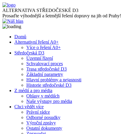
ALTERNATIVA STŘEDOČESKÉ D3
Prosaďte výhodnější a šetrnější řešení dopravy na jih od Prahy!
Domů
Alternativní řešení A0+
Více o řešení A0+
Středočeská D3
Územní řízení
Schvalovací proces
Trasa středočeské D3
Základní parametry
Hlavní problémy a nejasnosti
Historie středočeské D3
Z médií a pro média
Ohlasy v médiích
Naše výstupy pro média
Chci vědět více
Právní rádce
Odborné posudky
Výroční zprávy
Ostatní dokumenty
Zpravodaj