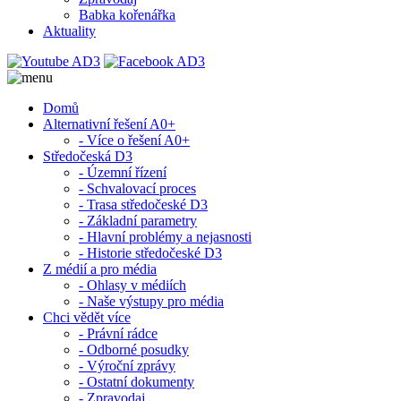
Babka kořenářka
Aktuality
Domů
Alternativní řešení A0+
- Více o řešení A0+
Středočeská D3
- Územní řízení
- Schvalovací proces
- Trasa středočeské D3
- Základní parametry
- Hlavní problémy a nejasnosti
- Historie středočeské D3
Z médií a pro média
- Ohlasy v médiích
- Naše výstupy pro média
Chci vědět více
- Právní rádce
- Odborné posudky
- Výroční zprávy
- Ostatní dokumenty
- Zpravodaj