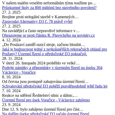
V našem malém veselém neformálním týmu toužíme po…
Průzkumné štoly za 800 miliónů bez stavebního povolení?
27. 2. 2025
Brojíme proti nelegální stavbě v Kamenných…
Zpravodaj Alternativy D3 č. 78 právě vyšel
27. 2. 2025
Na zavádějící a často nepravdivé informace v…
Ohrazujeme se proti článku R. Plaveckého na novinky.cz
4. 12. 2024
„Do Posázaví zamíří razicí stroje, začnou hloubit…
Jaká je budoucnost jedné z nejkrásnějších rekreačních oblastí pro
Pražany? Územní řízení o středočeské D3 pokračují.
28. 11. 2024
V úterý 26. listopadu 2024 proběhlo ve velké…
Podejte námitky a připomínky v územním řízení na úseku 304
Václavice - Voračice
8. 10. 2024
Od června jsou postupně zahajována územní řízení…
Schvalování středočeské D3 poběží pravděpodobně ještě řadu let
7. 10. 2024
Reakce na sdělení Ředitelství silnic a dálnic,…
Územní řízení pro úsek Voračice - Václavice zahájeno
23. 9. 2024
Dne 12. 9. bylo zahájeno územní řízení pro část…
Na dalším úseku středočeské D3 začalo územní řízení