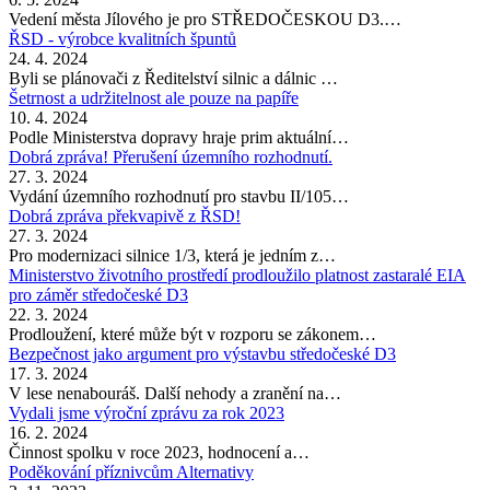
Vedení města Jílového je pro STŘEDOČESKOU D3.…
ŘSD - výrobce kvalitních špuntů
24. 4. 2024
Byli se plánovači z Ředitelství silnic a dálnic …
Šetrnost a udržitelnost ale pouze na papíře
10. 4. 2024
Podle Ministerstva dopravy hraje prim aktuální…
Dobrá zpráva! Přerušení územního rozhodnutí.
27. 3. 2024
Vydání územního rozhodnutí pro stavbu II/105…
Dobrá zpráva překvapivě z ŘSD!
27. 3. 2024
Pro modernizaci silnice 1/3, která je jedním z…
Ministerstvo životního prostředí prodloužilo platnost zastaralé EIA
pro záměr středočeské D3
22. 3. 2024
Prodloužení, které může být v rozporu se zákonem…
Bezpečnost jako argument pro výstavbu středočeské D3
17. 3. 2024
V lese nenabouráš. Další nehody a zranění na…
Vydali jsme výroční zprávu za rok 2023
16. 2. 2024
Činnost spolku v roce 2023, hodnocení a…
Poděkování příznivcům Alternativy