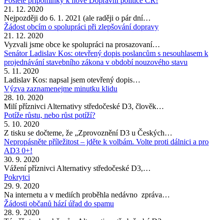
Pošlete připomínky k nové Dopravní politice ČR!
21. 12. 2020
Nejpozději do 6. 1. 2021 (ale raději o pár dní…
Žádost obcím o spolupráci při zlepšování dopravy
21. 12. 2020
Vyzvali jsme obce ke spolupráci na prosazovaní…
Senátor Ladislav Kos: otevřený dopis poslancům s nesouhlasem k
projednávání stavebního zákona v období nouzového stavu
5. 11. 2020
Ladislav Kos: napsal jsem otevřený dopis…
Výzva zaznamenejme minutku klidu
28. 10. 2020
Milí příznivci Alternativy středočeské D3, člověk…
Potíže růstu, nebo růst potíží?
5. 10. 2020
Z tisku se dočteme, že „Zprovoznění D3 u Českých…
Nepropásněte příležitost – jděte k volbám. Volte proti dálnici a pro
AD3 0+!
30. 9. 2020
Vážení příznivci Alternativy středočeské D3,…
Pokrytci
29. 9. 2020
Na internetu a v mediích proběhla nedávno zpráva…
Žádosti občanů hází úřad do spamu
28. 9. 2020