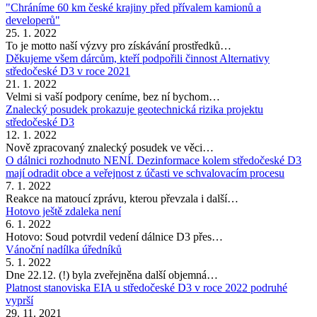
"Chráníme 60 km české krajiny před přívalem kamionů a
developerů"
25. 1. 2022
To je motto naší výzvy pro získávání prostředků…
Děkujeme všem dárcům, kteří podpořili činnost Alternativy
středočeské D3 v roce 2021
21. 1. 2022
Velmi si vaší podpory ceníme, bez ní bychom…
Znalecký posudek prokazuje geotechnická rizika projektu
středočeské D3
12. 1. 2022
Nově zpracovaný znalecký posudek ve věci…
O dálnici rozhodnuto NENÍ. Dezinformace kolem středočeské D3
mají odradit obce a veřejnost z účasti ve schvalovacím procesu
7. 1. 2022
Reakce na matoucí zprávu, kterou převzala i další…
Hotovo ještě zdaleka není
6. 1. 2022
Hotovo: Soud potvrdil vedení dálnice D3 přes…
Vánoční nadílka úředníků
5. 1. 2022
Dne 22.12. (!) byla zveřejněna další objemná…
Platnost stanoviska EIA u středočeské D3 v roce 2022 podruhé
vyprší
29. 11. 2021