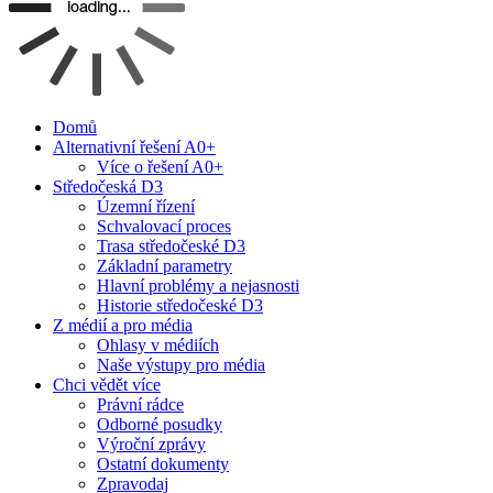
Domů
Alternativní řešení A0+
Více o řešení A0+
Středočeská D3
Územní řízení
Schvalovací proces
Trasa středočeské D3
Základní parametry
Hlavní problémy a nejasnosti
Historie středočeské D3
Z médií a pro média
Ohlasy v médiích
Naše výstupy pro média
Chci vědět více
Právní rádce
Odborné posudky
Výroční zprávy
Ostatní dokumenty
Zpravodaj