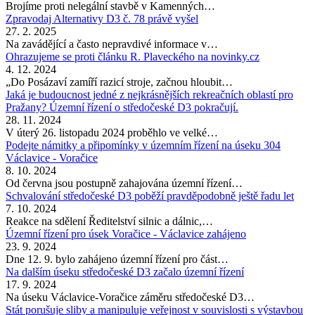
Brojíme proti nelegální stavbě v Kamenných…
Zpravodaj Alternativy D3 č. 78 právě vyšel
27. 2. 2025
Na zavádějící a často nepravdivé informace v…
Ohrazujeme se proti článku R. Plaveckého na novinky.cz
4. 12. 2024
„Do Posázaví zamíří razicí stroje, začnou hloubit…
Jaká je budoucnost jedné z nejkrásnějších rekreačních oblastí pro
Pražany? Územní řízení o středočeské D3 pokračují.
28. 11. 2024
V úterý 26. listopadu 2024 proběhlo ve velké…
Podejte námitky a připomínky v územním řízení na úseku 304
Václavice - Voračice
8. 10. 2024
Od června jsou postupně zahajována územní řízení…
Schvalování středočeské D3 poběží pravděpodobně ještě řadu let
7. 10. 2024
Reakce na sdělení Ředitelství silnic a dálnic,…
Územní řízení pro úsek Voračice - Václavice zahájeno
23. 9. 2024
Dne 12. 9. bylo zahájeno územní řízení pro část…
Na dalším úseku středočeské D3 začalo územní řízení
17. 9. 2024
Na úseku Václavice-Voračice záměru středočeské D3…
Stát porušuje sliby a manipuluje veřejnost v souvislosti s výstavbou