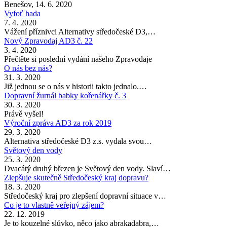
Benešov, 14. 6. 2020
Vyfoť hada
7. 4. 2020
Vážení příznivci Alternativy středočeské D3,…
Nový Zpravodaj AD3 č. 22
3. 4. 2020
Přečtěte si poslední vydání našeho Zpravodaje
O nás bez nás?
31. 3. 2020
Již jednou se o nás v historii takto jednalo.…
Dopravní žurnál babky kořenářky č. 3
30. 3. 2020
Právě vyšel!
Výroční zpráva AD3 za rok 2019
29. 3. 2020
Alternativa středočeské D3 z.s. vydala svou…
Světový den vody
25. 3. 2020
Dvacátý druhý březen je Světový den vody. Slaví…
Zlepšuje skutečně Středočeský kraj dopravu?
18. 3. 2020
Středočeský kraj pro zlepšení dopravní situace v…
Co je to vlastně veřejný zájem?
22. 12. 2019
Je to kouzelné slůvko, něco jako abrakadabra,…