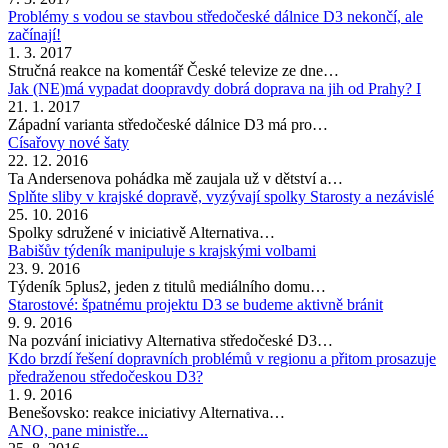
Problémy s vodou se stavbou středočeské dálnice D3 nekončí, ale
začínají!
1. 3. 2017
Stručná reakce na komentář České televize ze dne…
Jak (NE)má vypadat doopravdy dobrá doprava na jih od Prahy? I
21. 1. 2017
Západní varianta středočeské dálnice D3 má pro…
Císařovy nové šaty
22. 12. 2016
Ta Andersenova pohádka mě zaujala už v dětství a…
Splňte sliby v krajské dopravě, vyzývají spolky Starosty a nezávislé
25. 10. 2016
Spolky sdružené v iniciativě Alternativa…
Babišův týdeník manipuluje s krajskými volbami
23. 9. 2016
Týdeník 5plus2, jeden z titulů mediálního domu…
Starostové: špatnému projektu D3 se budeme aktivně bránit
9. 9. 2016
Na pozvání iniciativy Alternativa středočeské D3…
Kdo brzdí řešení dopravních problémů v regionu a přitom prosazuje
předraženou středočeskou D3?
1. 9. 2016
Benešovsko: reakce iniciativy Alternativa…
ANO, pane ministře...