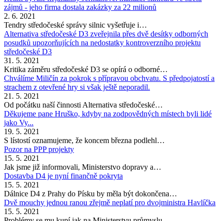
zájmů - jeho firma dostala zakázky za 22 milionů
2. 6. 2021
Tendry středočeské správy silnic vyšetřuje i…
Alternativa středočeské D3 zveřejnila přes dvě desítky odborných
posudků upozorňujících na nedostatky kontroverzního projektu
středočeské D3
31. 5. 2021
Kritika záměru středočeské D3 se opírá o odborné…
Chválíme Miličín za pokrok s přípravou obchvatu. S předpojatostí a
strachem z otevřené hry si však ještě neporadil.
21. 5. 2021
Od počátku naší činnosti Alternativa středočeské…
Děkujeme pane Hruško, kdyby na zodpovědných místech byli lidé
jako Vy...
19. 5. 2021
S lístostí oznamujeme, že koncem března podlehl…
Pozor na PPP projekty
15. 5. 2021
Jak jsme již informovali, Ministerstvo dopravy a…
Dostavba D4 je nyní finančně pokryta
15. 5. 2021
Dálnice D4 z Prahy do Písku by měla být dokončena…
Dvě mouchy jednou ranou zřejmě neplatí pro dvojministra Havlíčka
15. 5. 2021
Problémy se mu kupí jak na Ministerstvu průmyslu…