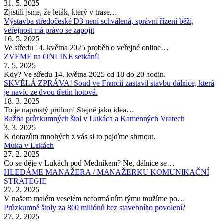
31. 5. 2025
Zjistili jsme, že leták, který v trase…
Výstavba středočeské D3 není schválená, správní řízení běží,
veřejnost má právo se zapojit
16. 5. 2025
Ve středu 14. května 2025 proběhlo veřejné online…
ZVEME na ONLINE setkání!
7. 5. 2025
Kdy? Ve středu 14. května 2025 od 18 do 20 hodin.
SKVĚLÁ ZPRÁVA! Soud ve Francii zastavil stavbu dálnice, která
je navíc ze dvou třetin hotová.
18. 3. 2025
To je naprostý průlom! Stejně jako idea…
Ražba průzkumných štol v Lukách a Kamenných Vratech
3. 3. 2025
K dotazům mnohých z vás si to pojďme shrnout.
Muka v Lukách
27. 2. 2025
Co se děje v Lukách pod Medníkem? Ne, dálnice se…
HLEDÁME MANAŽERA / MANAŽERKU KOMUNIKAČNÍ
STRATEGIE
27. 2. 2025
V našem malém veselém neformálním týmu toužíme po…
Průzkumné štoly za 800 miliónů bez stavebního povolení?
27. 2. 2025