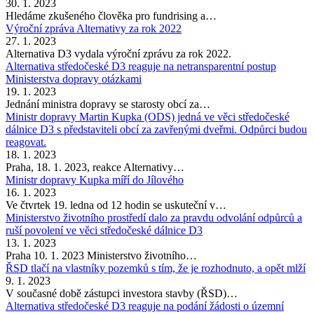
30. 1. 2023
Hledáme zkušeného člověka pro fundrising a…
Výroční zpráva Alternativy za rok 2022
27. 1. 2023
Alternativa D3 vydala výroční zprávu za rok 2022.
Alternativa středočeské D3 reaguje na netransparentní postup
Ministerstva dopravy otázkami
19. 1. 2023
Jednání ministra dopravy se starosty obcí za…
Ministr dopravy Martin Kupka (ODS) jedná ve věci středočeské
dálnice D3 s představiteli obcí za zavřenými dveřmi. Odpůrci budou
reagovat.
18. 1. 2023
Praha, 18. 1. 2023, reakce Alternativy…
Ministr dopravy Kupka míří do Jílového
16. 1. 2023
Ve čtvrtek 19. ledna od 12 hodin se uskuteční v…
Ministerstvo životního prostředí dalo za pravdu odvolání odpůrců a
ruší povolení ve věci středočeské dálnice D3
13. 1. 2023
Praha 10. 1. 2023 Ministerstvo životního…
ŘSD tlačí na vlastníky pozemků s tím, že je rozhodnuto, a opět mlží
9. 1. 2023
V současné době zástupci investora stavby (ŘSD)…
Alternativa středočeské D3 reaguje na podání žádosti o územní