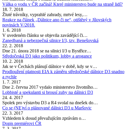
Válka o vodu v ČR začíná! Které ministerstvo bude na straně lidí?
18. 7. 2018
Žluté trávníky, vyprahlé zahrady, mrtvé lesy,…
Reakce na článek „Dálnice ano či ne“, otištěný v Jílovských
novinách V/2018.
1. 6. 2018
V uvedeném článku se objevila zavádějící či…
Zanedbaná a nebezpečná silnice I/3, tzv. Benešovská
22. 2. 2018
Dne 21. února 2018 se na silnici I/3 u Bystřice…
Středočeská D3 jako politikum, lobby a arogance
10. 2. 2018
Jak se v Čechách plánují dálnice v době, kdy se v…
Prodloužení platnosti EIA k záměru středočeské dálnice D3 snadno
a rychle
1. 7. 2017
Dne 2. června 2017 vydalo ministerstvo životního…
Lobbisté a spekulanti si brousí zuby na dálnici D3
24. 4. 2017
Spolek pro výstavbu D3 a R4 svolal na dnešek do…
Co se (NE)ví o plánované dálnici D3 u Maršovic
22. 3. 2017
Vzhledem k dosud převažujícím zprávám o…
Dopis premiérovi ČR
7. 3. 2017