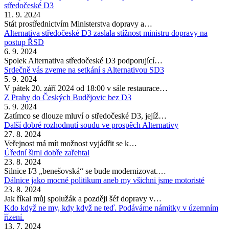
středočeské D3
11. 9. 2024
Stát prostřednictvím Ministerstva dopravy a…
Alternativa středočeské D3 zaslala stížnost ministru dopravy na
postup ŘSD
6. 9. 2024
Spolek Alternativa středočeské D3 podporující…
Srdečně vás zveme na setkání s Alternativou SD3
5. 9. 2024
V pátek 20. září 2024 od 18:00 v sále restaurace…
Z Prahy do Českých Budějovic bez D3
5. 9. 2024
Zatímco se dlouze mluví o středočeské D3, jejíž…
Další dobré rozhodnutí soudu ve prospěch Alternativy
27. 8. 2024
Veřejnost má mít možnost vyjádřit se k…
Úřední šiml dobře zařehtal
23. 8. 2024
Silnice I/3 „benešovská“ se bude modernizovat.…
Dálnice jako mocné politikum aneb my všichni jsme motoristé
23. 8. 2024
Jak říkal můj spolužák a později šéf dopravy v…
Kdo když ne my, kdy když ne teď. Podáváme námitky v územním
řízení.
13. 7. 2024