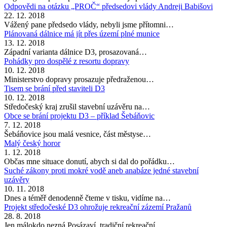
Odpovědi na otázku „PROČ“ předsedovi vlády Andreji Babišovi
22. 12. 2018
Vážený pane předsedo vlády, nebyli jsme přítomni…
Plánovaná dálnice má jít přes území plné munice
13. 12. 2018
Západní varianta dálnice D3, prosazovaná…
Pohádky pro dospělé z resortu dopravy
10. 12. 2018
Ministerstvo dopravy prosazuje předraženou…
Tisem se brání před staviteli D3
10. 12. 2018
Středočeský kraj zrušil stavební uzávěru na…
Obce se brání projektu D3 – příklad Šebáňovic
7. 12. 2018
Šebáňovice jsou malá vesnice, část městyse…
Malý český horor
1. 12. 2018
Občas mne situace donutí, abych si dal do pořádku…
Suché zákony proti mokré vodě aneb anabáze jedné stavební
uzávěry
10. 11. 2018
Dnes a téměř denodenně čteme v tisku, vidíme na…
Projekt středočeské D3 ohrožuje rekreační zázemí Pražanů
28. 8. 2018
Jen málokdo nezná Posázaví, tradiční rekreační…