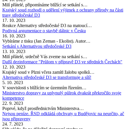
Milí přátelé, připomínáme blížící se setkání s…
Krajský soud rozhodl o udělení výjimek z ochrany přírody na části
trasy středočeské D3
17. 10. 2023
Reakce Alternativy středočeské D3 na matoucí…
Podivná argumentace o stavbě dálnic v Česku
16. 10. 2023
Vybíráme z tisku (Jan Zeman - Ekolist). Autor…
Setkání s Alternativou středočeské D3
13. 10. 2023
Milí přátelé, srdečně Vás zveme na setkání s…
Další dezinformace "Průlom v přípravě D3 ve středních Čechách"
12. 10. 2023
Krajský soud v Plzni včera zamítl žalobu spolků…
Alternativa středočeské D3 se transformuje a sílí!
5. 10. 2023
V souvislosti s blížícím se územním řízením…
Ministerstvo dopravy za uplynulý půlrok dvakrát překročilo svoje
kompetence
22. 9. 2023
Poprvé, když prostřednictvím Ministerstva…
Nejsou peníze. ŘSD odkládá obchvaty u Budějovic na neurčito, ač
jsou připraveny
24. 7. 2023