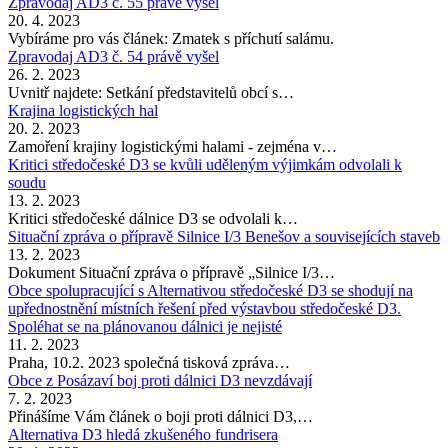
Zpravodaj AD3 č. 55 právě vyšel
20. 4. 2023
Vybíráme pro vás článek: Zmatek s příchutí salámu.
Zpravodaj AD3 č. 54 právě vyšel
26. 2. 2023
Uvnitř najdete: Setkání představitelů obcí s…
Krajina logistických hal
20. 2. 2023
Zamoření krajiny logistickými halami - zejména v…
Kritici středočeské D3 se kvůli uděleným výjimkám odvolali k
soudu
13. 2. 2023
Kritici středočeské dálnice D3 se odvolali k…
Situační zpráva o přípravě Silnice I/3 Benešov a souvisejících staveb
13. 2. 2023
Dokument Situační zpráva o přípravě „Silnice I/3…
Obce spolupracující s Alternativou středočeské D3 se shodují na
upřednostnění místních řešení před výstavbou středočeské D3.
Spoléhat se na plánovanou dálnici je nejisté
11. 2. 2023
Praha, 10.2. 2023 společná tisková zpráva…
Obce z Posázaví boj proti dálnici D3 nevzdávají
7. 2. 2023
Přinášíme Vám článek o boji proti dálnici D3,…
Alternativa D3 hledá zkušeného fundrisera