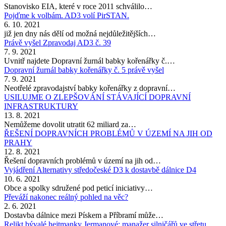
Stanovisko EIA, které v roce 2011 schválilo…
Pojďme k volbám. AD3 volí PirSTAN.
6. 10. 2021
již jen dny nás dělí od možná nejdůležitějších…
Právě vyšel Zpravodaj AD3 č. 39
7. 9. 2021
Uvnitř najdete Dopravní žurnál babky kořenářky č.…
Dopravní žurnál babky kořenářky č. 5 právě vyšel
7. 9. 2021
Neotřelé zpravodajství babky kořenářky z dopravní…
USILUJME O ZLEPŠOVÁNÍ STÁVAJÍCÍ DOPRAVNÍ
INFRASTRUKTURY
13. 8. 2021
Nemůžeme dovolit utratit 62 miliard za…
ŘEŠENÍ DOPRAVNÍCH PROBLÉMŮ V ÚZEMÍ NA JIH OD
PRAHY
12. 8. 2021
Řešení dopravních problémů v území na jih od…
Vyjádření Alternativy středočeské D3 k dostavbě dálnice D4
10. 6. 2021
Obce a spolky sdružené pod peticí iniciativy…
Převáží nakonec reálný pohled na věc?
2. 6. 2021
Dostavba dálnice mezi Pískem a Příbramí může…
Relikt bývalé hejtmanky Jermanové: manažer silničářů ve střetu