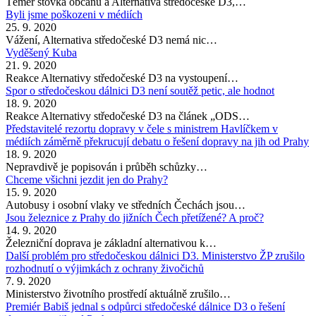
Téměř stovka občanů a Alternativa středočeské D3,…
Byli jsme poškozeni v médiích
25. 9. 2020
Vážení, Alternativa středočeské D3 nemá nic…
Vyděšený Kuba
21. 9. 2020
Reakce Alternativy středočeské D3 na vystoupení…
Spor o středočeskou dálnici D3 není soutěž petic, ale hodnot
18. 9. 2020
Reakce Alternativy středočeské D3 na článek „ODS…
Představitelé rezortu dopravy v čele s ministrem Havlíčkem v
médiích záměrně překrucují debatu o řešení dopravy na jih od Prahy
18. 9. 2020
Nepravdivě je popisován i průběh schůzky…
Chceme všichni jezdit jen do Prahy?
15. 9. 2020
Autobusy i osobní vlaky ve středních Čechách jsou…
Jsou železnice z Prahy do jižních Čech přetížené? A proč?
14. 9. 2020
Železniční doprava je základní alternativou k…
Další problém pro středočeskou dálnici D3. Ministerstvo ŽP zrušilo
rozhodnutí o výjimkách z ochrany živočichů
7. 9. 2020
Ministerstvo životního prostředí aktuálně zrušilo…
Premiér Babiš jednal s odpůrci středočeské dálnice D3 o řešení