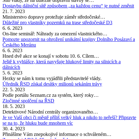
Slib vlády, že na důležité dopravní stavby se…
Dostavbu dálniční sítě způsobem „za každou cenu“ je nutné změnit
21. 7. 2023
Ministerstvo dopravy protežuje záměr středočeské…
Důležité pro vlastníky pozemků na trase středočeské D3
6. 6. 2023
On-line seminář: Náhrady za omezení vlastnického…
Pomozte upozornit na ohrožení unikátní krajiny Dolního Posázaví a
Českého Meránu
6. 6. 2023
Hned dvě akce se konají v sobotu 10. 6. Cílem…
Ještě k vyhlášce, která navyšuje hlukové limity na silnicích a
dálnicích
5. 6. 2023
Hezky se nám k tomu vyjádřili představitelé vlády.
Úředník ŘSD získal desítky milionů sekáním trávy
22. 5. 2023
Podle portálu Seznam.cz za systém, který roky…
Zločinné spolčení na ŘSD
18. 5. 2023
Detektivové Národní centrály organizovaného…
Je ve Vaší obci či městě příliš velký hluk a nikdo to neřeší? Připravte
se na to, že hluku bude mnohem víc
30. 4. 2023
Přinášíme Vám znepokojivé informace o schváleném…