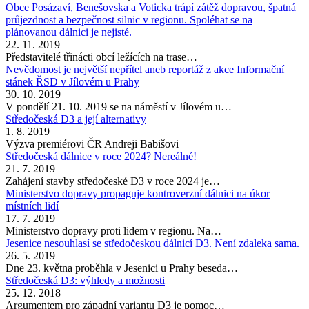
Obce Posázaví, Benešovska a Voticka trápí zátěž dopravou, špatná
průjezdnost a bezpečnost silnic v regionu. Spoléhat se na
plánovanou dálnici je nejisté.
22. 11. 2019
Představitelé třinácti obcí ležících na trase…
Nevědomost je největší nepřítel aneb reportáž z akce Informační
stánek ŘSD v Jílovém u Prahy
30. 10. 2019
V pondělí 21. 10. 2019 se na náměstí v Jílovém u…
Středočeská D3 a její alternativy
1. 8. 2019
Výzva premiérovi ČR Andreji Babišovi
Středočeská dálnice v roce 2024? Nereálné!
21. 7. 2019
Zahájení stavby středočeské D3 v roce 2024 je…
Ministerstvo dopravy propaguje kontroverzní dálnici na úkor
místních lidí
17. 7. 2019
Ministerstvo dopravy proti lidem v regionu. Na…
Jesenice nesouhlasí se středočeskou dálnicí D3. Není zdaleka sama.
26. 5. 2019
Dne 23. května proběhla v Jesenici u Prahy beseda…
Středočeská D3: výhledy a možnosti
25. 12. 2018
Argumentem pro západní variantu D3 je pomoc…