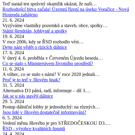
Teď nastal ten správný okamžik ukázat, že naši…
Rozhodující bitva začala! Územní řízení na úseku Voračice - Nová
Hospoda zahájeno
21. 6. 2024
Vyzýváme vlastníky pozemků a staveb, obce, spolky…
Státní šlendrián, lobbysté a spolky
19. 6. 2024
V roce 2006, kdy se ŘSD rozhodlo vést…
Dejte nám vědět o rizicích dálnice
17. 6. 2024
V úterý 4. 6. proběhla v Červeném Újezdu beseda…
Co se stalo s Ministerstvem životního prostředí?
11. 6. 2024
A vůbec, co se stalo s námi? V roce 2020 jednali…
Proč je to teď v Jílovém jinak?
31. 5. 2024
Alternativa D3 pátrá, radí, informuje – díl 3.…
Jak se u nás stavějí dálnice
29. 5. 2024
Postup dálniční lobby je jednoduchý: na různých…
Jsou lidé v Jílovém dostatečně informováni?
6. 5. 2024
Vedení města Jílového je pro STŘEDOČESKOU D3.…
ŘSD - výrobce kvalitních špuntů
24. 4. 2024