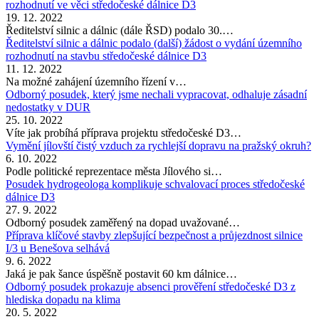
rozhodnutí ve věci středočeské dálnice D3
19. 12. 2022
Ředitelství silnic a dálnic (dále ŘSD) podalo 30.…
Ředitelství silnic a dálnic podalo (další) žádost o vydání územního
rozhodnutí na stavbu středočeské dálnice D3
11. 12. 2022
Na možné zahájení územního řízení v…
Odborný posudek, který jsme nechali vypracovat, odhaluje zásadní
nedostatky v DUR
25. 10. 2022
Víte jak probíhá příprava projektu středočeské D3…
Vymění jílovští čistý vzduch za rychlejší dopravu na pražský okruh?
6. 10. 2022
Podle politické reprezentace města Jílového si…
Posudek hydrogeologa komplikuje schvalovací proces středočeské
dálnice D3
27. 9. 2022
Odborný posudek zaměřený na dopad uvažované…
Příprava klíčové stavby zlepšující bezpečnost a průjezdnost silnice
I/3 u Benešova selhává
9. 6. 2022
Jaká je pak šance úspěšně postavit 60 km dálnice…
Odborný posudek prokazuje absenci prověření středočeské D3 z
hlediska dopadu na klima
20. 5. 2022