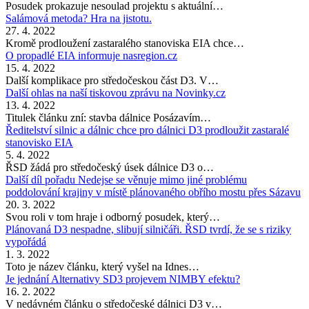
Posudek prokazuje nesoulad projektu s aktuální…
Salámová metoda? Hra na jistotu.
27. 4. 2022
Kromě prodloužení zastaralého stanoviska EIA chce…
O propadlé EIA informuje nasregion.cz
15. 4. 2022
Další komplikace pro středočeskou část D3. V…
Další ohlas na naší tiskovou zprávu na Novinky.cz
13. 4. 2022
Titulek článku zní: stavba dálnice Posázavím…
Ředitelství silnic a dálnic chce pro dálnici D3 prodloužit zastaralé
stanovisko EIA
5. 4. 2022
ŘSD žádá pro středočeský úsek dálnice D3 o…
Další díl pořadu Nedejse se věnuje mimo jiné problému
poddolování krajiny v místě plánovaného obřího mostu přes Sázavu
20. 3. 2022
Svou roli v tom hraje i odborný posudek, který…
Plánovaná D3 nespadne, slibují silničáři. ŘSD tvrdí, že se s riziky
vypořádá
1. 3. 2022
Toto je název článku, který vyšel na Idnes…
Je jednání Alternativy SD3 projevem NIMBY efektu?
16. 2. 2022
V nedávném článku o středočeské dálnici D3 v…