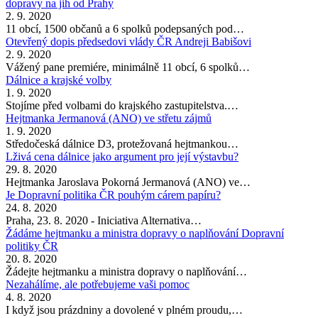
dopravy na jih od Prahy
2. 9. 2020
11 obcí, 1500 občanů a 6 spolků podepsaných pod…
Otevřený dopis předsedovi vlády ČR Andreji Babišovi
2. 9. 2020
Vážený pane premiére, minimálně 11 obcí, 6 spolků…
Dálnice a krajské volby
1. 9. 2020
Stojíme před volbami do krajského zastupitelstva.…
Hejtmanka Jermanová (ANO) ve střetu zájmů
1. 9. 2020
Středočeská dálnice D3, protežovaná hejtmankou…
Lživá cena dálnice jako argument pro její výstavbu?
29. 8. 2020
Hejtmanka Jaroslava Pokorná Jermanová (ANO) ve…
Je Dopravní politika ČR pouhým cárem papíru?
24. 8. 2020
Praha, 23. 8. 2020 - Iniciativa Alternativa…
Žádáme hejtmanku a ministra dopravy o naplňování Dopravní
politiky ČR
20. 8. 2020
Žádejte hejtmanku a ministra dopravy o naplňování…
Nezahálíme, ale potřebujeme vaši pomoc
4. 8. 2020
I když jsou prázdniny a dovolené v plném proudu,…