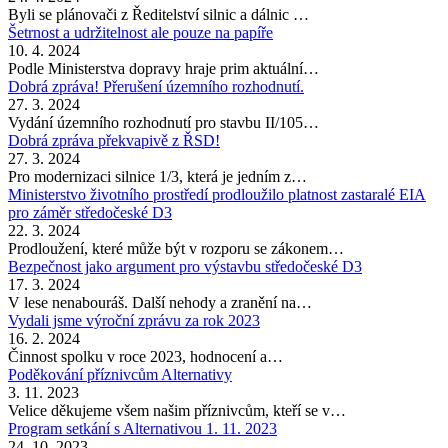
Byli se plánovači z Ředitelství silnic a dálnic …
Šetrnost a udržitelnost ale pouze na papíře
10. 4. 2024
Podle Ministerstva dopravy hraje prim aktuální…
Dobrá zpráva! Přerušení územního rozhodnutí.
27. 3. 2024
Vydání územního rozhodnutí pro stavbu II/105…
Dobrá zpráva překvapivě z ŘSD!
27. 3. 2024
Pro modernizaci silnice 1/3, která je jedním z…
Ministerstvo životního prostředí prodloužilo platnost zastaralé EIA
pro záměr středočeské D3
22. 3. 2024
Prodloužení, které může být v rozporu se zákonem…
Bezpečnost jako argument pro výstavbu středočeské D3
17. 3. 2024
V lese nenabouráš. Další nehody a zranění na…
Vydali jsme výroční zprávu za rok 2023
16. 2. 2024
Činnost spolku v roce 2023, hodnocení a…
Poděkování příznivcům Alternativy
3. 11. 2023
Velice děkujeme všem našim příznivcům, kteří se v…
Program setkání s Alternativou 1. 11. 2023
24. 10. 2023