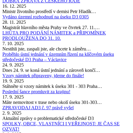
DOBRÁ ZPRÁVA Z ČESKÉHO RÁJE
16. 12. 2025
Ministr životního prostředí v demisi Petr Hladík…
Vydáno územní rozhodnutí na úseku D3 0305
28. 11. 2025
Magistrát hlavního města Prahy ve čtvrtek 27. 11.…
LHŮTA PRO PODÁNÍ NÁMITEK a PŘIPOMÍNEK
PRODLOUŽENA DO 31. 10.
7. 10. 2025
Nestihli jste, zaspali jste, ale chcete k záměru…
Proběhlo ústní jednání v územním řízení na klíčovém úseku
středočeské D3 Praha – Václavice
24. 9. 2025
Dnes 24. 9. se koná ústní jednání a zároveň končí…
Vzory námitek připraveny, jdeme do finále!
19. 9. 2025
Stáhněte si vzory námitek k úseku 301 - 303 Praha…
Poslední šance promluvit za krajinu!
17. 9. 2025
Máte nemovitost v trase nebo okolí úseku 301-303…
ZPRAVODAJ AD3 č. 97 právě vyšel
2. 9. 2025
Aktuální zprávy o problematické středočeské D3
SPOLKY, OBCE, VLASTNÍCI I VEŘEJNOST: JE ČAS SE
OZVAT!