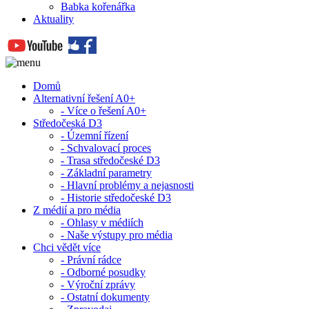
Babka kořenářka
Aktuality
Domů
Alternativní řešení A0+
- Více o řešení A0+
Středočeská D3
- Územní řízení
- Schvalovací proces
- Trasa středočeské D3
- Základní parametry
- Hlavní problémy a nejasnosti
- Historie středočeské D3
Z médií a pro média
- Ohlasy v médiích
- Naše výstupy pro média
Chci vědět více
- Právní rádce
- Odborné posudky
- Výroční zprávy
- Ostatní dokumenty