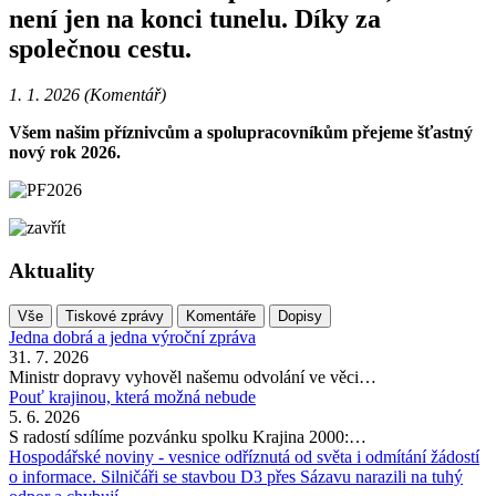
není jen na konci tunelu. Díky za
společnou cestu.
1. 1. 2026 (Komentář)
Všem našim příznivcům a spolupracovníkům přejeme šťastný
nový rok 2026.
Aktuality
Vše
Tiskové zprávy
Komentáře
Dopisy
Jedna dobrá a jedna výroční zpráva
31. 7. 2026
Ministr dopravy vyhověl našemu odvolání ve věci…
Pouť krajinou, která možná nebude
5. 6. 2026
S radostí sdílíme pozvánku spolku Krajina 2000:…
Hospodářské noviny - vesnice odříznutá od světa i odmítání žádostí
o informace. Silničáři se stavbou D3 přes Sázavu narazili na tuhý