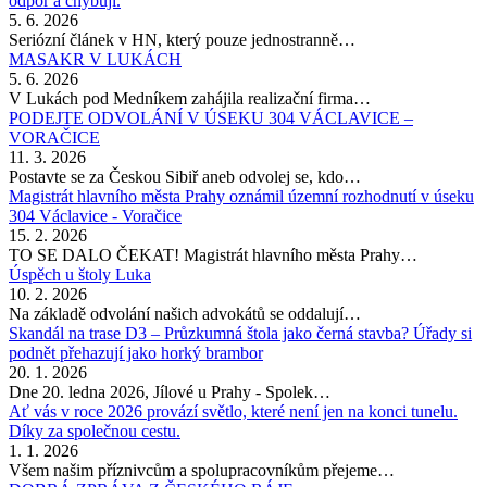
odpor a chybují.
5. 6. 2026
Seriózní článek v HN, který pouze jednostranně…
MASAKR V LUKÁCH
5. 6. 2026
V Lukách pod Medníkem zahájila realizační firma…
PODEJTE ODVOLÁNÍ V ÚSEKU 304 VÁCLAVICE –
VORAČICE
11. 3. 2026
Postavte se za Českou Sibiř aneb odvolej se, kdo…
Magistrát hlavního města Prahy oznámil územní rozhodnutí v úseku
304 Václavice - Voračice
15. 2. 2026
TO SE DALO ČEKAT! Magistrát hlavního města Prahy…
Úspěch u štoly Luka
10. 2. 2026
Na základě odvolání našich advokátů se oddalují…
Skandál na trase D3 – Průzkumná štola jako černá stavba? Úřady si
podnět přehazují jako horký brambor
20. 1. 2026
Dne 20. ledna 2026, Jílové u Prahy - Spolek…
Ať vás v roce 2026 provází světlo, které není jen na konci tunelu.
Díky za společnou cestu.
1. 1. 2026
Všem našim příznivcům a spolupracovníkům přejeme…