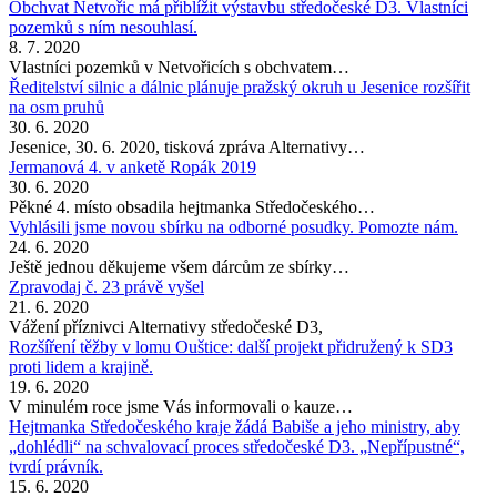
Obchvat Netvořic má přiblížit výstavbu středočeské D3. Vlastníci
pozemků s ním nesouhlasí.
8. 7. 2020
Vlastníci pozemků v Netvořicích s obchvatem…
Ředitelství silnic a dálnic plánuje pražský okruh u Jesenice rozšířit
na osm pruhů
30. 6. 2020
Jesenice, 30. 6. 2020, tisková zpráva Alternativy…
Jermanová 4. v anketě Ropák 2019
30. 6. 2020
Pěkné 4. místo obsadila hejtmanka Středočeského…
Vyhlásili jsme novou sbírku na odborné posudky. Pomozte nám.
24. 6. 2020
Ještě jednou děkujeme všem dárcům ze sbírky…
Zpravodaj č. 23 právě vyšel
21. 6. 2020
Vážení příznivci Alternativy středočeské D3,
Rozšíření těžby v lomu Ouštice: další projekt přidružený k SD3
proti lidem a krajině.
19. 6. 2020
V minulém roce jsme Vás informovali o kauze…
Hejtmanka Středočeského kraje žádá Babiše a jeho ministry, aby
„dohlédli“ na schvalovací proces středočeské D3. „Nepřípustné“,
tvrdí právník.
15. 6. 2020